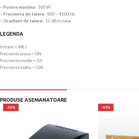
– Putere maxima:
300 W
– Frecventa de taiere:
800 – 4100 Hz
– Gradient de taiere:
12 dB/octava
LEGENDA
Intrare = WEJ
Frecventa joasa = GN
Frecventa medie = GS
Frecventa inalta = GW
PRODUSE ASEMANATOARE
-43%
-43%