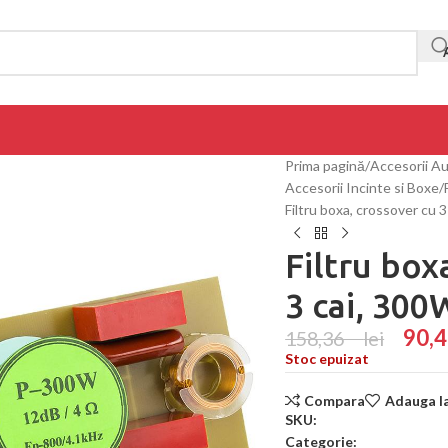
Prima pagină
Accesorii A
Accesorii Incinte si Boxe
Filtru boxa, crossover cu 
Filtru box
3 cai, 30
90
158,36
lei
Stoc epuizat
Compara
Adauga la
SKU:
Categorie: