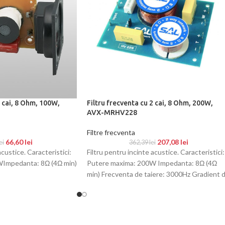
2 cai, 8 Ohm, 100W,
Filtru frecventa cu 2 cai, 8 Ohm, 200W,
AVX-MRHV228
Filtre frecventa
66,60
lei
207,08
lei
ei
362,39
lei
acustice. Caracteristici:
Filtru pentru incinte acustice. Caracteristici:
Impedanta: 8Ω (4Ω min)
Putere maxima: 200W Impedanta: 8Ω (4Ω
min) Frecventa de taiere: 3000Hz Gradient 
taiere: 12 dB/octavaNivel ieşire schimbabil