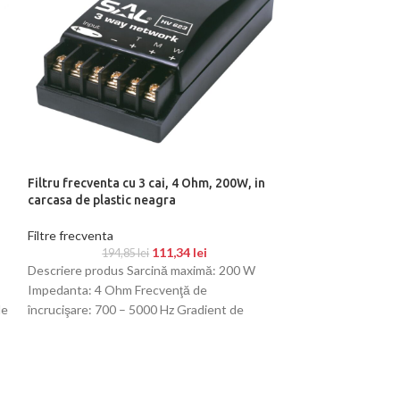
Filtru frecventa cu 3 cai, 4 Ohm, 200W, in
Filtru frecventa 
carcasa de plastic neagra
Ohm, 600W, AV
Filtre frecventa
Filtre frecventa
111,34
lei
194,85
lei
540,
Descriere produs Sarcină maximă: 200 W
Filtru pentru incin
Impedanta: 4 Ohm Frecvenţă de
Putere maxima: 6
de
încrucişare: 700 – 5000 Hz Gradient de
min) Frecvenţă de
tăiere: 6 dB/octavă Fişe de conectare
tăiere; joase: 12