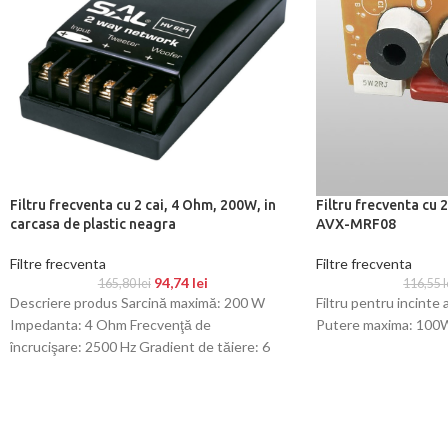
Filtru frecventa cu 2 cai, 4 Ohm, 200W, in
Filtru frecventa cu 
carcasa de plastic neagra
AVX-MRF08
Filtre frecventa
Filtre frecventa
94,74
lei
165,80
lei
116,55
l
Descriere produs Sarcină maximă: 200 W
Filtru pentru incinte 
Impedanta: 4 Ohm Frecvenţă de
Putere maxima: 100W
încrucişare: 2500 Hz Gradient de tăiere: 6
dB/octavă Fişe de conectare aurite Porturi: