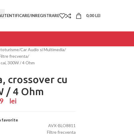
AUTENTIFICARE/INREGISTRARE
0,00
LEI
utoturisme
Car Audio si Multimedia
Filtre frecventa
3 cai, 300W / 4 Ohm
a, crossover cu
0W / 4 Ohm
,49
lei
 favorite
AVX-BLO8811
Filtre frecventa