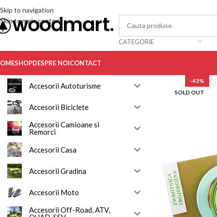
Skip to navigation
Skip to main content
CATEGORIE
OME
SHOP
DESPRE NOI
CONTACT
-43%
Accesorii Autoturisme
SOLD OUT
Accesorii Biciclete
Accesorii Camioane si
Remorci
Accesorii Casa
Accesorii Gradina
Accesorii Moto
Accesorii Off-Road, ATV,