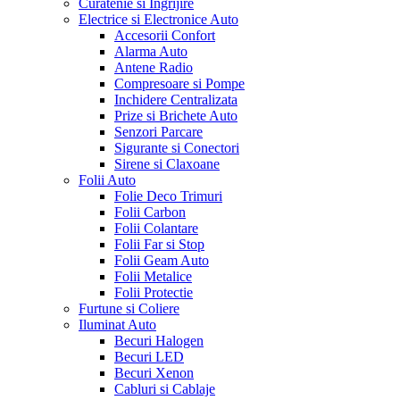
Curatenie si Ingrijire
Electrice si Electronice Auto
Accesorii Confort
Alarma Auto
Antene Radio
Compresoare si Pompe
Inchidere Centralizata
Prize si Brichete Auto
Senzori Parcare
Sigurante si Conectori
Sirene si Claxoane
Folii Auto
Folie Deco Trimuri
Folii Carbon
Folii Colantare
Folii Far si Stop
Folii Geam Auto
Folii Metalice
Folii Protectie
Furtune si Coliere
Iluminat Auto
Becuri Halogen
Becuri LED
Becuri Xenon
Cabluri si Cablaje