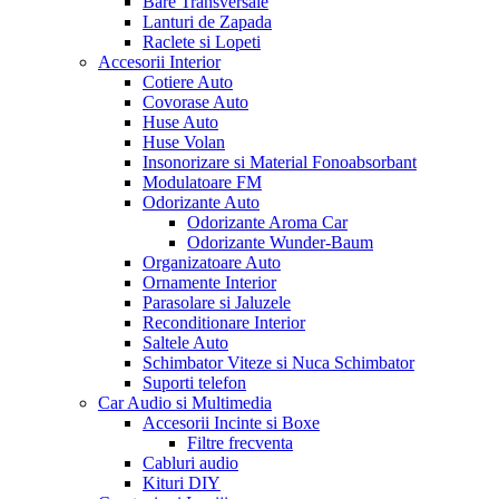
Bare Transversale
Lanturi de Zapada
Raclete si Lopeti
Accesorii Interior
Cotiere Auto
Covorase Auto
Huse Auto
Huse Volan
Insonorizare si Material Fonoabsorbant
Modulatoare FM
Odorizante Auto
Odorizante Aroma Car
Odorizante Wunder-Baum
Organizatoare Auto
Ornamente Interior
Parasolare si Jaluzele
Reconditionare Interior
Saltele Auto
Schimbator Viteze si Nuca Schimbator
Suporti telefon
Car Audio si Multimedia
Accesorii Incinte si Boxe
Filtre frecventa
Cabluri audio
Kituri DIY