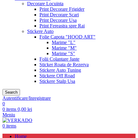
Decorare Locuinta
Print Decorare Frigider
Print Decorare Scari
Print Decorare Usa
Print Fereastra spre Rai
Stickere Auto
Folie Capota "HOOD ART"
Marime "L"
Marime "M"
Marime "S"
Folii Colantare Jante
Sticker Roata de Rezerva
Stickere Auto Tuning
Stickere Off Road
Stickere Stalp Usa
Search
Autentificare/Inregistrare
0
0
items
0,00
lei
Meniu
0
items
Home