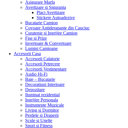
Asigurare Marfa
Avertizare si Siguranta
Placi Avertizare
Stickere Autoadezive
Bucatarie Camion
Covoare Antiderapante din Cauciuc
Curatenie si Ingrijire Camion
Fise si Prize
Invertoare & Convertoare
Lumini Camioane
Accesorii Casa
Accesorii Calatorie
Accesorii Petrecere
Accesorii Vestimentare
Audio Hi-Fi
Baie – Bucatarie
Decoratiuni Interioare
Depozitare
Iluminat rezidential
Ingrijire Personala
Instrumente Muzicale
Living si Dormitor
Perdele si Draperii
Scule si Unelte
Sport si Fitness