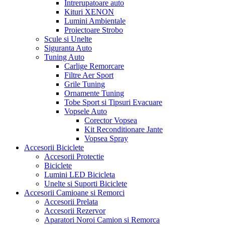
Intrerupatoare auto
Kituri XENON
Lumini Ambientale
Proiectoare Strobo
Scule si Unelte
Siguranta Auto
Tuning Auto
Carlige Remorcare
Filtre Aer Sport
Grile Tuning
Ornamente Tuning
Tobe Sport si Tipsuri Evacuare
Vopsele Auto
Corector Vopsea
Kit Reconditionare Jante
Vopsea Spray
Accesorii Biciclete
Accesorii Protectie
Biciclete
Lumini LED Bicicleta
Unelte si Suporti Biciclete
Accesorii Camioane si Remorci
Accesorii Prelata
Accesorii Rezervor
Aparatori Noroi Camion si Remorca