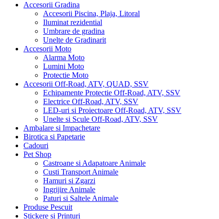
Accesorii Gradina
Accesorii Piscina, Plaja, Litoral
Iluminat rezidential
Umbrare de gradina
Unelte de Gradinarit
Accesorii Moto
Alarma Moto
Lumini Moto
Protectie Moto
Accesorii Off-Road, ATV, QUAD, SSV
Echipamente Protectie Off-Road, ATV, SSV
Electrice Off-Road, ATV, SSV
LED-uri si Proiectoare Off-Road, ATV, SSV
Unelte si Scule Off-Road, ATV, SSV
Ambalare si Impachetare
Birotica si Papetarie
Cadouri
Pet Shop
Castroane si Adapatoare Animale
Custi Transport Animale
Hamuri si Zgarzi
Ingrijire Animale
Paturi si Saltele Animale
Produse Pescuit
Stickere si Printuri