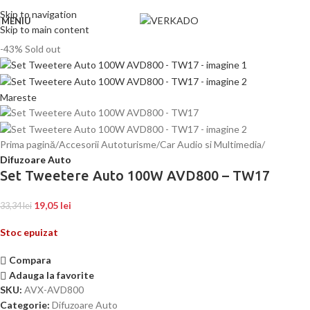
Skip to navigation
MENIU
Skip to main content
-43%
Sold out
Mareste
Prima pagină
Accesorii Autoturisme
Car Audio si Multimedia
Difuzoare Auto
Set Tweetere Auto 100W AVD800 – TW17
19,05
lei
33,34
lei
Stoc epuizat
Compara
Adauga la favorite
SKU:
AVX-AVD800
Categorie:
Difuzoare Auto