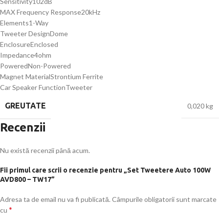
Sensitivity102dB
MAX Frequency Response20kHz
Elements1-Way
Tweeter DesignDome
EnclosureEnclosed
Impedance4ohm
PoweredNon-Powered
Magnet MaterialStrontium Ferrite
Car Speaker FunctionTweeter
GREUTATE
0,020 kg
Recenzii
Nu există recenzii până acum.
Fii primul care scrii o recenzie pentru „Set Tweetere Auto 100W
AVD800 – TW17”
Adresa ta de email nu va fi publicată.
Câmpurile obligatorii sunt marcate
*
cu