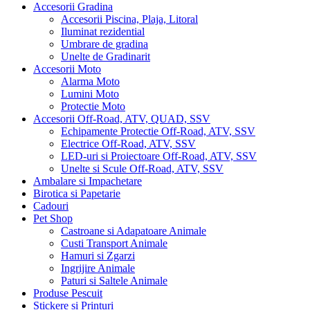
Accesorii Gradina
Accesorii Piscina, Plaja, Litoral
Iluminat rezidential
Umbrare de gradina
Unelte de Gradinarit
Accesorii Moto
Alarma Moto
Lumini Moto
Protectie Moto
Accesorii Off-Road, ATV, QUAD, SSV
Echipamente Protectie Off-Road, ATV, SSV
Electrice Off-Road, ATV, SSV
LED-uri si Proiectoare Off-Road, ATV, SSV
Unelte si Scule Off-Road, ATV, SSV
Ambalare si Impachetare
Birotica si Papetarie
Cadouri
Pet Shop
Castroane si Adapatoare Animale
Custi Transport Animale
Hamuri si Zgarzi
Ingrijire Animale
Paturi si Saltele Animale
Produse Pescuit
Stickere si Printuri