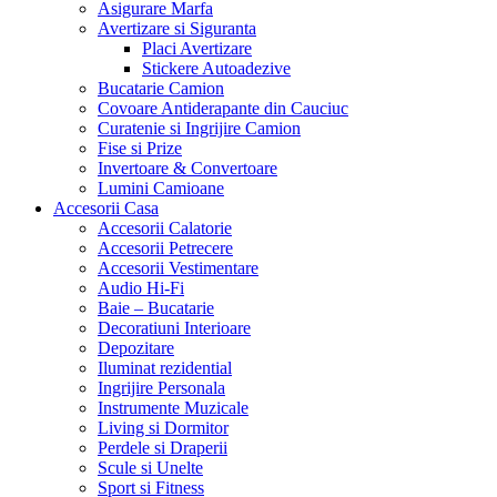
Asigurare Marfa
Avertizare si Siguranta
Placi Avertizare
Stickere Autoadezive
Bucatarie Camion
Covoare Antiderapante din Cauciuc
Curatenie si Ingrijire Camion
Fise si Prize
Invertoare & Convertoare
Lumini Camioane
Accesorii Casa
Accesorii Calatorie
Accesorii Petrecere
Accesorii Vestimentare
Audio Hi-Fi
Baie – Bucatarie
Decoratiuni Interioare
Depozitare
Iluminat rezidential
Ingrijire Personala
Instrumente Muzicale
Living si Dormitor
Perdele si Draperii
Scule si Unelte
Sport si Fitness