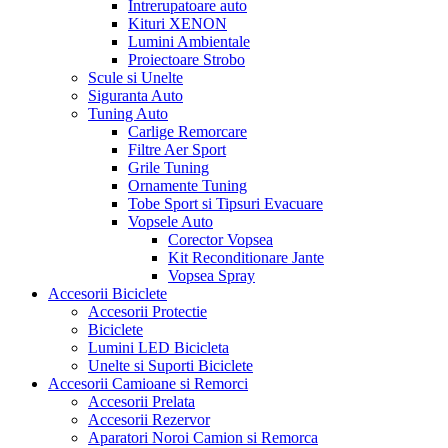
Intrerupatoare auto
Kituri XENON
Lumini Ambientale
Proiectoare Strobo
Scule si Unelte
Siguranta Auto
Tuning Auto
Carlige Remorcare
Filtre Aer Sport
Grile Tuning
Ornamente Tuning
Tobe Sport si Tipsuri Evacuare
Vopsele Auto
Corector Vopsea
Kit Reconditionare Jante
Vopsea Spray
Accesorii Biciclete
Accesorii Protectie
Biciclete
Lumini LED Bicicleta
Unelte si Suporti Biciclete
Accesorii Camioane si Remorci
Accesorii Prelata
Accesorii Rezervor
Aparatori Noroi Camion si Remorca