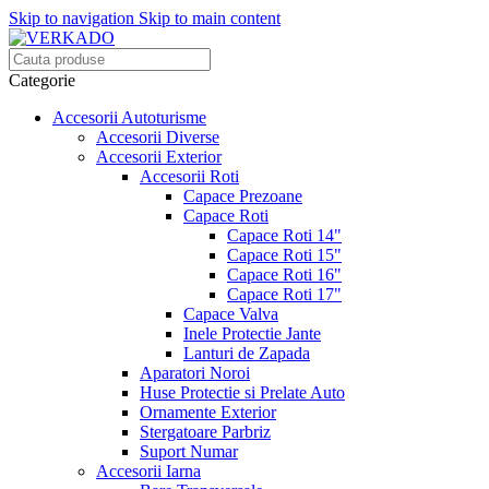
Skip to navigation
Skip to main content
Categorie
Accesorii Autoturisme
Accesorii Diverse
Accesorii Exterior
Accesorii Roti
Capace Prezoane
Capace Roti
Capace Roti 14"
Capace Roti 15"
Capace Roti 16"
Capace Roti 17"
Capace Valva
Inele Protectie Jante
Lanturi de Zapada
Aparatori Noroi
Huse Protectie si Prelate Auto
Ornamente Exterior
Stergatoare Parbriz
Suport Numar
Accesorii Iarna