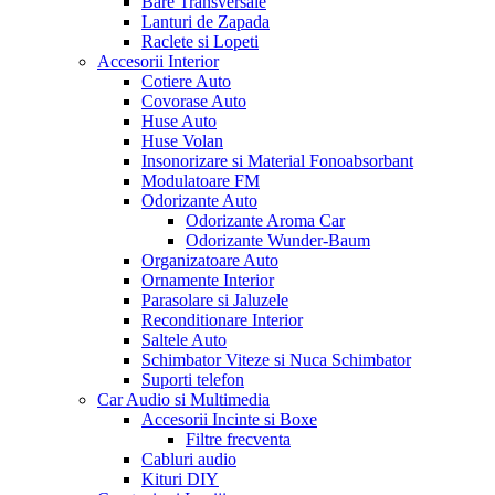
Bare Transversale
Lanturi de Zapada
Raclete si Lopeti
Accesorii Interior
Cotiere Auto
Covorase Auto
Huse Auto
Huse Volan
Insonorizare si Material Fonoabsorbant
Modulatoare FM
Odorizante Auto
Odorizante Aroma Car
Odorizante Wunder-Baum
Organizatoare Auto
Ornamente Interior
Parasolare si Jaluzele
Reconditionare Interior
Saltele Auto
Schimbator Viteze si Nuca Schimbator
Suporti telefon
Car Audio si Multimedia
Accesorii Incinte si Boxe
Filtre frecventa
Cabluri audio
Kituri DIY