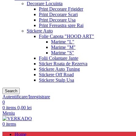
Decorare Locuinta
Print Decorare Frigider
Print Decorare Scari
Print Decorare Usa
Print Fereastra spre Rai
Stickere Auto
Folie Capota "HOOD ART"
Marime "L"
Marime "M"
Marime "S"
Folii Colantare Jante
Sticker Roata de Rezerva
Stickere Auto Tuning
Stickere Off Road
Stickere Stalp Usa
Search
Autentificare/Inregistrare
0
0
items
0,00
lei
Meniu
0
items
Home