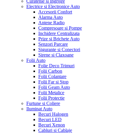
Curatenie si Ingrijire
Electrice si Electronice Auto
Accesorii Confort
Alarma Auto
Antene Radio
Compresoare si Pompe
Inchidere Centralizata
Prize si Brichete Auto
Senzori Parcare
Sigurante si Conectori
Sirene si Claxoane
Folii Auto
Folie Deco Trimuri
Folii Carbon
Folii Colantare
Folii Far si Stop
Folii Geam Auto
Folii Metalice
Folii Protectie
Furtune si Coliere
Iluminat Auto
Becuri Halogen
Becuri LED
Becuri Xenon
Cabluri si Cablaje