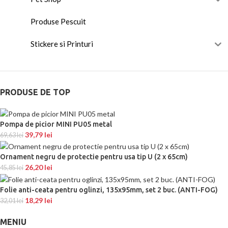
Produse Pescuit
Stickere si Printuri
PRODUSE DE TOP
Pompa de picior MINI PU05 metal
39,79
lei
69,63
lei
Ornament negru de protectie pentru usa tip U (2 x 65cm)
26,20
lei
45,85
lei
Folie anti-ceata pentru oglinzi, 135x95mm, set 2 buc. (ANTI-FOG)
18,29
lei
32,01
lei
MENIU