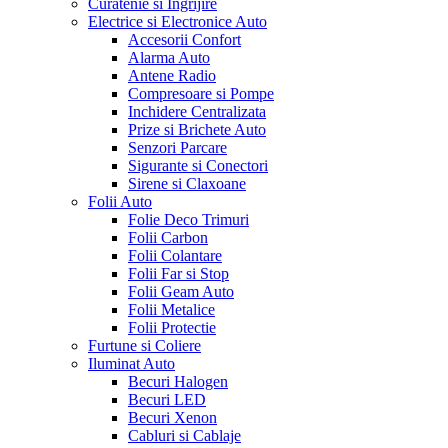
Curatenie si Ingrijire
Electrice si Electronice Auto
Accesorii Confort
Alarma Auto
Antene Radio
Compresoare si Pompe
Inchidere Centralizata
Prize si Brichete Auto
Senzori Parcare
Sigurante si Conectori
Sirene si Claxoane
Folii Auto
Folie Deco Trimuri
Folii Carbon
Folii Colantare
Folii Far si Stop
Folii Geam Auto
Folii Metalice
Folii Protectie
Furtune si Coliere
Iluminat Auto
Becuri Halogen
Becuri LED
Becuri Xenon
Cabluri si Cablaje