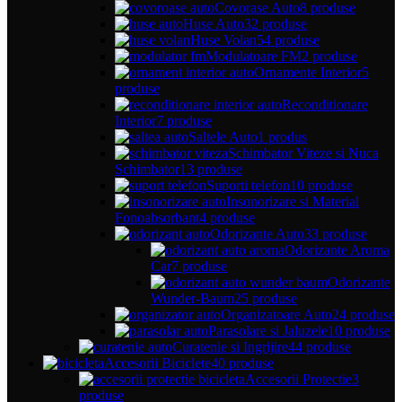
Covorase Auto
8 produse
Huse Auto
32 produse
Huse Volan
54 produse
Modulatoare FM
2 produse
Ornamente Interior
5
produse
Reconditionare
Interior
7 produse
Saltele Auto
1 produs
Schimbator Viteze si Nuca
Schimbator
13 produse
Suporti telefon
10 produse
Insonorizare si Material
Fonoabsorbant
4 produse
Odorizante Auto
33 produse
Odorizante Aroma
Car
7 produse
Odorizante
Wunder-Baum
25 produse
Organizatoare Auto
24 produse
Parasolare si Jaluzele
10 produse
Curatenie si Ingrijire
44 produse
Accesorii Biciclete
40 produse
Accesorii Protectie
3
produse