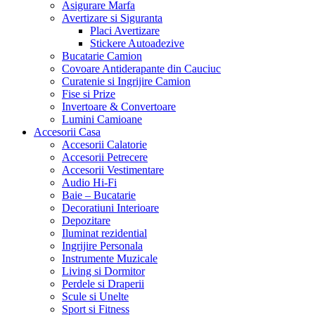
Asigurare Marfa
Avertizare si Siguranta
Placi Avertizare
Stickere Autoadezive
Bucatarie Camion
Covoare Antiderapante din Cauciuc
Curatenie si Ingrijire Camion
Fise si Prize
Invertoare & Convertoare
Lumini Camioane
Accesorii Casa
Accesorii Calatorie
Accesorii Petrecere
Accesorii Vestimentare
Audio Hi-Fi
Baie – Bucatarie
Decoratiuni Interioare
Depozitare
Iluminat rezidential
Ingrijire Personala
Instrumente Muzicale
Living si Dormitor
Perdele si Draperii
Scule si Unelte
Sport si Fitness