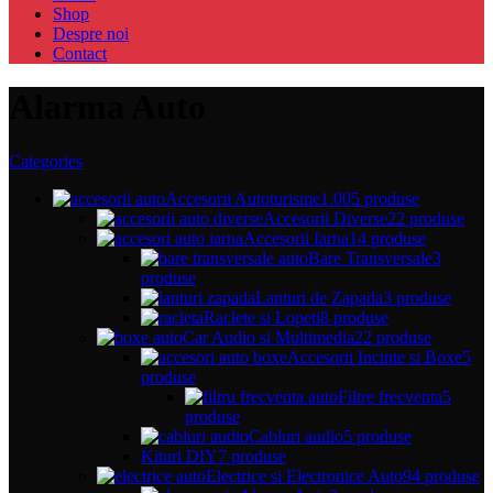
Shop
Despre noi
Contact
Alarma Auto
Categories
Accesorii Autoturisme
1.005 produse
Accesorii Diverse
22 produse
Accesorii Iarna
14 produse
Bare Transversale
3
produse
Lanturi de Zapada
3 produse
Raclete si Lopeti
8 produse
Car Audio si Multimedia
22 produse
Accesorii Incinte si Boxe
5
produse
Filtre frecventa
5
produse
Cabluri audio
5 produse
Kituri DIY
7 produse
Electrice si Electronice Auto
94 produse