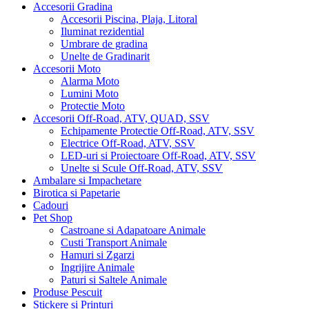
Accesorii Gradina
Accesorii Piscina, Plaja, Litoral
Iluminat rezidential
Umbrare de gradina
Unelte de Gradinarit
Accesorii Moto
Alarma Moto
Lumini Moto
Protectie Moto
Accesorii Off-Road, ATV, QUAD, SSV
Echipamente Protectie Off-Road, ATV, SSV
Electrice Off-Road, ATV, SSV
LED-uri si Proiectoare Off-Road, ATV, SSV
Unelte si Scule Off-Road, ATV, SSV
Ambalare si Impachetare
Birotica si Papetarie
Cadouri
Pet Shop
Castroane si Adapatoare Animale
Custi Transport Animale
Hamuri si Zgarzi
Ingrijire Animale
Paturi si Saltele Animale
Produse Pescuit
Stickere si Printuri