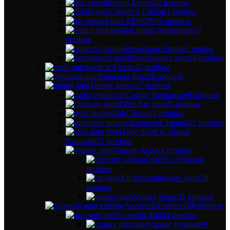
Becuri Xenon
12 produse
Cabluri si Cablaje
1 produs
Kituri XENON
19 produse
Lumini Ambientale
17
produse
Proiectoare Strobo
1 produs
Intrerupatoare auto
24 produse
Scule si Unelte
42 produse
Siguranta Auto
26 produse
Tuning Auto
127 produse
Carlige Remorcare
8 produse
Filtre Aer Sport
5 produse
Grile Tuning
3 produse
Ornamente Tuning
17 produse
Tobe Sport si Tipsuri
Evacuare
31 produse
Vopsele Auto
63 produse
Corector Vopsea
4
produse
Kit Reconditionare Jante
28
produse
Vopsea Spray
31 produse
Accesorii Exterior
168 produse
Accesorii Roti
54 produse
Capace Prezoane
9