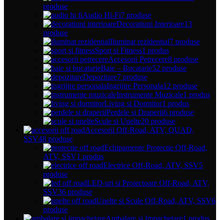
produse
Audio Hi-Fi
7 produse
Decoratiuni Interioare
13
produse
Iluminat rezidential
7 produse
Sport si Fitness
1 produs
Accesorii Petrecere
8 produse
Baie – Bucatarie
52 produse
Depozitare
7 produse
Ingrijire Personala
12 produse
Instrumente Muzicale
1 produs
Living si Dormitor
1 produs
Perdele si Draperii
6 produse
Scule si Unelte
20 produse
Accesorii Off-Road, ATV, QUAD,
SSV
48 produse
Echipamente Protectie Off-Road,
ATV, SSV
1 produs
Electrice Off-Road, ATV, SSV
5
produse
LED-uri si Proiectoare Off-Road, ATV,
SSV
36 produse
Unelte si Scule Off-Road, ATV, SSV
6
produse
Ambalare si Impachetare
1 produs