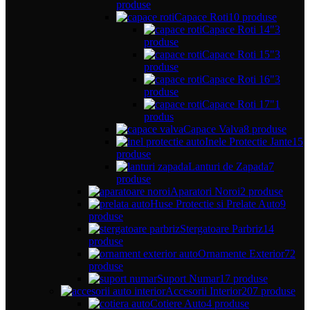
produse
Capace Roti
10 produse
Capace Roti 14"
3
produse
Capace Roti 15"
3
produse
Capace Roti 16"
3
produse
Capace Roti 17"
1
produs
Capace Valva
8 produse
Inele Protectie Jante
15
produse
Lanturi de Zapada
7
produse
Aparatori Noroi
2 produse
Huse Protectie si Prelate Auto
9
produse
Stergatoare Parbriz
14
produse
Ornamente Exterior
72
produse
Suport Numar
17 produse
Accesorii Interior
207 produse
Cotiere Auto
4 produse