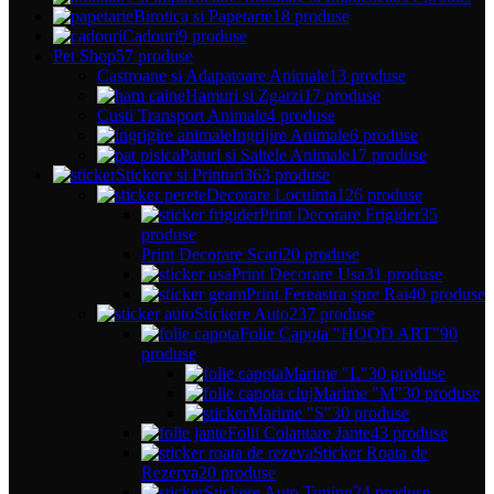
Birotica si Papetarie
18 produse
Cadouri
9 produse
Pet Shop
57 produse
Castroane si Adapatoare Animale
13 produse
Hamuri si Zgarzi
17 produse
Custi Transport Animale
4 produse
Ingrijire Animale
6 produse
Paturi si Saltele Animale
17 produse
Stickere si Printuri
363 produse
Decorare Locuinta
126 produse
Print Decorare Frigider
35
produse
Print Decorare Scari
20 produse
Print Decorare Usa
31 produse
Print Fereastra spre Rai
40 produse
Stickere Auto
237 produse
Folie Capota "HOOD ART"
90
produse
Marime "L"
30 produse
Marime "M"
30 produse
Marime "S"
30 produse
Folii Colantare Jante
43 produse
Sticker Roata de
Rezerva
20 produse
Stickere Auto Tuning
24 produse