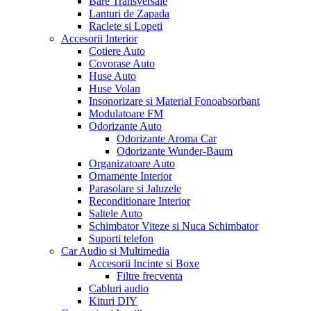
Bare Transversale
Lanturi de Zapada
Raclete si Lopeti
Accesorii Interior
Cotiere Auto
Covorase Auto
Huse Auto
Huse Volan
Insonorizare si Material Fonoabsorbant
Modulatoare FM
Odorizante Auto
Odorizante Aroma Car
Odorizante Wunder-Baum
Organizatoare Auto
Ornamente Interior
Parasolare si Jaluzele
Reconditionare Interior
Saltele Auto
Schimbator Viteze si Nuca Schimbator
Suporti telefon
Car Audio si Multimedia
Accesorii Incinte si Boxe
Filtre frecventa
Cabluri audio
Kituri DIY