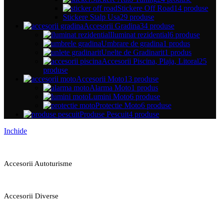
Stickere Off Road
14 produse
Stickere Stalp Usa
29 produse
Accesorii Gradina
34 produse
Iluminat rezidential
6 produse
Umbrare de gradina
1 produs
Unelte de Gradinarit
1 produs
Accesorii Piscina, Plaja, Litoral
25
produse
Accesorii Moto
13 produse
Alarma Moto
1 produs
Lumini Moto
6 produse
Protectie Moto
6 produse
Produse Pescuit
4 produse
Inchide
Accesorii Autoturisme
Accesorii Diverse