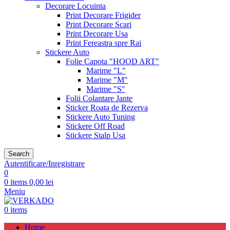
Decorare Locuinta
Print Decorare Frigider
Print Decorare Scari
Print Decorare Usa
Print Fereastra spre Rai
Stickere Auto
Folie Capota "HOOD ART"
Marime "L"
Marime "M"
Marime "S"
Folii Colantare Jante
Sticker Roata de Rezerva
Stickere Auto Tuning
Stickere Off Road
Stickere Stalp Usa
Search
Autentificare/Inregistrare
0
0
items
0,00
lei
Meniu
0
items
Home