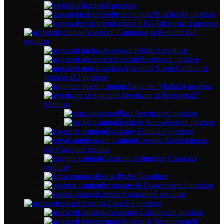
Biciclete
5 produse
Unelte si Suporti Biciclete
18 produse
Lumini LED Bicicleta
13 produse
Accesorii Camioane si Remorci
103
produse
Accesorii Prelata
3 produse
Accesorii Rezervor
4 produse
Aparatori Noroi Camion si
Remorca
13 produse
Asigurare Marfa
24 produse
Avertizare si Siguranta
27
produse
Placi Avertizare
6 produse
Stickere Autoadezive
8 produse
Bucatarie Camion
7 produse
Covoare Antiderapante
din Cauciuc
1 produs
Curatenie si Ingrijire Camion
3
produse
Fise si Prize
13 produse
Invertoare & Convertoare
3 produse
Lumini Camioane
5 produse
Accesorii Casa
164 produse
Accesorii Calatorie
20 produse
Accesorii Vestimentare
8