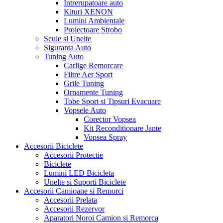
Intrerupatoare auto
Kituri XENON
Lumini Ambientale
Proiectoare Strobo
Scule si Unelte
Siguranta Auto
Tuning Auto
Carlige Remorcare
Filtre Aer Sport
Grile Tuning
Ornamente Tuning
Tobe Sport si Tipsuri Evacuare
Vopsele Auto
Corector Vopsea
Kit Reconditionare Jante
Vopsea Spray
Accesorii Biciclete
Accesorii Protectie
Biciclete
Lumini LED Bicicleta
Unelte si Suporti Biciclete
Accesorii Camioane si Remorci
Accesorii Prelata
Accesorii Rezervor
Aparatori Noroi Camion si Remorca