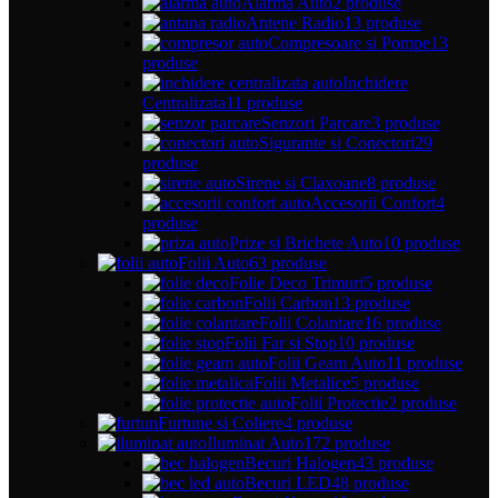
Alarma Auto
2 produse
Antene Radio
13 produse
Compresoare si Pompe
13
produse
Inchidere
Centralizata
11 produse
Senzori Parcare
3 produse
Sigurante si Conectori
29
produse
Sirene si Claxoane
8 produse
Accesorii Confort
4
produse
Prize si Brichete Auto
10 produse
Folii Auto
63 produse
Folie Deco Trimuri
5 produse
Folii Carbon
13 produse
Folii Colantare
16 produse
Folii Far si Stop
10 produse
Folii Geam Auto
11 produse
Folii Metalice
5 produse
Folii Protectie
2 produse
Furtune si Coliere
4 produse
Iluminat Auto
172 produse
Becuri Halogen
43 produse
Becuri LED
48 produse