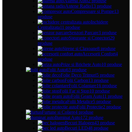
Alarma Auto
2 produse
Antene Radio
13 produse
Compresoare si Pompe
13
produse
Inchidere
Centralizata
11 produse
Senzori Parcare
3 produse
Sigurante si Conectori
29
produse
Sirene si Claxoane
8 produse
Accesorii Confort
4
produse
Prize si Brichete Auto
10 produse
Folii Auto
63 produse
Folie Deco Trimuri
5 produse
Folii Carbon
13 produse
Folii Colantare
16 produse
Folii Far si Stop
10 produse
Folii Geam Auto
11 produse
Folii Metalice
5 produse
Folii Protectie
2 produse
Furtune si Coliere
4 produse
Iluminat Auto
172 produse
Becuri Halogen
43 produse
Becuri LED
48 produse