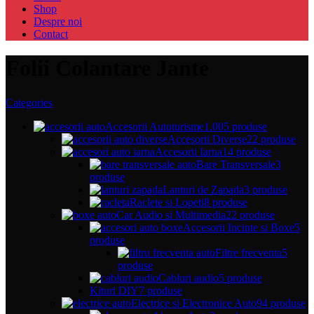
Shop
Despre noi
Contact
Folii Colantare Jante
Categories
Accesorii Autoturisme
1.005 produse
Accesorii Diverse
22 produse
Accesorii Iarna
14 produse
Bare Transversale
3
produse
Lanturi de Zapada
3 produse
Raclete si Lopeti
8 produse
Car Audio si Multimedia
22 produse
Accesorii Incinte si Boxe
5
produse
Filtre frecventa
5
produse
Cabluri audio
5 produse
Kituri DIY
7 produse
Electrice si Electronice Auto
94 produse