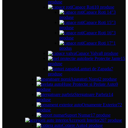
produse
Capace Roti
10 produse
Capace Roti 14"
3
produse
Capace Roti 15"
3
produse
Capace Roti 16"
3
produse
Capace Roti 17"
1
produs
Capace Valva
8 produse
Inele Protectie Jante
15
produse
Lanturi de Zapada
7
produse
Aparatori Noroi
2 produse
Huse Protectie si Prelate Auto
9
produse
Stergatoare Parbriz
14
produse
Ornamente Exterior
72
produse
Suport Numar
17 produse
Accesorii Interior
207 produse
Cotiere Auto
4 produse