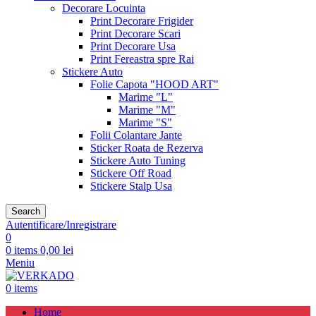
Decorare Locuinta
Print Decorare Frigider
Print Decorare Scari
Print Decorare Usa
Print Fereastra spre Rai
Stickere Auto
Folie Capota "HOOD ART"
Marime "L"
Marime "M"
Marime "S"
Folii Colantare Jante
Sticker Roata de Rezerva
Stickere Auto Tuning
Stickere Off Road
Stickere Stalp Usa
Search
Autentificare/Inregistrare
0
0
items
0,00
lei
Meniu
0
items
Home