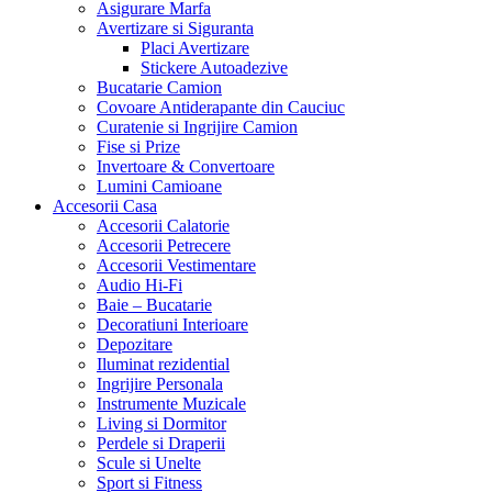
Asigurare Marfa
Avertizare si Siguranta
Placi Avertizare
Stickere Autoadezive
Bucatarie Camion
Covoare Antiderapante din Cauciuc
Curatenie si Ingrijire Camion
Fise si Prize
Invertoare & Convertoare
Lumini Camioane
Accesorii Casa
Accesorii Calatorie
Accesorii Petrecere
Accesorii Vestimentare
Audio Hi-Fi
Baie – Bucatarie
Decoratiuni Interioare
Depozitare
Iluminat rezidential
Ingrijire Personala
Instrumente Muzicale
Living si Dormitor
Perdele si Draperii
Scule si Unelte
Sport si Fitness