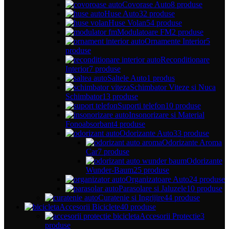
Covorase Auto
8 produse
Huse Auto
32 produse
Huse Volan
54 produse
Modulatoare FM
2 produse
Ornamente Interior
5
produse
Reconditionare
Interior
7 produse
Saltele Auto
1 produs
Schimbator Viteze si Nuca
Schimbator
13 produse
Suporti telefon
10 produse
Insonorizare si Material
Fonoabsorbant
4 produse
Odorizante Auto
33 produse
Odorizante Aroma
Car
7 produse
Odorizante
Wunder-Baum
25 produse
Organizatoare Auto
24 produse
Parasolare si Jaluzele
10 produse
Curatenie si Ingrijire
44 produse
Accesorii Biciclete
40 produse
Accesorii Protectie
3
produse