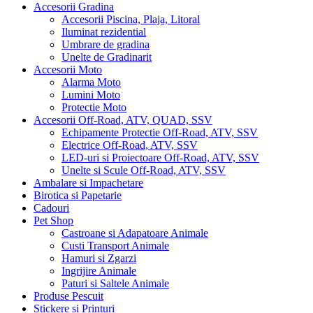
Accesorii Gradina
Accesorii Piscina, Plaja, Litoral
Iluminat rezidential
Umbrare de gradina
Unelte de Gradinarit
Accesorii Moto
Alarma Moto
Lumini Moto
Protectie Moto
Accesorii Off-Road, ATV, QUAD, SSV
Echipamente Protectie Off-Road, ATV, SSV
Electrice Off-Road, ATV, SSV
LED-uri si Proiectoare Off-Road, ATV, SSV
Unelte si Scule Off-Road, ATV, SSV
Ambalare si Impachetare
Birotica si Papetarie
Cadouri
Pet Shop
Castroane si Adapatoare Animale
Custi Transport Animale
Hamuri si Zgarzi
Ingrijire Animale
Paturi si Saltele Animale
Produse Pescuit
Stickere si Printuri