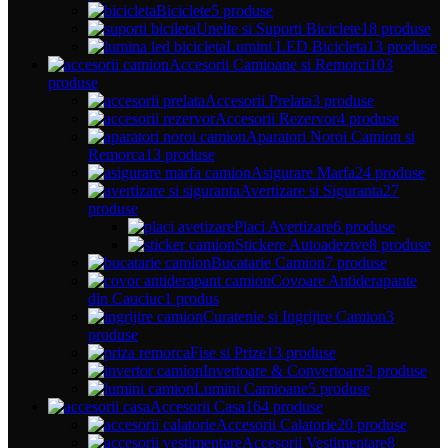
Biciclete
5 produse
Unelte si Suporti Biciclete
18 produse
Lumini LED Bicicleta
13 produse
Accesorii Camioane si Remorci
103
produse
Accesorii Prelata
3 produse
Accesorii Rezervor
4 produse
Aparatori Noroi Camion si
Remorca
13 produse
Asigurare Marfa
24 produse
Avertizare si Siguranta
27
produse
Placi Avertizare
6 produse
Stickere Autoadezive
8 produse
Bucatarie Camion
7 produse
Covoare Antiderapante
din Cauciuc
1 produs
Curatenie si Ingrijire Camion
3
produse
Fise si Prize
13 produse
Invertoare & Convertoare
3 produse
Lumini Camioane
5 produse
Accesorii Casa
164 produse
Accesorii Calatorie
20 produse
Accesorii Vestimentare
8