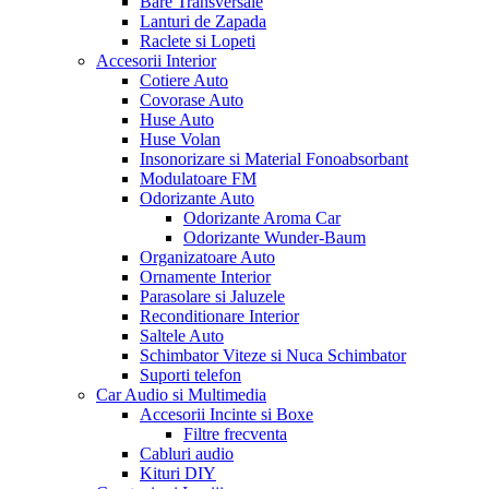
Bare Transversale
Lanturi de Zapada
Raclete si Lopeti
Accesorii Interior
Cotiere Auto
Covorase Auto
Huse Auto
Huse Volan
Insonorizare si Material Fonoabsorbant
Modulatoare FM
Odorizante Auto
Odorizante Aroma Car
Odorizante Wunder-Baum
Organizatoare Auto
Ornamente Interior
Parasolare si Jaluzele
Reconditionare Interior
Saltele Auto
Schimbator Viteze si Nuca Schimbator
Suporti telefon
Car Audio si Multimedia
Accesorii Incinte si Boxe
Filtre frecventa
Cabluri audio
Kituri DIY