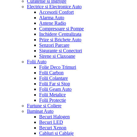
Curatenie si Ingrijire
Electrice si Electronice Auto
Accesorii Confort
Alarma Auto
Antene Radio
Compresoare si Pompe
Inchidere Centralizata
Prize si Brichete Auto
Senzori Parcare
Sigurante si Conectori
Sirene si Claxoane
Folii Auto
Folie Deco Trimuri
Folii Carbon
Folii Colantare
Folii Far si Stop
Folii Geam Auto
Folii Metalice
Folii Protectie
Furtune si Coliere
Iluminat Auto
Becuri Halogen
Becuri LED
Becuri Xenon
Cabluri si Cablaje