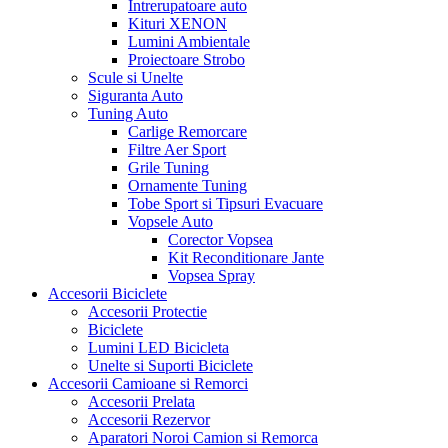
Intrerupatoare auto
Kituri XENON
Lumini Ambientale
Proiectoare Strobo
Scule si Unelte
Siguranta Auto
Tuning Auto
Carlige Remorcare
Filtre Aer Sport
Grile Tuning
Ornamente Tuning
Tobe Sport si Tipsuri Evacuare
Vopsele Auto
Corector Vopsea
Kit Reconditionare Jante
Vopsea Spray
Accesorii Biciclete
Accesorii Protectie
Biciclete
Lumini LED Bicicleta
Unelte si Suporti Biciclete
Accesorii Camioane si Remorci
Accesorii Prelata
Accesorii Rezervor
Aparatori Noroi Camion si Remorca