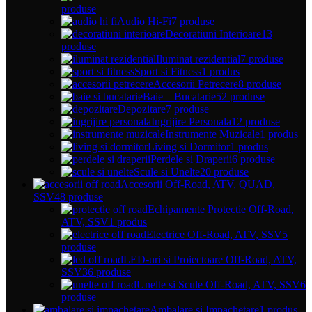
produse
Audio Hi-Fi
7 produse
Decoratiuni Interioare
13
produse
Iluminat rezidential
7 produse
Sport si Fitness
1 produs
Accesorii Petrecere
8 produse
Baie – Bucatarie
52 produse
Depozitare
7 produse
Ingrijire Personala
12 produse
Instrumente Muzicale
1 produs
Living si Dormitor
1 produs
Perdele si Draperii
6 produse
Scule si Unelte
20 produse
Accesorii Off-Road, ATV, QUAD,
SSV
48 produse
Echipamente Protectie Off-Road,
ATV, SSV
1 produs
Electrice Off-Road, ATV, SSV
5
produse
LED-uri si Proiectoare Off-Road, ATV,
SSV
36 produse
Unelte si Scule Off-Road, ATV, SSV
6
produse
Ambalare si Impachetare
1 produs