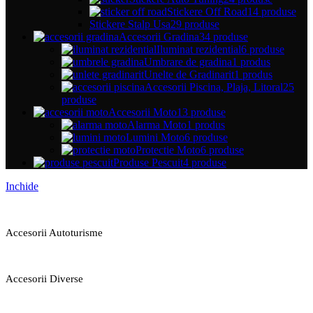
Stickere Off Road
14 produse
Stickere Stalp Usa
29 produse
Accesorii Gradina
34 produse
Iluminat rezidential
6 produse
Umbrare de gradina
1 produs
Unelte de Gradinarit
1 produs
Accesorii Piscina, Plaja, Litoral
25
produse
Accesorii Moto
13 produse
Alarma Moto
1 produs
Lumini Moto
6 produse
Protectie Moto
6 produse
Produse Pescuit
4 produse
Inchide
Accesorii Autoturisme
Accesorii Diverse