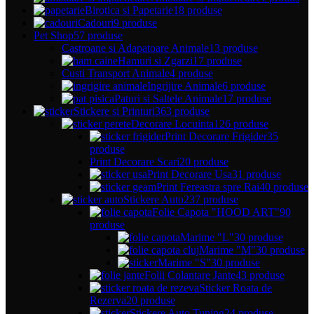
Birotica si Papetarie
18 produse
Cadouri
9 produse
Pet Shop
57 produse
Castroane si Adapatoare Animale
13 produse
Hamuri si Zgarzi
17 produse
Custi Transport Animale
4 produse
Ingrijire Animale
6 produse
Paturi si Saltele Animale
17 produse
Stickere si Printuri
363 produse
Decorare Locuinta
126 produse
Print Decorare Frigider
35
produse
Print Decorare Scari
20 produse
Print Decorare Usa
31 produse
Print Fereastra spre Rai
40 produse
Stickere Auto
237 produse
Folie Capota "HOOD ART"
90
produse
Marime "L"
30 produse
Marime "M"
30 produse
Marime "S"
30 produse
Folii Colantare Jante
43 produse
Sticker Roata de
Rezerva
20 produse
Stickere Auto Tuning
24 produse