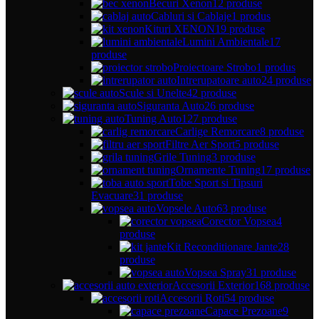
Becuri Xenon
12 produse
Cabluri si Cablaje
1 produs
Kituri XENON
19 produse
Lumini Ambientale
17
produse
Proiectoare Strobo
1 produs
Intrerupatoare auto
24 produse
Scule si Unelte
42 produse
Siguranta Auto
26 produse
Tuning Auto
127 produse
Carlige Remorcare
8 produse
Filtre Aer Sport
5 produse
Grile Tuning
3 produse
Ornamente Tuning
17 produse
Tobe Sport si Tipsuri
Evacuare
31 produse
Vopsele Auto
63 produse
Corector Vopsea
4
produse
Kit Reconditionare Jante
28
produse
Vopsea Spray
31 produse
Accesorii Exterior
168 produse
Accesorii Roti
54 produse
Capace Prezoane
9