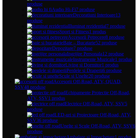
produse
Audio Hi-Fi
7 produse
Decoratiuni Interioare
13
produse
Iluminat rezidential
7 produse
Sport si Fitness
1 produs
Accesorii Petrecere
8 produse
Baie – Bucatarie
52 produse
Depozitare
7 produse
Ingrijire Personala
12 produse
Instrumente Muzicale
1 produs
Living si Dormitor
1 produs
Perdele si Draperii
6 produse
Scule si Unelte
20 produse
Accesorii Off-Road, ATV, QUAD,
SSV
48 produse
Echipamente Protectie Off-Road,
ATV, SSV
1 produs
Electrice Off-Road, ATV, SSV
5
produse
LED-uri si Proiectoare Off-Road, ATV,
SSV
36 produse
Unelte si Scule Off-Road, ATV, SSV
6
produse
Ambalare si Impachetare
1 produs