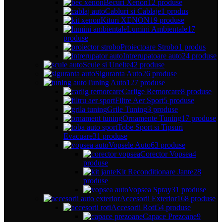
Becuri Xenon
12 produse
Cabluri si Cablaje
1 produs
Kituri XENON
19 produse
Lumini Ambientale
17
produse
Proiectoare Strobo
1 produs
Intrerupatoare auto
24 produse
Scule si Unelte
42 produse
Siguranta Auto
26 produse
Tuning Auto
127 produse
Carlige Remorcare
8 produse
Filtre Aer Sport
5 produse
Grile Tuning
3 produse
Ornamente Tuning
17 produse
Tobe Sport si Tipsuri
Evacuare
31 produse
Vopsele Auto
63 produse
Corector Vopsea
4
produse
Kit Reconditionare Jante
28
produse
Vopsea Spray
31 produse
Accesorii Exterior
168 produse
Accesorii Roti
54 produse
Capace Prezoane
9