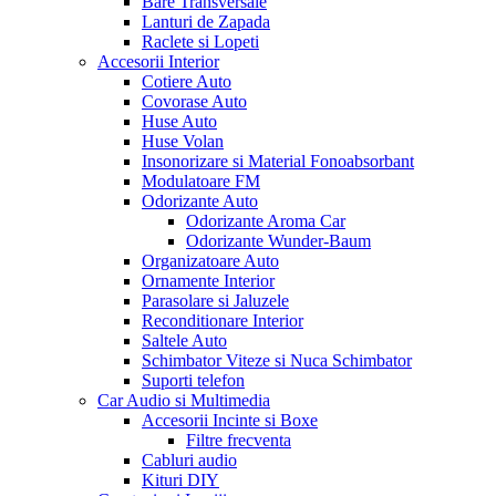
Bare Transversale
Lanturi de Zapada
Raclete si Lopeti
Accesorii Interior
Cotiere Auto
Covorase Auto
Huse Auto
Huse Volan
Insonorizare si Material Fonoabsorbant
Modulatoare FM
Odorizante Auto
Odorizante Aroma Car
Odorizante Wunder-Baum
Organizatoare Auto
Ornamente Interior
Parasolare si Jaluzele
Reconditionare Interior
Saltele Auto
Schimbator Viteze si Nuca Schimbator
Suporti telefon
Car Audio si Multimedia
Accesorii Incinte si Boxe
Filtre frecventa
Cabluri audio
Kituri DIY