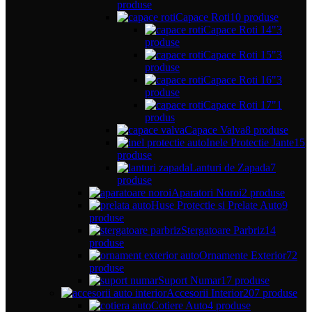
produse
Capace Roti
10 produse
Capace Roti 14"
3
produse
Capace Roti 15"
3
produse
Capace Roti 16"
3
produse
Capace Roti 17"
1
produs
Capace Valva
8 produse
Inele Protectie Jante
15
produse
Lanturi de Zapada
7
produse
Aparatori Noroi
2 produse
Huse Protectie si Prelate Auto
9
produse
Stergatoare Parbriz
14
produse
Ornamente Exterior
72
produse
Suport Numar
17 produse
Accesorii Interior
207 produse
Cotiere Auto
4 produse