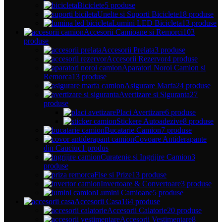
Biciclete
5 produse
Unelte si Suporti Biciclete
18 produse
Lumini LED Bicicleta
13 produse
Accesorii Camioane si Remorci
103
produse
Accesorii Prelata
3 produse
Accesorii Rezervor
4 produse
Aparatori Noroi Camion si
Remorca
13 produse
Asigurare Marfa
24 produse
Avertizare si Siguranta
27
produse
Placi Avertizare
6 produse
Stickere Autoadezive
8 produse
Bucatarie Camion
7 produse
Covoare Antiderapante
din Cauciuc
1 produs
Curatenie si Ingrijire Camion
3
produse
Fise si Prize
13 produse
Invertoare & Convertoare
3 produse
Lumini Camioane
5 produse
Accesorii Casa
164 produse
Accesorii Calatorie
20 produse
Accesorii Vestimentare
8