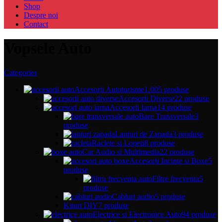
Shop
Despre noi
Contact
Vopsele Auto
Categories
Accesorii Autoturisme
1.005 produse
Accesorii Diverse
22 produse
Accesorii Iarna
14 produse
Bare Transversale
3
produse
Lanturi de Zapada
3 produse
Raclete si Lopeti
8 produse
Car Audio si Multimedia
22 produse
Accesorii Incinte si Boxe
5
produse
Filtre frecventa
5
produse
Cabluri audio
5 produse
Kituri DIY
7 produse
Electrice si Electronice Auto
94 produse