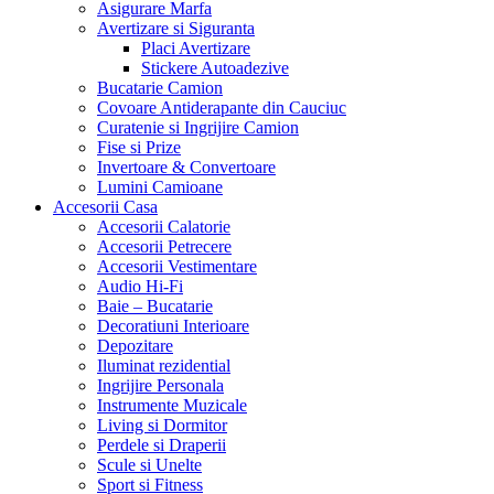
Asigurare Marfa
Avertizare si Siguranta
Placi Avertizare
Stickere Autoadezive
Bucatarie Camion
Covoare Antiderapante din Cauciuc
Curatenie si Ingrijire Camion
Fise si Prize
Invertoare & Convertoare
Lumini Camioane
Accesorii Casa
Accesorii Calatorie
Accesorii Petrecere
Accesorii Vestimentare
Audio Hi-Fi
Baie – Bucatarie
Decoratiuni Interioare
Depozitare
Iluminat rezidential
Ingrijire Personala
Instrumente Muzicale
Living si Dormitor
Perdele si Draperii
Scule si Unelte
Sport si Fitness