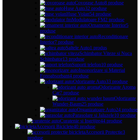
Covorase Auto
8 produse
Huse Auto
32 produse
Huse Volan
54 produse
Modulatoare FM
2 produse
Ornamente Interior
5
produse
Reconditionare
Interior
7 produse
Saltele Auto
1 produs
Schimbator Viteze si Nuca
Schimbator
13 produse
Suporti telefon
10 produse
Insonorizare si Material
Fonoabsorbant
4 produse
Odorizante Auto
33 produse
Odorizante Aroma
Car
7 produse
Odorizante
Wunder-Baum
25 produse
Organizatoare Auto
24 produse
Parasolare si Jaluzele
10 produse
Curatenie si Ingrijire
44 produse
Accesorii Biciclete
40 produse
Accesorii Protectie
3
produse