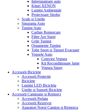
Intrerupatoare auto
Kituri XENON
Lumini Ambientale
Proiectoare Strobo
Scule si Unelte
Siguranta Auto
Tuning Auto
Carlige Remorcare
Filtre Aer Sport
Grile Tuning
Ornamente Tuning
Tobe Sport si Tipsuri Evacuare
Vopsele Auto
Corector Vopsea
Kit Reconditionare Jante
Vopsea Spray
Accesorii Biciclete
Accesorii Protectie
Biciclete
Lumini LED Bicicleta
Unelte si Suporti Biciclete
Accesorii Camioane si Remorci
Accesorii Prelata
Accesorii Rezervor
Aparatori Noroi Camion si Remorca