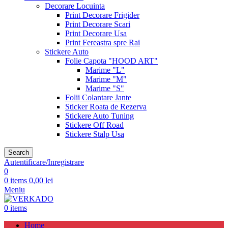
Decorare Locuinta
Print Decorare Frigider
Print Decorare Scari
Print Decorare Usa
Print Fereastra spre Rai
Stickere Auto
Folie Capota "HOOD ART"
Marime "L"
Marime "M"
Marime "S"
Folii Colantare Jante
Sticker Roata de Rezerva
Stickere Auto Tuning
Stickere Off Road
Stickere Stalp Usa
Search
Autentificare/Inregistrare
0
0
items
0,00
lei
Meniu
0
items
Home