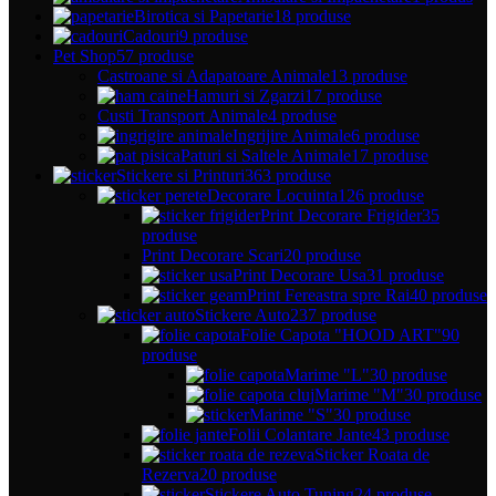
Birotica si Papetarie
18 produse
Cadouri
9 produse
Pet Shop
57 produse
Castroane si Adapatoare Animale
13 produse
Hamuri si Zgarzi
17 produse
Custi Transport Animale
4 produse
Ingrijire Animale
6 produse
Paturi si Saltele Animale
17 produse
Stickere si Printuri
363 produse
Decorare Locuinta
126 produse
Print Decorare Frigider
35
produse
Print Decorare Scari
20 produse
Print Decorare Usa
31 produse
Print Fereastra spre Rai
40 produse
Stickere Auto
237 produse
Folie Capota "HOOD ART"
90
produse
Marime "L"
30 produse
Marime "M"
30 produse
Marime "S"
30 produse
Folii Colantare Jante
43 produse
Sticker Roata de
Rezerva
20 produse
Stickere Auto Tuning
24 produse