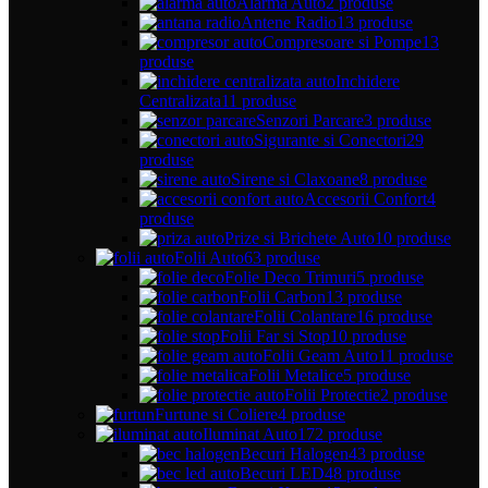
Alarma Auto
2 produse
Antene Radio
13 produse
Compresoare si Pompe
13
produse
Inchidere
Centralizata
11 produse
Senzori Parcare
3 produse
Sigurante si Conectori
29
produse
Sirene si Claxoane
8 produse
Accesorii Confort
4
produse
Prize si Brichete Auto
10 produse
Folii Auto
63 produse
Folie Deco Trimuri
5 produse
Folii Carbon
13 produse
Folii Colantare
16 produse
Folii Far si Stop
10 produse
Folii Geam Auto
11 produse
Folii Metalice
5 produse
Folii Protectie
2 produse
Furtune si Coliere
4 produse
Iluminat Auto
172 produse
Becuri Halogen
43 produse
Becuri LED
48 produse