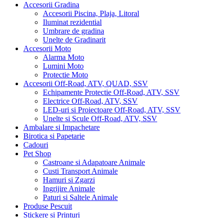
Accesorii Gradina
Accesorii Piscina, Plaja, Litoral
Iluminat rezidential
Umbrare de gradina
Unelte de Gradinarit
Accesorii Moto
Alarma Moto
Lumini Moto
Protectie Moto
Accesorii Off-Road, ATV, QUAD, SSV
Echipamente Protectie Off-Road, ATV, SSV
Electrice Off-Road, ATV, SSV
LED-uri si Proiectoare Off-Road, ATV, SSV
Unelte si Scule Off-Road, ATV, SSV
Ambalare si Impachetare
Birotica si Papetarie
Cadouri
Pet Shop
Castroane si Adapatoare Animale
Custi Transport Animale
Hamuri si Zgarzi
Ingrijire Animale
Paturi si Saltele Animale
Produse Pescuit
Stickere si Printuri