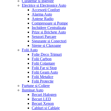
Curatenie si Ingrijire
Electrice si Electronice Auto
Accesorii Confort
Alarma Auto
Antene Radio
Compresoare si Pompe
Inchidere Centralizata
Prize si Brichete Auto
Senzori Parcare
Sigurante si Conectori
Sirene si Claxoane
Folii Auto
Folie Deco Trimuri
Folii Carbon
Folii Colantare
Folii Far si Stop
Folii Geam Auto
Folii Metalice
Folii Protectie
Furtune si Coliere
Iluminat Auto
Becuri Halogen
Becuri LED
Becuri Xenon
Cabluri si Cablaje