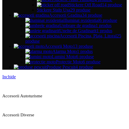
Stickere Off Road
14 produse
Stickere Stalp Usa
29 produse
Accesorii Gradina
34 produse
Iluminat rezidential
6 produse
Umbrare de gradina
1 produs
Unelte de Gradinarit
1 produs
Accesorii Piscina, Plaja, Litoral
25
produse
Accesorii Moto
13 produse
Alarma Moto
1 produs
Lumini Moto
6 produse
Protectie Moto
6 produse
Produse Pescuit
4 produse
Inchide
Accesorii Autoturisme
Accesorii Diverse