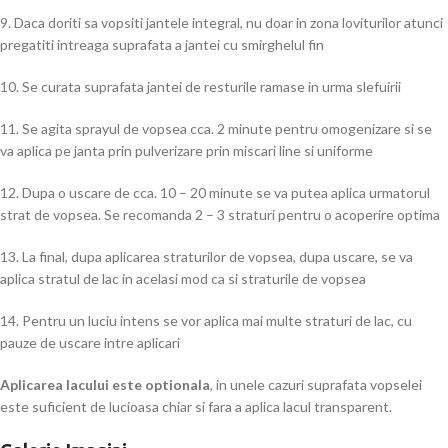
9. Daca doriti sa vopsiti jantele integral, nu doar in zona loviturilor atunci
pregatiti intreaga suprafata a jantei cu smirghelul fin
10. Se curata suprafata jantei de resturile ramase in urma slefuirii
11. Se agita sprayul de vopsea cca. 2 minute pentru omogenizare si se
va aplica pe janta prin pulverizare prin miscari line si uniforme
12. Dupa o uscare de cca. 10 – 20 minute se va putea aplica urmatorul
strat de vopsea. Se recomanda 2 – 3 straturi pentru o acoperire optima
13. La final, dupa aplicarea straturilor de vopsea, dupa uscare, se va
aplica stratul de lac in acelasi mod ca si straturile de vopsea
14. Pentru un luciu intens se vor aplica mai multe straturi de lac, cu
pauze de uscare intre aplicari
Aplicarea lacului este optionala
, in unele cazuri suprafata vopselei
este suficient de lucioasa chiar si fara a aplica lacul transparent.