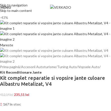
Skip to navigation
MENIU
Skip to main content
-43%
Mareste
Prima pagină
Accesorii Autoturisme
Tuning Auto
Vopsele Auto
Kit Reconditionare Jante
Kit complet reparatie si vopsire jante culoare
Albastru Metalizat, V4
235,51
lei
412,14
lei
167 în stoc