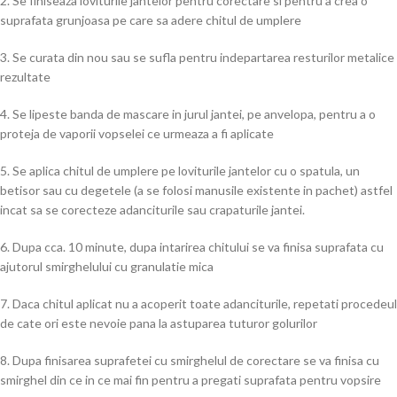
2. Se finiseaza loviturile jantelor pentru corectare si pentru a crea o
suprafata grunjoasa pe care sa adere chitul de umplere
3. Se curata din nou sau se sufla pentru indepartarea resturilor metalice
rezultate
4. Se lipeste banda de mascare in jurul jantei, pe anvelopa, pentru a o
proteja de vaporii vopselei ce urmeaza a fi aplicate
5. Se aplica chitul de umplere pe loviturile jantelor cu o spatula, un
betisor sau cu degetele (a se folosi manusile existente in pachet) astfel
incat sa se corecteze adanciturile sau crapaturile jantei.
6. Dupa cca. 10 minute, dupa intarirea chitului se va finisa suprafata cu
ajutorul smirghelului cu granulatie mica
7. Daca chitul aplicat nu a acoperit toate adanciturile, repetati procedeul
de cate ori este nevoie pana la astuparea tuturor golurilor
8. Dupa finisarea suprafetei cu smirghelul de corectare se va finisa cu
smirghel din ce in ce mai fin pentru a pregati suprafata pentru vopsire