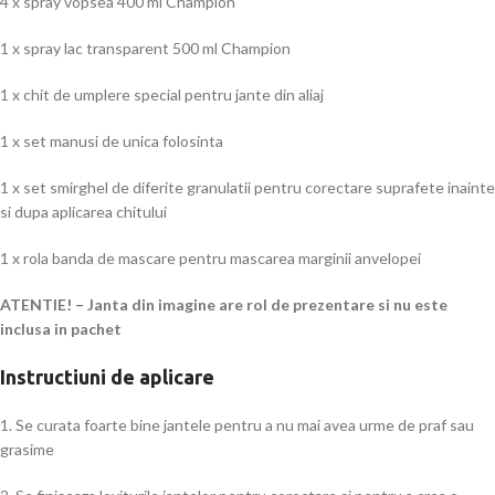
4 x spray vopsea 400 ml Champion
1 x spray lac transparent 500 ml Champion
1 x chit de umplere special pentru jante din aliaj
1 x set manusi de unica folosinta
1 x set smirghel de diferite granulatii pentru corectare suprafete inainte
si dupa aplicarea chitului
1 x rola banda de mascare pentru mascarea marginii anvelopei
ATENTIE! – Janta din imagine are rol de prezentare si nu este
inclusa in pachet
Instructiuni de aplicare
1. Se curata foarte bine jantele pentru a nu mai avea urme de praf sau
grasime