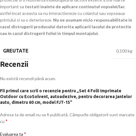
important sa
testati inainte de aplicare continutul vopselei/lac
astfel incat aceasta sa nu interactioneze cu colantul sau vopseaua
printului si sa o deterioreze.
Nu ne asumam nicio responsabilitate in
cazul distrugerii produsului datorita aplicarii lacului de protectie
sau in cazul distrugerii foliei in timpul montajului.
GREUTATE
0,100 kg
Recenzii
Nu există recenzii până acum.
Fii primul care scrii o recenzie pentru „Set 4 Folii Imprimate
Outdoor cu EcoSolvent, autoadezive, pentru decorarea jantelor
auto, dimetru 60 cm, model FJT-15”
Adresa ta de email nu va fi publicată.
Câmpurile obligatorii sunt marcate
*
cu
*
Evaluarea ta