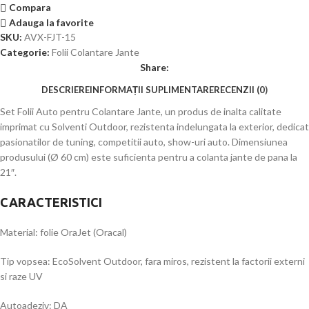
Compara
Adauga la favorite
SKU:
AVX-FJT-15
Categorie:
Folii Colantare Jante
Share:
DESCRIERE
INFORMAȚII SUPLIMENTARE
RECENZII (0)
Set Folii Auto pentru Colantare Jante, un produs de inalta calitate
imprimat cu Solventi Outdoor, rezistenta indelungata la exterior, dedicat
pasionatilor de tuning, competitii auto, show-uri auto. Dimensiunea
produsului (Ø 60 cm) este suficienta pentru a colanta jante de pana la
21″.
CARACTERISTICI
Material: folie OraJet (Oracal)
Tip vopsea: EcoSolvent Outdoor, fara miros, rezistent la factorii externi
si raze UV
Autoadeziv: DA