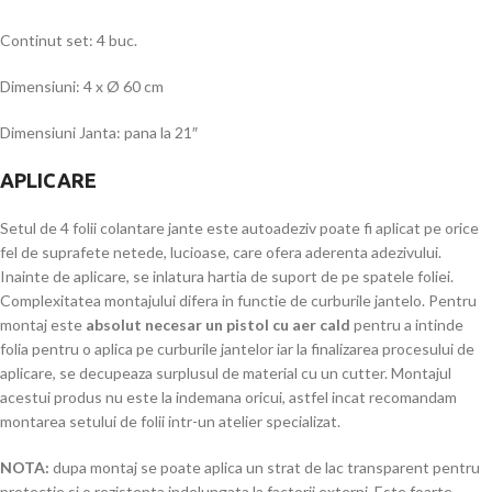
Continut set: 4 buc.
Dimensiuni: 4 x Ø 60 cm
Dimensiuni Janta: pana la 21″
APLICARE
Setul de 4 folii colantare jante este autoadeziv poate fi aplicat pe orice
fel de suprafete netede, lucioase, care ofera aderenta adezivului.
Inainte de aplicare, se inlatura hartia de suport de pe spatele foliei.
Complexitatea montajului difera in functie de curburile jantelo. Pentru
montaj este
absolut necesar un pistol cu aer cald
pentru a intinde
folia pentru o aplica pe curburile jantelor iar la finalizarea procesului de
aplicare, se decupeaza surplusul de material cu un cutter. Montajul
acestui produs nu este la indemana oricui, astfel incat recomandam
montarea setului de folii intr-un atelier specializat.
NOTA:
dupa montaj se poate aplica un strat de lac transparent pentru
protectie si o rezistenta indelungata la factorii externi. Este foarte