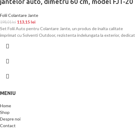
jantelor auto, dimetru 60 cm, model FJT-20
Folii Colantare Jante
113,15
lei
198,01
lei
Set Folii Auto pentru Colantare Jante, un produs de inalta calitate
imprimat cu Solventi Outdoor, rezistenta indelungata la exterior, dedicat
MENIU
Home
Shop
Despre noi
Contact