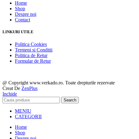
Home
Shop
Despre noi
Contact
LINKURI UTILE
Politica Cookies
Termeni si Conditii
Politica de Retur
Formular de Retur
@ Copyright www.verkado.ro. Toate drepturile rezervate
Creat De
ZenPlus
Inchide
Search
MENIU
CATEGORII
Home
Shop
Despre noi