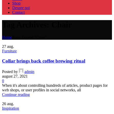
Shop
Despre noi
Contact
Tag Archives: Chair
Home
Posts Tagged "Chair"
27
aug.
Furniture
Collar brings back coffee brewing ritual
Posted by
admin
august 27, 2021
0
When it's about controlling hundreds of articles, product pages for
web shops, or user profiles in social networks, all
Continue reading
26
aug.
Inspiration