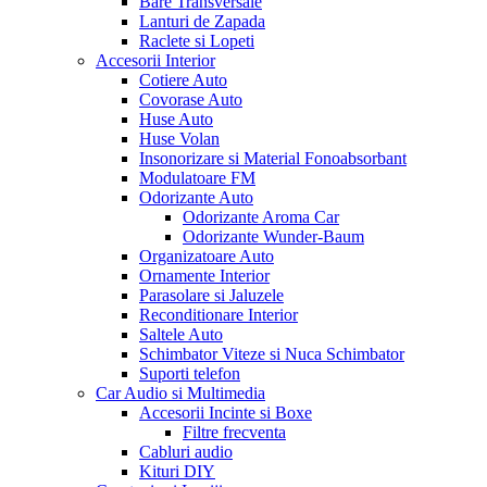
Bare Transversale
Lanturi de Zapada
Raclete si Lopeti
Accesorii Interior
Cotiere Auto
Covorase Auto
Huse Auto
Huse Volan
Insonorizare si Material Fonoabsorbant
Modulatoare FM
Odorizante Auto
Odorizante Aroma Car
Odorizante Wunder-Baum
Organizatoare Auto
Ornamente Interior
Parasolare si Jaluzele
Reconditionare Interior
Saltele Auto
Schimbator Viteze si Nuca Schimbator
Suporti telefon
Car Audio si Multimedia
Accesorii Incinte si Boxe
Filtre frecventa
Cabluri audio
Kituri DIY