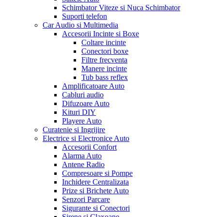
Schimbator Viteze si Nuca Schimbator
Suporti telefon
Car Audio si Multimedia
Accesorii Incinte si Boxe
Coltare incinte
Conectori boxe
Filtre frecventa
Manere incinte
Tub bass reflex
Amplificatoare Auto
Cabluri audio
Difuzoare Auto
Kituri DIY
Playere Auto
Curatenie si Ingrijire
Electrice si Electronice Auto
Accesorii Confort
Alarma Auto
Antene Radio
Compresoare si Pompe
Inchidere Centralizata
Prize si Brichete Auto
Senzori Parcare
Sigurante si Conectori
Sirene si Claxoane