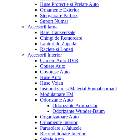
Huse Protectie si Prelate Auto
Ornamente Exterior
Stergatoare Parbriz
Suport Numar
Accesorii Iarna
Bare Transversale
Chingi de Remorcare
Lanturi de Zapada
Raclete si Lopeti
Accesorii Interior
Camere Auto DVR
Cotiere Auto
Covorase Auto
Huse Auto
Huse Volan
Insonorizare si Material Fonoabsorbant
Modulatoare FM
Odorizante Auto
Odorizante Aroma Car
Odorizante Wunder-Baum
Organizatoare Auto
Ornamente Interior
Parasolare si Jaluzele
Reconditionare Interior
Saltele Auto