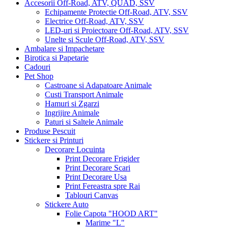
Accesorii Off-Road, ATV, QUAD, SSV
Echipamente Protectie Off-Road, ATV, SSV
Electrice Off-Road, ATV, SSV
LED-uri si Proiectoare Off-Road, ATV, SSV
Unelte si Scule Off-Road, ATV, SSV
Ambalare si Impachetare
Birotica si Papetarie
Cadouri
Pet Shop
Castroane si Adapatoare Animale
Custi Transport Animale
Hamuri si Zgarzi
Ingrijire Animale
Paturi si Saltele Animale
Produse Pescuit
Stickere si Printuri
Decorare Locuinta
Print Decorare Frigider
Print Decorare Scari
Print Decorare Usa
Print Fereastra spre Rai
Tablouri Canvas
Stickere Auto
Folie Capota "HOOD ART"
Marime "L"