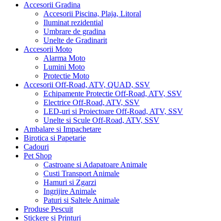
Accesorii Gradina
Accesorii Piscina, Plaja, Litoral
Iluminat rezidential
Umbrare de gradina
Unelte de Gradinarit
Accesorii Moto
Alarma Moto
Lumini Moto
Protectie Moto
Accesorii Off-Road, ATV, QUAD, SSV
Echipamente Protectie Off-Road, ATV, SSV
Electrice Off-Road, ATV, SSV
LED-uri si Proiectoare Off-Road, ATV, SSV
Unelte si Scule Off-Road, ATV, SSV
Ambalare si Impachetare
Birotica si Papetarie
Cadouri
Pet Shop
Castroane si Adapatoare Animale
Custi Transport Animale
Hamuri si Zgarzi
Ingrijire Animale
Paturi si Saltele Animale
Produse Pescuit
Stickere si Printuri