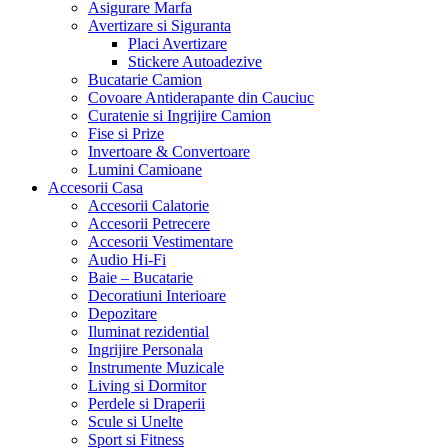
Asigurare Marfa
Avertizare si Siguranta
Placi Avertizare
Stickere Autoadezive
Bucatarie Camion
Covoare Antiderapante din Cauciuc
Curatenie si Ingrijire Camion
Fise si Prize
Invertoare & Convertoare
Lumini Camioane
Accesorii Casa
Accesorii Calatorie
Accesorii Petrecere
Accesorii Vestimentare
Audio Hi-Fi
Baie – Bucatarie
Decoratiuni Interioare
Depozitare
Iluminat rezidential
Ingrijire Personala
Instrumente Muzicale
Living si Dormitor
Perdele si Draperii
Scule si Unelte
Sport si Fitness