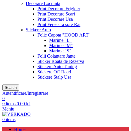
Decorare Locuinta
Print Decorare Frigider
Print Decorare Scari
Print Decorare Usa
Print Fereastra spre Rai
Stickere Auto
Folie Capota "HOOD ART"
Marime "L"
Marime "M"
Marime "S"
Folii Colantare Jante
Sticker Roata de Rezerva
Stickere Auto Tuning
Stickere Off Road
Stickere Stalp Usa
Search
Autentificare/Inregistrare
0
0
items
0,00
lei
Meniu
0
items
Home