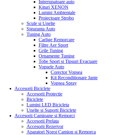
Intrerupatoare auto
Kituri XENON
Lumini Ambientale
Proiectoare Strobo
Scule si Unelte
Siguranta Auto
Tuning Auto
Carlige Remorcare
Filtre Aer Sport
Grile Tuning
Ornamente Tuning
Tobe Sport si Tipsuri Evacuare
Vopsele Auto
Corector Vopsea
Kit Reconditionare Jante
Vopsea Spray
Accesorii Biciclete
Accesorii Protectie
Biciclete
Lumini LED Bicicleta
Unelte si Suporti Biciclete
Accesorii Camioane si Remorci
Accesorii Prelata
Accesorii Rezervor
Aparatori Noroi Camion si Remorca