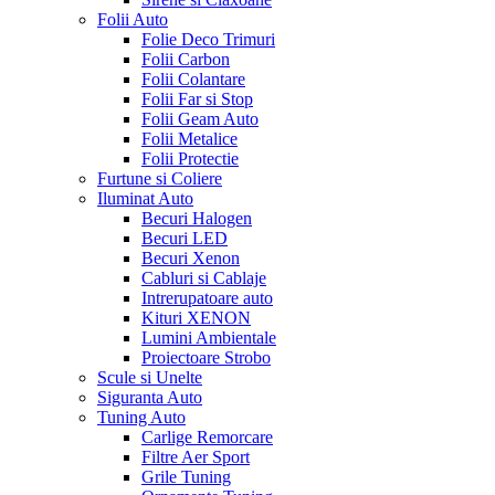
Folii Auto
Folie Deco Trimuri
Folii Carbon
Folii Colantare
Folii Far si Stop
Folii Geam Auto
Folii Metalice
Folii Protectie
Furtune si Coliere
Iluminat Auto
Becuri Halogen
Becuri LED
Becuri Xenon
Cabluri si Cablaje
Intrerupatoare auto
Kituri XENON
Lumini Ambientale
Proiectoare Strobo
Scule si Unelte
Siguranta Auto
Tuning Auto
Carlige Remorcare
Filtre Aer Sport
Grile Tuning