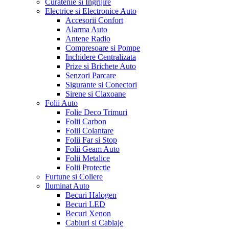
Curatenie si Ingrijire
Electrice si Electronice Auto
Accesorii Confort
Alarma Auto
Antene Radio
Compresoare si Pompe
Inchidere Centralizata
Prize si Brichete Auto
Senzori Parcare
Sigurante si Conectori
Sirene si Claxoane
Folii Auto
Folie Deco Trimuri
Folii Carbon
Folii Colantare
Folii Far si Stop
Folii Geam Auto
Folii Metalice
Folii Protectie
Furtune si Coliere
Iluminat Auto
Becuri Halogen
Becuri LED
Becuri Xenon
Cabluri si Cablaje