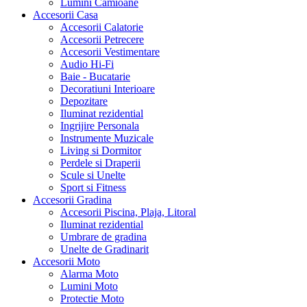
Lumini Camioane
Accesorii Casa
Accesorii Calatorie
Accesorii Petrecere
Accesorii Vestimentare
Audio Hi-Fi
Baie - Bucatarie
Decoratiuni Interioare
Depozitare
Iluminat rezidential
Ingrijire Personala
Instrumente Muzicale
Living si Dormitor
Perdele si Draperii
Scule si Unelte
Sport si Fitness
Accesorii Gradina
Accesorii Piscina, Plaja, Litoral
Iluminat rezidential
Umbrare de gradina
Unelte de Gradinarit
Accesorii Moto
Alarma Moto
Lumini Moto
Protectie Moto