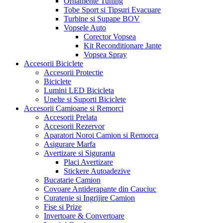
Ornamente Tuning
Tobe Sport si Tipsuri Evacuare
Turbine si Supape BOV
Vopsele Auto
Corector Vopsea
Kit Reconditionare Jante
Vopsea Spray
Accesorii Biciclete
Accesorii Protectie
Biciclete
Lumini LED Bicicleta
Unelte si Suporti Biciclete
Accesorii Camioane si Remorci
Accesorii Prelata
Accesorii Rezervor
Aparatori Noroi Camion si Remorca
Asigurare Marfa
Avertizare si Siguranta
Placi Avertizare
Stickere Autoadezive
Bucatarie Camion
Covoare Antiderapante din Cauciuc
Curatenie si Ingrijire Camion
Fise si Prize
Invertoare & Convertoare