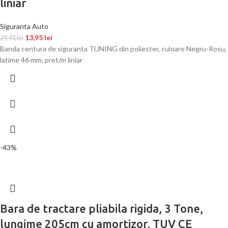
liniar
Siguranta Auto
13,95
lei
24,41
lei
Banda centura de siguranta TUNING din poliester, culoare Negru-Rosu,
latime 46 mm, pret/m liniar
-43%
Bara de tractare pliabila rigida, 3 Tone,
lungime 205cm cu amortizor, TUV CE