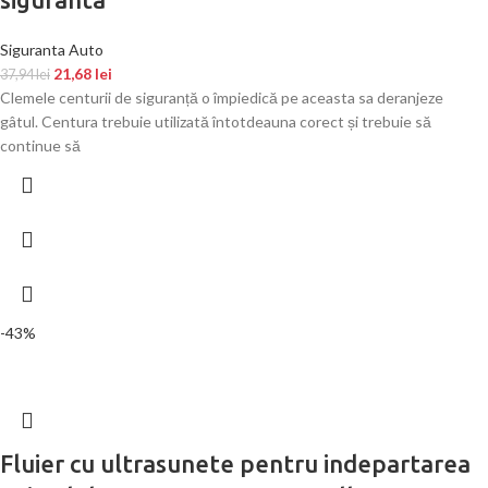
Siguranta Auto
21,68
lei
37,94
lei
Clemele centurii de siguranță o împiedică pe aceasta sa deranjeze
gâtul. Centura trebuie utilizată întotdeauna corect și trebuie să
continue să
-43%
Fluier cu ultrasunete pentru indepartarea