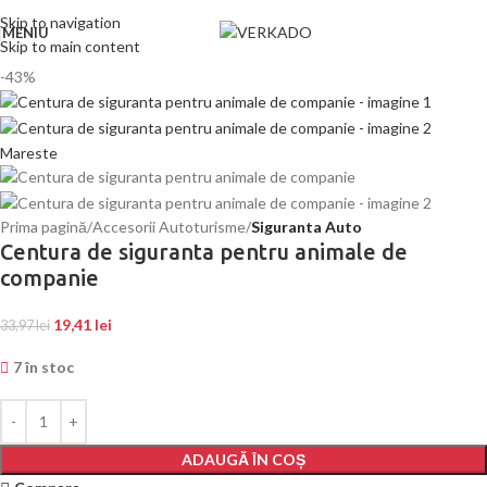
Skip to navigation
MENIU
Skip to main content
-43%
Mareste
Prima pagină
Accesorii Autoturisme
Siguranta Auto
Centura de siguranta pentru animale de
companie
19,41
lei
33,97
lei
7 în stoc
ADAUGĂ ÎN COȘ