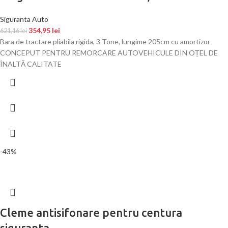
Siguranta Auto
354,95
lei
621,16
lei
Bara de tractare pliabila rigida, 3 Tone, lungime 205cm cu amortizor
CONCEPUT PENTRU REMORCARE AUTOVEHICULE DIN OȚEL DE
ÎNALTĂ CALITATE
-43%
Cleme antisifonare pentru centura
siguranta