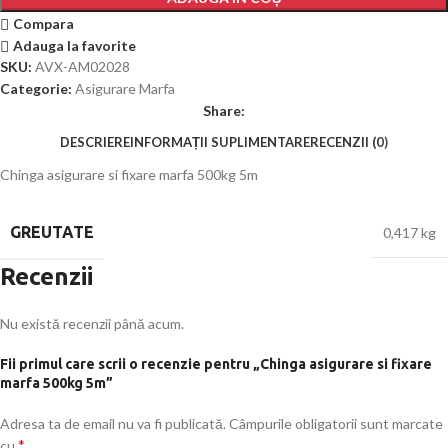
Compara
Adauga la favorite
SKU:
AVX-AM02028
Categorie:
Asigurare Marfa
Share:
DESCRIERE
INFORMAȚII SUPLIMENTARE
RECENZII (0)
Chinga asigurare si fixare marfa 500kg 5m
GREUTATE
0,417 kg
Recenzii
Nu există recenzii până acum.
Fii primul care scrii o recenzie pentru „Chinga asigurare si fixare
marfa 500kg 5m”
Adresa ta de email nu va fi publicată.
Câmpurile obligatorii sunt marcate
*
cu