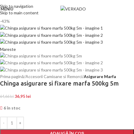
Skip to navigation
MENIU
Skip to main content
-43%
Mareste
Prima pagină
Accesorii Camioane si Remorci
Asigurare Marfa
Chinga asigurare si fixare marfa 500kg 5m
36,95
lei
64,66
lei
6 în stoc
ADAUGĂ ÎN COȘ