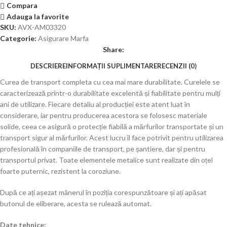
Compara
Adauga la favorite
SKU:
AVX-AM03320
Categorie:
Asigurare Marfa
Share:
DESCRIERE
INFORMAȚII SUPLIMENTARE
RECENZII (0)
Curea de transport completa cu cea mai mare durabilitate. Curelele se
caracterizează printr-o durabilitate excelentă și fiabilitate pentru mulți
ani de utilizare. Fiecare detaliu al producției este atent luat în
considerare, iar pentru producerea acestora se folosesc materiale
solide, ceea ce asigură o protecție fiabilă a mărfurilor transportate și un
transport sigur al mărfurilor. Acest lucru îl face potrivit pentru utilizarea
profesională în companiile de transport, pe șantiere, dar și pentru
transportul privat. Toate elementele metalice sunt realizate din oțel
foarte puternic, rezistent la coroziune.
După ce ați așezat mânerul în poziția corespunzătoare și ați apăsat
butonul de eliberare, acesta se rulează automat.
Date tehnice: