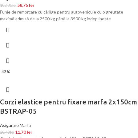
58,75
lei
102,81
lei
Funie de remorcare cu cârlige pentru autovehicule cu o greutate
maximă admisă de la 2500 kg până la 3500 kg.îndeplinește
-43%
Corzi elastice pentru fixare marfa 2x150cm
BSTRAP-05
Asigurare Marfa
11,70
lei
20,48
lei