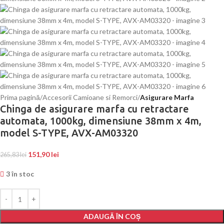
Prima pagină
Accesorii Camioane si Remorci
Asigurare Marfa
Chinga de asigurare marfa cu retractare
automata, 1000kg, dimensiune 38mm x 4m,
model S-TYPE, AVX-AM03320
151,90
lei
265,83
lei
3 în stoc
ADAUGĂ ÎN COȘ