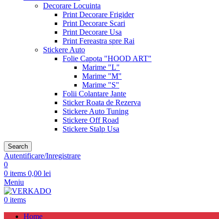
Decorare Locuinta
Print Decorare Frigider
Print Decorare Scari
Print Decorare Usa
Print Fereastra spre Rai
Stickere Auto
Folie Capota "HOOD ART"
Marime "L"
Marime "M"
Marime "S"
Folii Colantare Jante
Sticker Roata de Rezerva
Stickere Auto Tuning
Stickere Off Road
Stickere Stalp Usa
Search
Autentificare/Inregistrare
0
0
items
0,00
lei
Meniu
0
items
Home