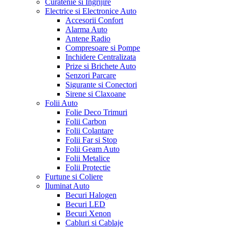
Curatenie si Ingrijire
Electrice si Electronice Auto
Accesorii Confort
Alarma Auto
Antene Radio
Compresoare si Pompe
Inchidere Centralizata
Prize si Brichete Auto
Senzori Parcare
Sigurante si Conectori
Sirene si Claxoane
Folii Auto
Folie Deco Trimuri
Folii Carbon
Folii Colantare
Folii Far si Stop
Folii Geam Auto
Folii Metalice
Folii Protectie
Furtune si Coliere
Iluminat Auto
Becuri Halogen
Becuri LED
Becuri Xenon
Cabluri si Cablaje