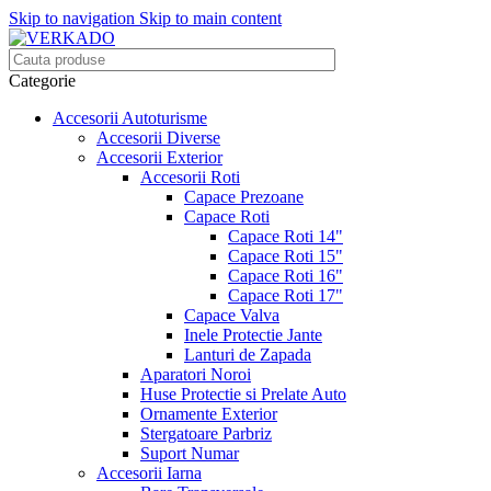
Skip to navigation
Skip to main content
Categorie
Accesorii Autoturisme
Accesorii Diverse
Accesorii Exterior
Accesorii Roti
Capace Prezoane
Capace Roti
Capace Roti 14"
Capace Roti 15"
Capace Roti 16"
Capace Roti 17"
Capace Valva
Inele Protectie Jante
Lanturi de Zapada
Aparatori Noroi
Huse Protectie si Prelate Auto
Ornamente Exterior
Stergatoare Parbriz
Suport Numar
Accesorii Iarna