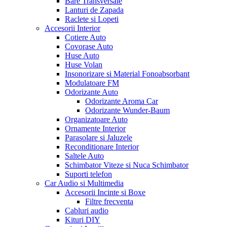
Bare Transversale
Lanturi de Zapada
Raclete si Lopeti
Accesorii Interior
Cotiere Auto
Covorase Auto
Huse Auto
Huse Volan
Insonorizare si Material Fonoabsorbant
Modulatoare FM
Odorizante Auto
Odorizante Aroma Car
Odorizante Wunder-Baum
Organizatoare Auto
Ornamente Interior
Parasolare si Jaluzele
Reconditionare Interior
Saltele Auto
Schimbator Viteze si Nuca Schimbator
Suporti telefon
Car Audio si Multimedia
Accesorii Incinte si Boxe
Filtre frecventa
Cabluri audio
Kituri DIY