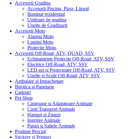
Accesorii Gradina
Accesorii Piscina, Plaja, Litoral
Iluminat rezidential
Umbrare de gradina
Unelte de Gradinarit
Accesorii Moto
Alarma Moto
Lumini Moto
Protectie Moto
Accesorii Off-Road, ATV, QUAD, SSV
Echipamente Protectie Off-Road, ATV, SSV
Electrice Off-Road, ATV, SSV
LED-uri si Proiectoare Off-Road, ATV, SSV
Unelte si Scule Off-Road, ATV, SSV
Ambalare si Impachetare
Birotica si Papetarie
Cadouri
Pet Shop
Castroane si Adapatoare Animale
Custi Transport Animale
Hamuri si Zgarzi
Ingrijire Animale
Paturi si Saltele Animale
Produse Pescuit
Stickere si Printuri