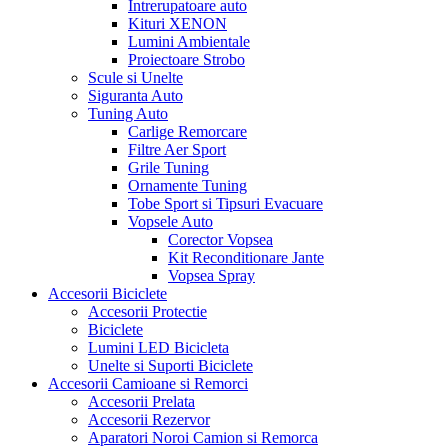
Intrerupatoare auto
Kituri XENON
Lumini Ambientale
Proiectoare Strobo
Scule si Unelte
Siguranta Auto
Tuning Auto
Carlige Remorcare
Filtre Aer Sport
Grile Tuning
Ornamente Tuning
Tobe Sport si Tipsuri Evacuare
Vopsele Auto
Corector Vopsea
Kit Reconditionare Jante
Vopsea Spray
Accesorii Biciclete
Accesorii Protectie
Biciclete
Lumini LED Bicicleta
Unelte si Suporti Biciclete
Accesorii Camioane si Remorci
Accesorii Prelata
Accesorii Rezervor
Aparatori Noroi Camion si Remorca