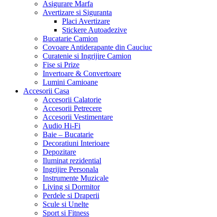
Asigurare Marfa
Avertizare si Siguranta
Placi Avertizare
Stickere Autoadezive
Bucatarie Camion
Covoare Antiderapante din Cauciuc
Curatenie si Ingrijire Camion
Fise si Prize
Invertoare & Convertoare
Lumini Camioane
Accesorii Casa
Accesorii Calatorie
Accesorii Petrecere
Accesorii Vestimentare
Audio Hi-Fi
Baie – Bucatarie
Decoratiuni Interioare
Depozitare
Iluminat rezidential
Ingrijire Personala
Instrumente Muzicale
Living si Dormitor
Perdele si Draperii
Scule si Unelte
Sport si Fitness