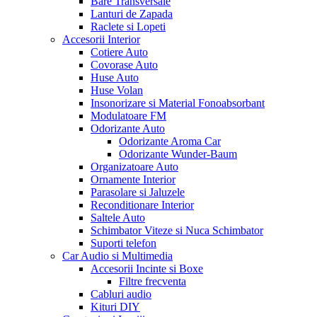
Bare Transversale
Lanturi de Zapada
Raclete si Lopeti
Accesorii Interior
Cotiere Auto
Covorase Auto
Huse Auto
Huse Volan
Insonorizare si Material Fonoabsorbant
Modulatoare FM
Odorizante Auto
Odorizante Aroma Car
Odorizante Wunder-Baum
Organizatoare Auto
Ornamente Interior
Parasolare si Jaluzele
Reconditionare Interior
Saltele Auto
Schimbator Viteze si Nuca Schimbator
Suporti telefon
Car Audio si Multimedia
Accesorii Incinte si Boxe
Filtre frecventa
Cabluri audio
Kituri DIY