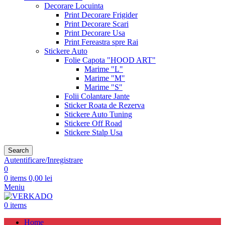
Decorare Locuinta
Print Decorare Frigider
Print Decorare Scari
Print Decorare Usa
Print Fereastra spre Rai
Stickere Auto
Folie Capota "HOOD ART"
Marime "L"
Marime "M"
Marime "S"
Folii Colantare Jante
Sticker Roata de Rezerva
Stickere Auto Tuning
Stickere Off Road
Stickere Stalp Usa
Search
Autentificare/Inregistrare
0
0
items
0,00
lei
Meniu
0
items
Home