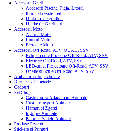
Accesorii Gradina
Accesorii Piscina, Plaja, Litoral
Iluminat rezidential
Umbrare de gradina
Unelte de Gradinarit
Accesorii Moto
Alarma Moto
Lumini Moto
Protectie Moto
Accesorii Off-Road, ATV, QUAD, SSV
Echipamente Protectie Off-Road, ATV, SSV
Electrice Off-Road, ATV, SSV
LED-uri si Proiectoare Off-Road, ATV, SSV
Unelte si Scule Off-Road, ATV, SSV
Ambalare si Impachetare
Birotica si Papetarie
Cadouri
Pet Shop
Castroane si Adapatoare Animale
Custi Transport Animale
Hamuri si Zgarzi
Ingrijire Animale
Paturi si Saltele Animale
Produse Pescuit
Stickere si Printuri