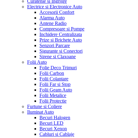
Curatenie si Ingrijire
Electrice si Electronice Auto
Accesorii Confort
Alarma Auto
Antene Radio
Compresoare si Pompe
Inchidere Centralizata
Prize si Brichete Auto
Senzori Parcare
Sigurante si Conectori
Sirene si Claxoane
Folii Auto
Folie Deco Trimuri
Folii Carbon
Folii Colantare
Folii Far si Stop
Folii Geam Auto
Folii Metalice
Folii Protectie
Furtune si Coliere
Iluminat Auto
Becuri Halogen
Becuri LED
Becuri Xenon
Cabluri si Cablaje