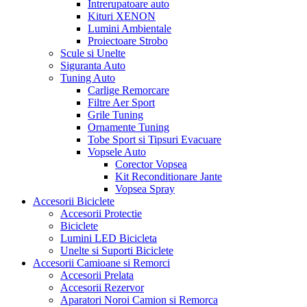
Intrerupatoare auto
Kituri XENON
Lumini Ambientale
Proiectoare Strobo
Scule si Unelte
Siguranta Auto
Tuning Auto
Carlige Remorcare
Filtre Aer Sport
Grile Tuning
Ornamente Tuning
Tobe Sport si Tipsuri Evacuare
Vopsele Auto
Corector Vopsea
Kit Reconditionare Jante
Vopsea Spray
Accesorii Biciclete
Accesorii Protectie
Biciclete
Lumini LED Bicicleta
Unelte si Suporti Biciclete
Accesorii Camioane si Remorci
Accesorii Prelata
Accesorii Rezervor
Aparatori Noroi Camion si Remorca