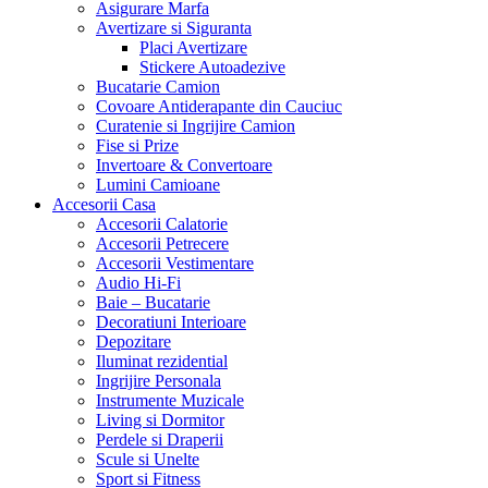
Asigurare Marfa
Avertizare si Siguranta
Placi Avertizare
Stickere Autoadezive
Bucatarie Camion
Covoare Antiderapante din Cauciuc
Curatenie si Ingrijire Camion
Fise si Prize
Invertoare & Convertoare
Lumini Camioane
Accesorii Casa
Accesorii Calatorie
Accesorii Petrecere
Accesorii Vestimentare
Audio Hi-Fi
Baie – Bucatarie
Decoratiuni Interioare
Depozitare
Iluminat rezidential
Ingrijire Personala
Instrumente Muzicale
Living si Dormitor
Perdele si Draperii
Scule si Unelte
Sport si Fitness