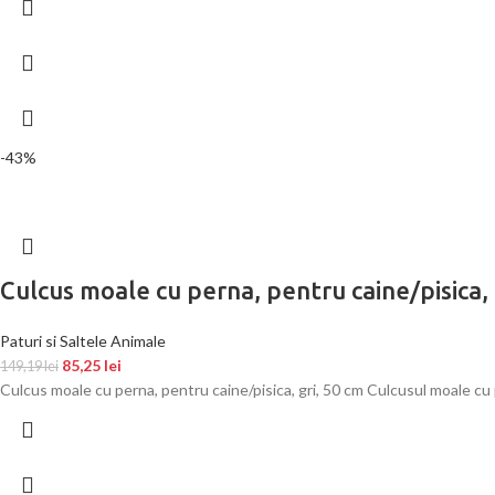
-43%
Culcus moale cu perna, pentru caine/pisica,
Paturi si Saltele Animale
85,25
lei
149,19
lei
Culcus moale cu perna, pentru caine/pisica, gri, 50 cm Culcusul moale cu 