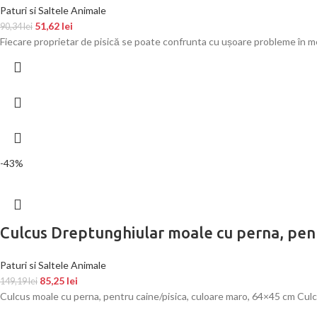
Paturi si Saltele Animale
51,62
lei
90,34
lei
Fiecare proprietar de pisică se poate confrunta cu ușoare probleme în men
-43%
Culcus Dreptunghiular moale cu perna, pen
Paturi si Saltele Animale
85,25
lei
149,19
lei
Culcus moale cu perna, pentru caine/pisica, culoare maro, 64×45 cm Culc