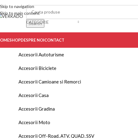
Skip to navigation
Skip to main content
CATEGORIE
Search
OME
SHOP
DESPRE NOI
CONTACT
Accesorii Autoturisme
Accesorii Biciclete
Accesorii Camioane si Remorci
Accesorii Casa
Accesorii Gradina
Accesorii Moto
Accesorii Off-Road, ATV, QUAD, SSV