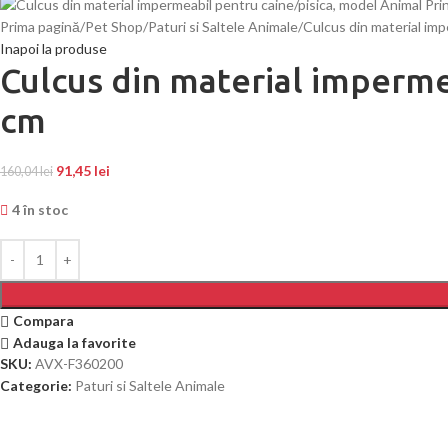
Prima pagină
Pet Shop
Paturi si Saltele Animale
Culcus din material imp
Inapoi la produse
Culcus din material imperme
cm
91,45
lei
160,04
lei
4 în stoc
Compara
Adauga la favorite
SKU:
AVX-F360200
Categorie:
Paturi si Saltele Animale