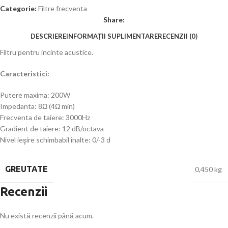
Categorie:
Filtre frecventa
Share:
DESCRIERE
INFORMAȚII SUPLIMENTARE
RECENZII (0)
Filtru pentru incinte acustice.
Caracteristici:
Putere maxima: 200W
Impedanta: 8Ω (4Ω min)
Frecventa de taiere: 3000Hz
Gradient de taiere: 12 dB/octava
Nivel ieşire schimbabil înalte: 0/-3 d
GREUTATE
0,450 kg
Recenzii
Nu există recenzii până acum.