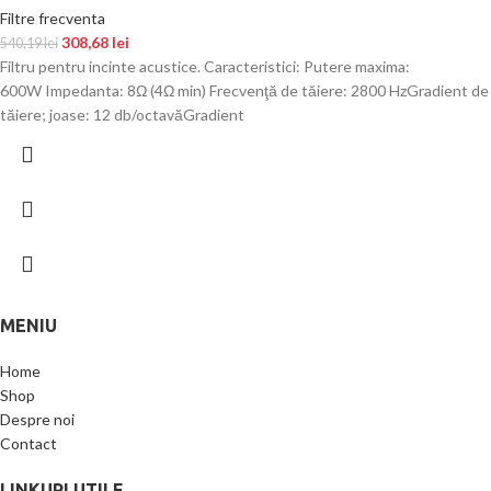
Filtre frecventa
308,68
lei
540,19
lei
Filtru pentru incinte acustice. Caracteristici: Putere maxima:
600W Impedanta: 8Ω (4Ω min) Frecvenţă de tăiere: 2800 HzGradient de
tăiere; joase: 12 db/octavăGradient
MENIU
Home
Shop
Despre noi
Contact
LINKURI UTILE