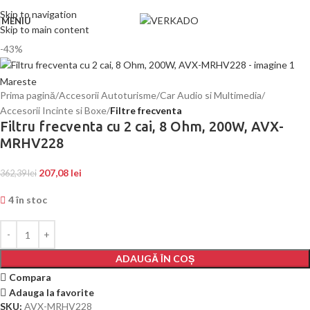
Skip to navigation
MENIU
Skip to main content
-43%
Mareste
Prima pagină
Accesorii Autoturisme
Car Audio si Multimedia
Accesorii Incinte si Boxe
Filtre frecventa
Filtru frecventa cu 2 cai, 8 Ohm, 200W, AVX-
MRHV228
207,08
lei
362,39
lei
4 în stoc
ADAUGĂ ÎN COȘ
Compara
Adauga la favorite
SKU:
AVX-MRHV228