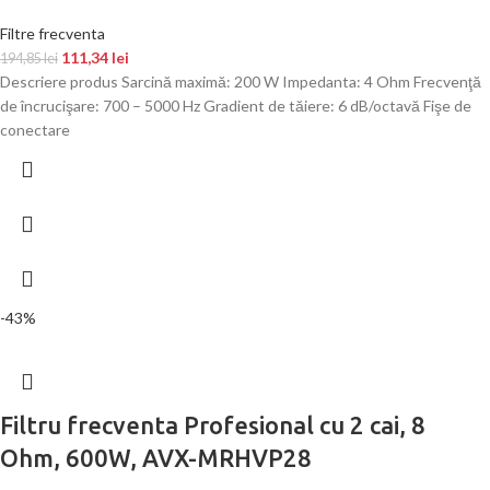
Filtre frecventa
111,34
lei
194,85
lei
Descriere produs Sarcină maximă: 200 W Impedanta: 4 Ohm Frecvenţă
de încrucişare: 700 – 5000 Hz Gradient de tăiere: 6 dB/octavă Fişe de
conectare
-43%
Filtru frecventa Profesional cu 2 cai, 8
Ohm, 600W, AVX-MRHVP28