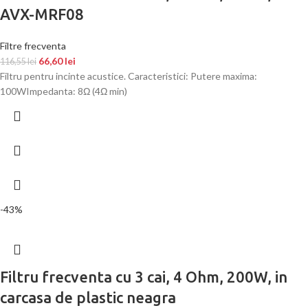
AVX-MRF08
Filtre frecventa
66,60
lei
116,55
lei
Filtru pentru incinte acustice. Caracteristici: Putere maxima:
100WImpedanta: 8Ω (4Ω min)
-43%
Filtru frecventa cu 3 cai, 4 Ohm, 200W, in
carcasa de plastic neagra