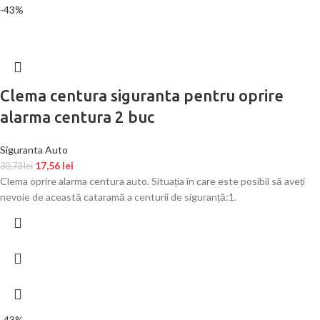
-43%
Clema centura siguranta pentru oprire
alarma centura 2 buc
Siguranta Auto
17,56
lei
30,73
lei
Clema oprire alarma centura auto. Situația în care este posibil să aveți
nevoie de această cataramă a centurii de siguranță:1.
-43%