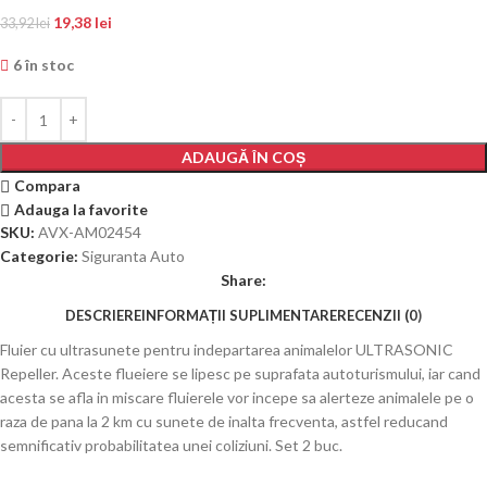
19,38
lei
33,92
lei
6 în stoc
ADAUGĂ ÎN COȘ
Compara
Adauga la favorite
SKU:
AVX-AM02454
Categorie:
Siguranta Auto
Share:
DESCRIERE
INFORMAȚII SUPLIMENTARE
RECENZII (0)
Fluier cu ultrasunete pentru indepartarea animalelor ULTRASONIC
Repeller. Aceste flueiere se lipesc pe suprafata autoturismului, iar cand
acesta se afla in miscare fluierele vor incepe sa alerteze animalele pe o
raza de pana la 2 km cu sunete de inalta frecventa, astfel reducand
semnificativ probabilitatea unei coliziuni. Set 2 buc.