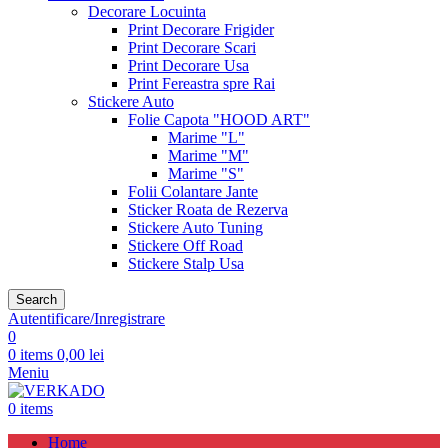
Decorare Locuinta
Print Decorare Frigider
Print Decorare Scari
Print Decorare Usa
Print Fereastra spre Rai
Stickere Auto
Folie Capota "HOOD ART"
Marime "L"
Marime "M"
Marime "S"
Folii Colantare Jante
Sticker Roata de Rezerva
Stickere Auto Tuning
Stickere Off Road
Stickere Stalp Usa
Search
Autentificare/Inregistrare
0
0
items
0,00
lei
Meniu
0
items
Home