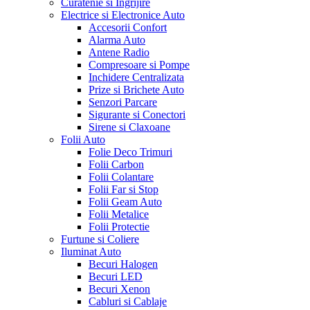
Curatenie si Ingrijire
Electrice si Electronice Auto
Accesorii Confort
Alarma Auto
Antene Radio
Compresoare si Pompe
Inchidere Centralizata
Prize si Brichete Auto
Senzori Parcare
Sigurante si Conectori
Sirene si Claxoane
Folii Auto
Folie Deco Trimuri
Folii Carbon
Folii Colantare
Folii Far si Stop
Folii Geam Auto
Folii Metalice
Folii Protectie
Furtune si Coliere
Iluminat Auto
Becuri Halogen
Becuri LED
Becuri Xenon
Cabluri si Cablaje