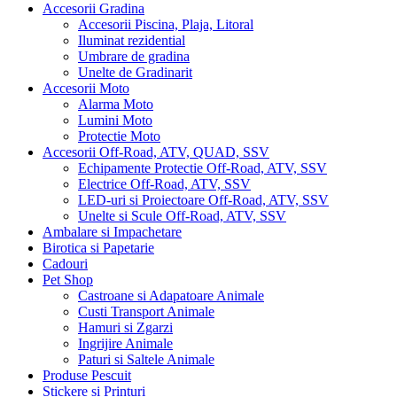
Accesorii Gradina
Accesorii Piscina, Plaja, Litoral
Iluminat rezidential
Umbrare de gradina
Unelte de Gradinarit
Accesorii Moto
Alarma Moto
Lumini Moto
Protectie Moto
Accesorii Off-Road, ATV, QUAD, SSV
Echipamente Protectie Off-Road, ATV, SSV
Electrice Off-Road, ATV, SSV
LED-uri si Proiectoare Off-Road, ATV, SSV
Unelte si Scule Off-Road, ATV, SSV
Ambalare si Impachetare
Birotica si Papetarie
Cadouri
Pet Shop
Castroane si Adapatoare Animale
Custi Transport Animale
Hamuri si Zgarzi
Ingrijire Animale
Paturi si Saltele Animale
Produse Pescuit
Stickere si Printuri