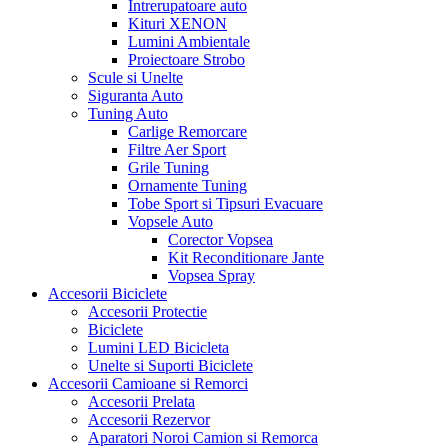
Intrerupatoare auto
Kituri XENON
Lumini Ambientale
Proiectoare Strobo
Scule si Unelte
Siguranta Auto
Tuning Auto
Carlige Remorcare
Filtre Aer Sport
Grile Tuning
Ornamente Tuning
Tobe Sport si Tipsuri Evacuare
Vopsele Auto
Corector Vopsea
Kit Reconditionare Jante
Vopsea Spray
Accesorii Biciclete
Accesorii Protectie
Biciclete
Lumini LED Bicicleta
Unelte si Suporti Biciclete
Accesorii Camioane si Remorci
Accesorii Prelata
Accesorii Rezervor
Aparatori Noroi Camion si Remorca