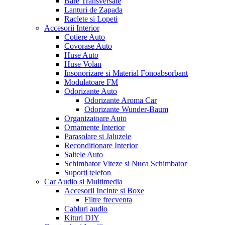
Bare Transversale
Lanturi de Zapada
Raclete si Lopeti
Accesorii Interior
Cotiere Auto
Covorase Auto
Huse Auto
Huse Volan
Insonorizare si Material Fonoabsorbant
Modulatoare FM
Odorizante Auto
Odorizante Aroma Car
Odorizante Wunder-Baum
Organizatoare Auto
Ornamente Interior
Parasolare si Jaluzele
Reconditionare Interior
Saltele Auto
Schimbator Viteze si Nuca Schimbator
Suporti telefon
Car Audio si Multimedia
Accesorii Incinte si Boxe
Filtre frecventa
Cabluri audio
Kituri DIY