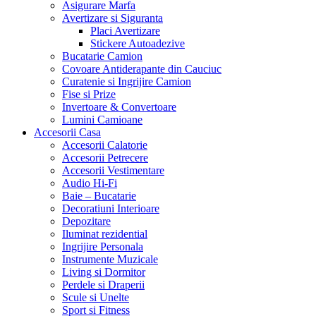
Asigurare Marfa
Avertizare si Siguranta
Placi Avertizare
Stickere Autoadezive
Bucatarie Camion
Covoare Antiderapante din Cauciuc
Curatenie si Ingrijire Camion
Fise si Prize
Invertoare & Convertoare
Lumini Camioane
Accesorii Casa
Accesorii Calatorie
Accesorii Petrecere
Accesorii Vestimentare
Audio Hi-Fi
Baie – Bucatarie
Decoratiuni Interioare
Depozitare
Iluminat rezidential
Ingrijire Personala
Instrumente Muzicale
Living si Dormitor
Perdele si Draperii
Scule si Unelte
Sport si Fitness