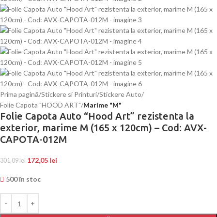
Prima pagină
Stickere si Printuri
Stickere Auto
Folie Capota "HOOD ART"
Marime "M"
Folie Capota Auto “Hood Art” rezistenta la
exterior, marime M (165 x 120cm) – Cod: AVX-
CAPOTA-012M
172,05
lei
301,09
lei
500 în stoc