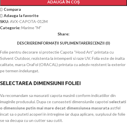
ADAUGĂ ÎN COȘ
Compara
Adauga la favorite
SKU:
AVX-CAPOTA-012M
Categorie:
Marime "M"
Share:
DESCRIERE
INFORMAȚII SUPLIMENTARE
RECENZII (0)
Folie pentru decorare si protectie Capota “Hood Art” printata cu
Solvent Outdoor, rezistenta la intemperii si raze UV. Folia este de inalta
calitate, marca OraFol (ORACAL) printata cu adeziv rezistent la exterior
pe termen indelungat.
SELECTAREA DIMENSIUNII FOLIEI
Va recomandam sa masurati capota masinii conform indicatiilor din
imaginile produsului. Dupa ce cunoasteti dimensiunile capotei
selectati
o dimensiune putin mai mare decat dimensiunea masurata
astfel
incat sa o puteti acoperi in intregime iar dupa aplicare, surplusul de folie
se va decupa cu un cutter sau cutit.