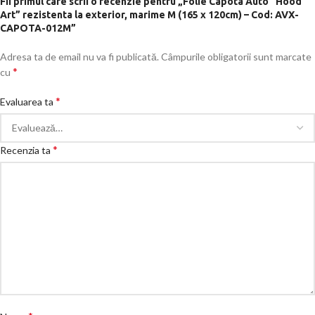
Fii primul care scrii o recenzie pentru „Folie Capota Auto “Hood
Art” rezistenta la exterior, marime M (165 x 120cm) – Cod: AVX-
CAPOTA-012M”
Adresa ta de email nu va fi publicată.
Câmpurile obligatorii sunt marcate
*
cu
*
Evaluarea ta
*
Recenzia ta