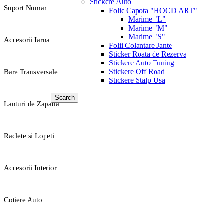
Stickere Auto
Suport Numar
Folie Capota "HOOD ART"
Marime "L"
Marime "M"
Marime "S"
Accesorii Iarna
Folii Colantare Jante
Sticker Roata de Rezerva
Stickere Auto Tuning
Stickere Off Road
Bare Transversale
Stickere Stalp Usa
Search
Lanturi de Zapada
Raclete si Lopeti
Accesorii Interior
Cotiere Auto