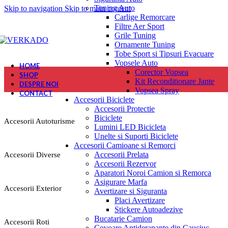
Tuning Auto
Skip to navigation
Skip to main content
Carlige Remorcare
Filtre Aer Sport
Grile Tuning
Ornamente Tuning
Tobe Sport si Tipsuri Evacuare
Vopsele Auto
HOME
Corector Vopsea
SHOP
Kit Reconditionare Jante
DESPRE NOI
Vopsea Spray
CONTACT
Accesorii Biciclete
Accesorii Protectie
Biciclete
Accesorii Autoturisme
Lumini LED Bicicleta
Unelte si Suporti Biciclete
Accesorii Camioane si Remorci
Accesorii Prelata
Accesorii Diverse
Accesorii Rezervor
Aparatori Noroi Camion si Remorca
Asigurare Marfa
Accesorii Exterior
Avertizare si Siguranta
Placi Avertizare
Stickere Autoadezive
Bucatarie Camion
Accesorii Roti
Covoare Antiderapante din Cauciuc