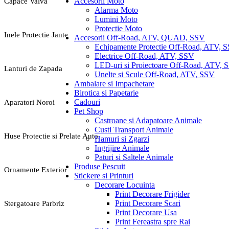
Accesorii Moto
Capace Valva
Alarma Moto
Lumini Moto
Protectie Moto
Inele Protectie Jante
Accesorii Off-Road, ATV, QUAD, SSV
Echipamente Protectie Off-Road, ATV, 
Electrice Off-Road, ATV, SSV
LED-uri si Proiectoare Off-Road, ATV, 
Lanturi de Zapada
Unelte si Scule Off-Road, ATV, SSV
Ambalare si Impachetare
Birotica si Papetarie
Cadouri
Aparatori Noroi
Pet Shop
Castroane si Adapatoare Animale
Custi Transport Animale
Huse Protectie si Prelate Auto
Hamuri si Zgarzi
Ingrijire Animale
Paturi si Saltele Animale
Produse Pescuit
Ornamente Exterior
Stickere si Printuri
Decorare Locuinta
Print Decorare Frigider
Print Decorare Scari
Stergatoare Parbriz
Print Decorare Usa
Print Fereastra spre Rai