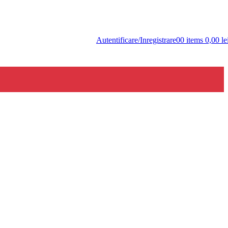
Autentificare/Inregistrare
0
0
items
0,00
le