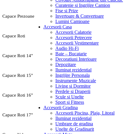
Curatenie si Ingrijire Camion
Fise si Prize
Invertoare & Convertoare
Capace Prezoane
Lumini Camioane
Accesorii Casa
Accesorii Calatorie
Capace Roti
Accesorii Petrecere
Accesorii Vestimentare
Audio Hi-Fi
Baie – Bucatarie
Capace Roti 14"
Decoratiuni Interioare
Depozitare
Iluminat rezidential
Ingrijire Personala
Capace Roti 15"
Instrumente Muzicale
Living si Dormitor
Perdele si Draperii
Capace Roti 16"
Scule si Unelte
Sport si Fitness
Accesorii Gradina
Accesorii Piscina, Plaja, Litoral
Capace Roti 17"
Iluminat rezidential
Umbrare de gradina
Unelte de Gradinarit