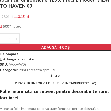
TO HAVEN 09
113,15
lei
198,01
lei
500 în stoc
ADAUGĂ ÎN COȘ
Compara
Adauga la favorite
SKU:
AVX-AW09
Categorie:
Print Fereastra spre Rai
Share:
DESCRIERE
INFORMAȚII SUPLIMENTARE
RECENZII (0)
Folie imprimata cu solvent pentru decorat interiorul
locuintei.
Aceasta folie imprimata color va transforma un perete obisnuit al