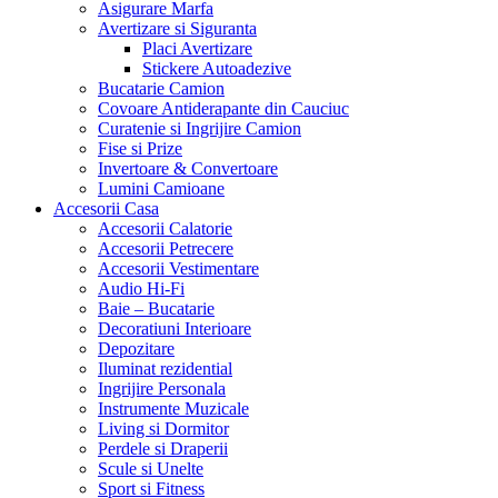
Asigurare Marfa
Avertizare si Siguranta
Placi Avertizare
Stickere Autoadezive
Bucatarie Camion
Covoare Antiderapante din Cauciuc
Curatenie si Ingrijire Camion
Fise si Prize
Invertoare & Convertoare
Lumini Camioane
Accesorii Casa
Accesorii Calatorie
Accesorii Petrecere
Accesorii Vestimentare
Audio Hi-Fi
Baie – Bucatarie
Decoratiuni Interioare
Depozitare
Iluminat rezidential
Ingrijire Personala
Instrumente Muzicale
Living si Dormitor
Perdele si Draperii
Scule si Unelte
Sport si Fitness