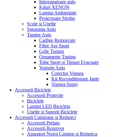
Intrerupatoare auto
Kituri XENON
Lumini Ambientale
Proiectoare Strobo
Scule si Unelte
Siguranta Auto
Tuning Auto
Carlige Remorcare
Filtre Aer Sport
Grile Tuning
Ornamente Tuning
Tobe Sport si Tipsuri Evacuare
Vopsele Auto
Corector Vopsea
Kit Reconditionare Jante
Vopsea Spray
Accesorii Biciclete
Accesorii Protectie
Biciclete
Lumini LED Bicicleta
Unelte si Suporti Biciclete
Accesorii Camioane si Remorci
Accesorii Prelata
Accesorii Rezervor
Aparatori Noroi Camion si Remorca