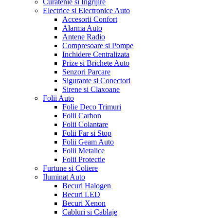
Curatenie si Ingrijire
Electrice si Electronice Auto
Accesorii Confort
Alarma Auto
Antene Radio
Compresoare si Pompe
Inchidere Centralizata
Prize si Brichete Auto
Senzori Parcare
Sigurante si Conectori
Sirene si Claxoane
Folii Auto
Folie Deco Trimuri
Folii Carbon
Folii Colantare
Folii Far si Stop
Folii Geam Auto
Folii Metalice
Folii Protectie
Furtune si Coliere
Iluminat Auto
Becuri Halogen
Becuri LED
Becuri Xenon
Cabluri si Cablaje