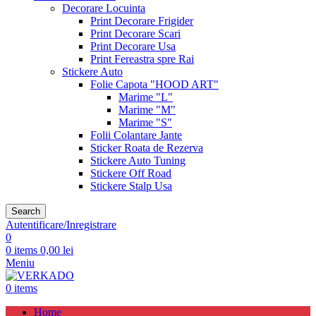
Decorare Locuinta
Print Decorare Frigider
Print Decorare Scari
Print Decorare Usa
Print Fereastra spre Rai
Stickere Auto
Folie Capota "HOOD ART"
Marime "L"
Marime "M"
Marime "S"
Folii Colantare Jante
Sticker Roata de Rezerva
Stickere Auto Tuning
Stickere Off Road
Stickere Stalp Usa
Search
Autentificare/Inregistrare
0
0
items
0,00
lei
Meniu
0
items
Home