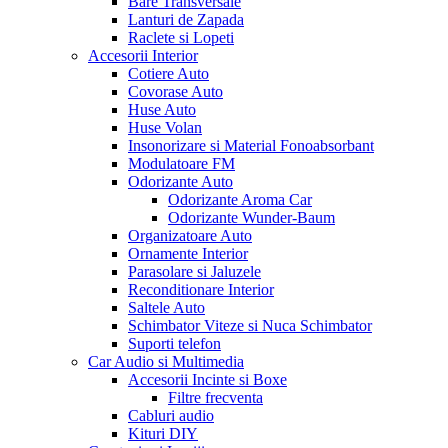
Bare Transversale
Lanturi de Zapada
Raclete si Lopeti
Accesorii Interior
Cotiere Auto
Covorase Auto
Huse Auto
Huse Volan
Insonorizare si Material Fonoabsorbant
Modulatoare FM
Odorizante Auto
Odorizante Aroma Car
Odorizante Wunder-Baum
Organizatoare Auto
Ornamente Interior
Parasolare si Jaluzele
Reconditionare Interior
Saltele Auto
Schimbator Viteze si Nuca Schimbator
Suporti telefon
Car Audio si Multimedia
Accesorii Incinte si Boxe
Filtre frecventa
Cabluri audio
Kituri DIY