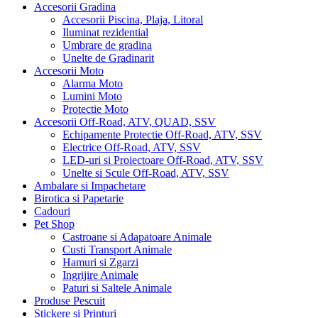
Accesorii Gradina
Accesorii Piscina, Plaja, Litoral
Iluminat rezidential
Umbrare de gradina
Unelte de Gradinarit
Accesorii Moto
Alarma Moto
Lumini Moto
Protectie Moto
Accesorii Off-Road, ATV, QUAD, SSV
Echipamente Protectie Off-Road, ATV, SSV
Electrice Off-Road, ATV, SSV
LED-uri si Proiectoare Off-Road, ATV, SSV
Unelte si Scule Off-Road, ATV, SSV
Ambalare si Impachetare
Birotica si Papetarie
Cadouri
Pet Shop
Castroane si Adapatoare Animale
Custi Transport Animale
Hamuri si Zgarzi
Ingrijire Animale
Paturi si Saltele Animale
Produse Pescuit
Stickere si Printuri