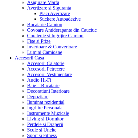
Asigurare Marfa
Avertizare si Siguranta
Placi Avertizare
Stickere Autoadezive
Bucatarie Camion
Covoare Antiderapante din Cauciuc
Curatenie si Ingrijire Camion
Fise si Prize
Invertoare & Convertoare
Lumini Camioane
Accesorii Casa
Accesorii Calatorie
Accesorii Petrecere
Accesorii Vestimentare
Audio Hi-Fi
Baie – Bucatarie
Decoratiuni Interioare
Depozitare
Iluminat rezidential
Ingrijire Personala
Instrumente Muzicale
Living si Dormitor
Perdele si Draperii
Scule si Unelte
Sport si Fitness