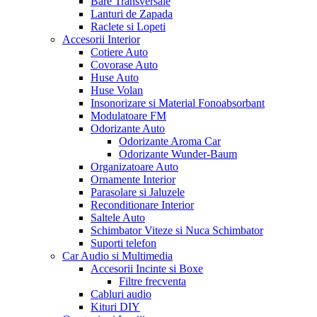
Bare Transversale
Lanturi de Zapada
Raclete si Lopeti
Accesorii Interior
Cotiere Auto
Covorase Auto
Huse Auto
Huse Volan
Insonorizare si Material Fonoabsorbant
Modulatoare FM
Odorizante Auto
Odorizante Aroma Car
Odorizante Wunder-Baum
Organizatoare Auto
Ornamente Interior
Parasolare si Jaluzele
Reconditionare Interior
Saltele Auto
Schimbator Viteze si Nuca Schimbator
Suporti telefon
Car Audio si Multimedia
Accesorii Incinte si Boxe
Filtre frecventa
Cabluri audio
Kituri DIY