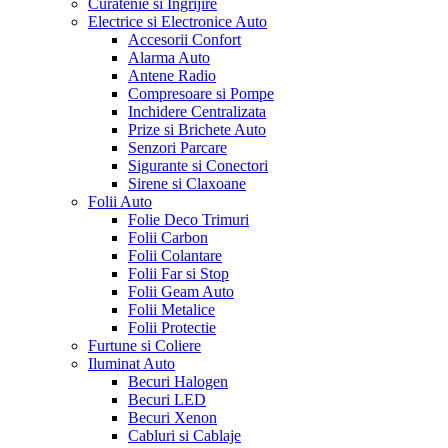
Curatenie si Ingrijire
Electrice si Electronice Auto
Accesorii Confort
Alarma Auto
Antene Radio
Compresoare si Pompe
Inchidere Centralizata
Prize si Brichete Auto
Senzori Parcare
Sigurante si Conectori
Sirene si Claxoane
Folii Auto
Folie Deco Trimuri
Folii Carbon
Folii Colantare
Folii Far si Stop
Folii Geam Auto
Folii Metalice
Folii Protectie
Furtune si Coliere
Iluminat Auto
Becuri Halogen
Becuri LED
Becuri Xenon
Cabluri si Cablaje