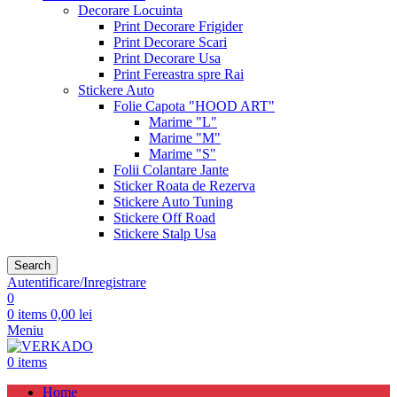
Decorare Locuinta
Print Decorare Frigider
Print Decorare Scari
Print Decorare Usa
Print Fereastra spre Rai
Stickere Auto
Folie Capota "HOOD ART"
Marime "L"
Marime "M"
Marime "S"
Folii Colantare Jante
Sticker Roata de Rezerva
Stickere Auto Tuning
Stickere Off Road
Stickere Stalp Usa
Search
Autentificare/Inregistrare
0
0
items
0,00
lei
Meniu
0
items
Home