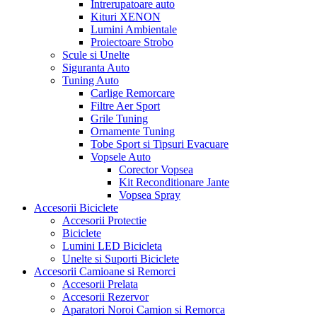
Intrerupatoare auto
Kituri XENON
Lumini Ambientale
Proiectoare Strobo
Scule si Unelte
Siguranta Auto
Tuning Auto
Carlige Remorcare
Filtre Aer Sport
Grile Tuning
Ornamente Tuning
Tobe Sport si Tipsuri Evacuare
Vopsele Auto
Corector Vopsea
Kit Reconditionare Jante
Vopsea Spray
Accesorii Biciclete
Accesorii Protectie
Biciclete
Lumini LED Bicicleta
Unelte si Suporti Biciclete
Accesorii Camioane si Remorci
Accesorii Prelata
Accesorii Rezervor
Aparatori Noroi Camion si Remorca