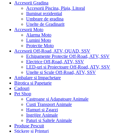
Accesorii Gradina
Accesorii Piscina, Plaja, Litoral
Iluminat rezidential
Umbrare de gradina
Unelte de Gradinarit
Accesorii Moto
Alarma Moto
Lumini Moto
Protectie Moto
Accesorii Off-Road, ATV, QUAD, SSV
Echipamente Protectie Off-Road, ATV, SSV
Electrice Off-Road, ATV, SSV
LED-uri si Proiectoare Off-Road, ATV, SSV
Unelte si Scule Off-Road, ATV, SSV
Ambalare si Impachetare
Birotica si Papetarie
Cadouri
Pet Shop
Castroane si Adapatoare Animale
Custi Transport Animale
Hamuri si Zgarzi
Ingrijire Animale
Paturi si Saltele Animale
Produse Pescuit
Stickere si Printuri