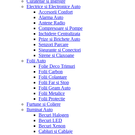
Curatenie si Ingrijire
Electrice si Electronice Auto
Accesorii Confort
Alarma Auto
Antene Radio
Compresoare si Pompe
Inchidere Centralizata
Prize si Brichete Auto
Senzori Parcare
Sigurante si Conectori
Sirene si Claxoane
Folii Auto
Folie Deco Trimuri
Folii Carbon
Folii Colantare
Folii Far si Stop
Folii Geam Auto
Folii Metalice
Folii Protectie
Furtune si Coliere
Iluminat Auto
Becuri Halogen
Becuri LED
Becuri Xenon
Cabluri si Cablaje