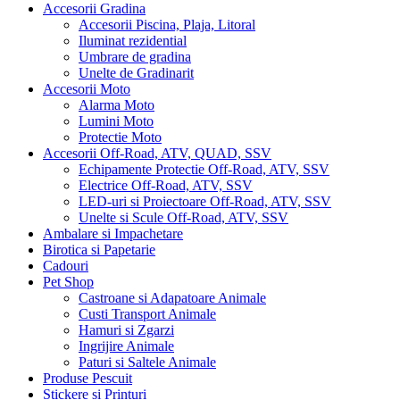
Accesorii Gradina
Accesorii Piscina, Plaja, Litoral
Iluminat rezidential
Umbrare de gradina
Unelte de Gradinarit
Accesorii Moto
Alarma Moto
Lumini Moto
Protectie Moto
Accesorii Off-Road, ATV, QUAD, SSV
Echipamente Protectie Off-Road, ATV, SSV
Electrice Off-Road, ATV, SSV
LED-uri si Proiectoare Off-Road, ATV, SSV
Unelte si Scule Off-Road, ATV, SSV
Ambalare si Impachetare
Birotica si Papetarie
Cadouri
Pet Shop
Castroane si Adapatoare Animale
Custi Transport Animale
Hamuri si Zgarzi
Ingrijire Animale
Paturi si Saltele Animale
Produse Pescuit
Stickere si Printuri