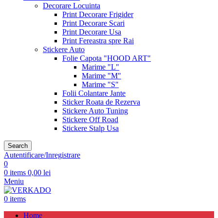
Decorare Locuinta
Print Decorare Frigider
Print Decorare Scari
Print Decorare Usa
Print Fereastra spre Rai
Stickere Auto
Folie Capota "HOOD ART"
Marime "L"
Marime "M"
Marime "S"
Folii Colantare Jante
Sticker Roata de Rezerva
Stickere Auto Tuning
Stickere Off Road
Stickere Stalp Usa
Search
Autentificare/Inregistrare
0
0
items
0,00
lei
Meniu
0
items
Home