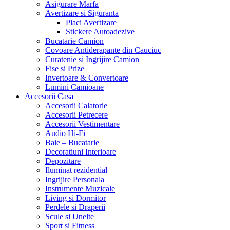
Asigurare Marfa
Avertizare si Siguranta
Placi Avertizare
Stickere Autoadezive
Bucatarie Camion
Covoare Antiderapante din Cauciuc
Curatenie si Ingrijire Camion
Fise si Prize
Invertoare & Convertoare
Lumini Camioane
Accesorii Casa
Accesorii Calatorie
Accesorii Petrecere
Accesorii Vestimentare
Audio Hi-Fi
Baie – Bucatarie
Decoratiuni Interioare
Depozitare
Iluminat rezidential
Ingrijire Personala
Instrumente Muzicale
Living si Dormitor
Perdele si Draperii
Scule si Unelte
Sport si Fitness