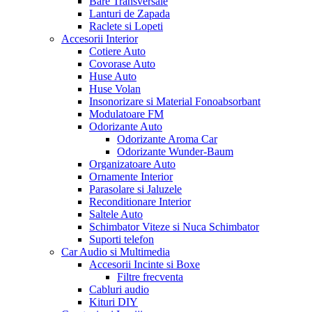
Bare Transversale
Lanturi de Zapada
Raclete si Lopeti
Accesorii Interior
Cotiere Auto
Covorase Auto
Huse Auto
Huse Volan
Insonorizare si Material Fonoabsorbant
Modulatoare FM
Odorizante Auto
Odorizante Aroma Car
Odorizante Wunder-Baum
Organizatoare Auto
Ornamente Interior
Parasolare si Jaluzele
Reconditionare Interior
Saltele Auto
Schimbator Viteze si Nuca Schimbator
Suporti telefon
Car Audio si Multimedia
Accesorii Incinte si Boxe
Filtre frecventa
Cabluri audio
Kituri DIY