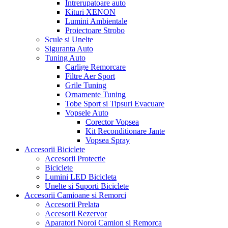
Intrerupatoare auto
Kituri XENON
Lumini Ambientale
Proiectoare Strobo
Scule si Unelte
Siguranta Auto
Tuning Auto
Carlige Remorcare
Filtre Aer Sport
Grile Tuning
Ornamente Tuning
Tobe Sport si Tipsuri Evacuare
Vopsele Auto
Corector Vopsea
Kit Reconditionare Jante
Vopsea Spray
Accesorii Biciclete
Accesorii Protectie
Biciclete
Lumini LED Bicicleta
Unelte si Suporti Biciclete
Accesorii Camioane si Remorci
Accesorii Prelata
Accesorii Rezervor
Aparatori Noroi Camion si Remorca