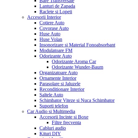
Bare Transversale
Lanturi de Zapada
Raclete si Lopeti
Accesorii Interior
Cotiere Auto
Covorase Auto
Huse Auto
Huse Volan
Insonorizare si Material Fonoabsorbant
Modulatoare FM
Odorizante Auto
Odorizante Aroma Car
Odorizante Wunder-Baum
Organizatoare Auto
Ornamente Interior
Parasolare si Jaluzele
Reconditionare Interior
Saltele Auto
Schimbator Viteze si Nuca Schimbator
Suporti telefon
Car Audio si Multimedia
Accesorii Incinte si Boxe
Filtre frecventa
Cabluri audio
Kituri DIY