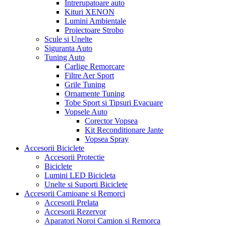
Intrerupatoare auto
Kituri XENON
Lumini Ambientale
Proiectoare Strobo
Scule si Unelte
Siguranta Auto
Tuning Auto
Carlige Remorcare
Filtre Aer Sport
Grile Tuning
Ornamente Tuning
Tobe Sport si Tipsuri Evacuare
Vopsele Auto
Corector Vopsea
Kit Reconditionare Jante
Vopsea Spray
Accesorii Biciclete
Accesorii Protectie
Biciclete
Lumini LED Bicicleta
Unelte si Suporti Biciclete
Accesorii Camioane si Remorci
Accesorii Prelata
Accesorii Rezervor
Aparatori Noroi Camion si Remorca