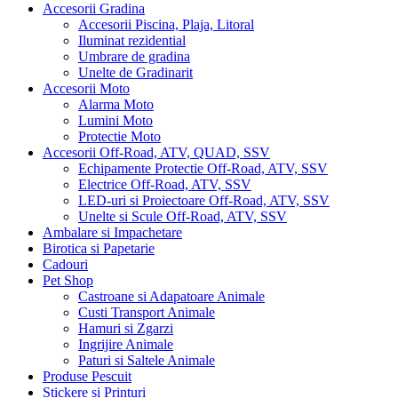
Accesorii Gradina
Accesorii Piscina, Plaja, Litoral
Iluminat rezidential
Umbrare de gradina
Unelte de Gradinarit
Accesorii Moto
Alarma Moto
Lumini Moto
Protectie Moto
Accesorii Off-Road, ATV, QUAD, SSV
Echipamente Protectie Off-Road, ATV, SSV
Electrice Off-Road, ATV, SSV
LED-uri si Proiectoare Off-Road, ATV, SSV
Unelte si Scule Off-Road, ATV, SSV
Ambalare si Impachetare
Birotica si Papetarie
Cadouri
Pet Shop
Castroane si Adapatoare Animale
Custi Transport Animale
Hamuri si Zgarzi
Ingrijire Animale
Paturi si Saltele Animale
Produse Pescuit
Stickere si Printuri