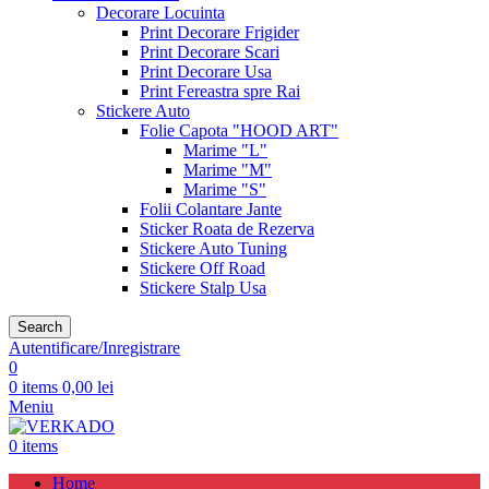
Decorare Locuinta
Print Decorare Frigider
Print Decorare Scari
Print Decorare Usa
Print Fereastra spre Rai
Stickere Auto
Folie Capota "HOOD ART"
Marime "L"
Marime "M"
Marime "S"
Folii Colantare Jante
Sticker Roata de Rezerva
Stickere Auto Tuning
Stickere Off Road
Stickere Stalp Usa
Search
Autentificare/Inregistrare
0
0
items
0,00
lei
Meniu
0
items
Home