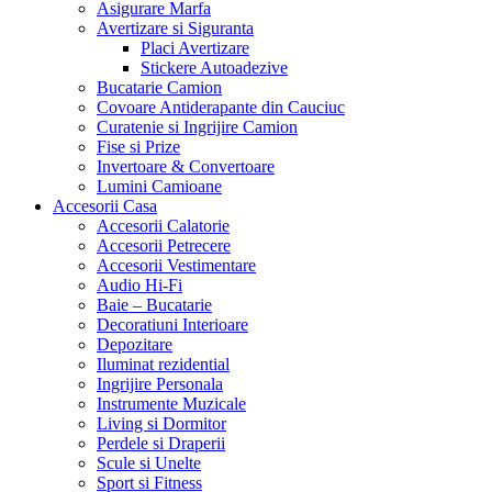
Asigurare Marfa
Avertizare si Siguranta
Placi Avertizare
Stickere Autoadezive
Bucatarie Camion
Covoare Antiderapante din Cauciuc
Curatenie si Ingrijire Camion
Fise si Prize
Invertoare & Convertoare
Lumini Camioane
Accesorii Casa
Accesorii Calatorie
Accesorii Petrecere
Accesorii Vestimentare
Audio Hi-Fi
Baie – Bucatarie
Decoratiuni Interioare
Depozitare
Iluminat rezidential
Ingrijire Personala
Instrumente Muzicale
Living si Dormitor
Perdele si Draperii
Scule si Unelte
Sport si Fitness