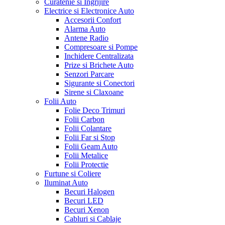
Curatenie si Ingrijire
Electrice si Electronice Auto
Accesorii Confort
Alarma Auto
Antene Radio
Compresoare si Pompe
Inchidere Centralizata
Prize si Brichete Auto
Senzori Parcare
Sigurante si Conectori
Sirene si Claxoane
Folii Auto
Folie Deco Trimuri
Folii Carbon
Folii Colantare
Folii Far si Stop
Folii Geam Auto
Folii Metalice
Folii Protectie
Furtune si Coliere
Iluminat Auto
Becuri Halogen
Becuri LED
Becuri Xenon
Cabluri si Cablaje