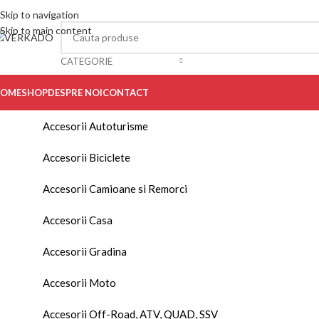
Skip to navigation
Skip to main content
CATEGORIE
OME
SHOP
DESPRE NOI
CONTACT
Accesorii Autoturisme
Accesorii Biciclete
Accesorii Camioane si Remorci
Accesorii Casa
Accesorii Gradina
Accesorii Moto
Accesorii Off-Road, ATV, QUAD, SSV