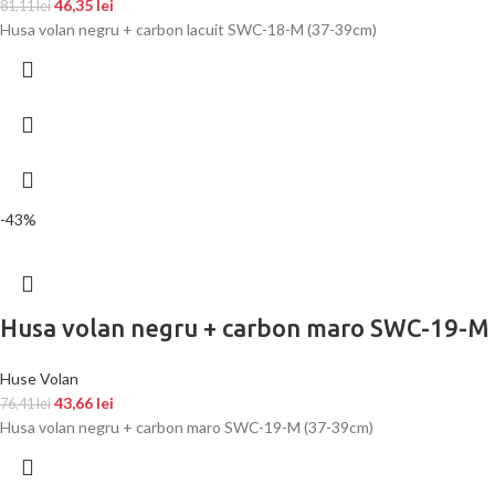
46,35
lei
81,11
lei
Husa volan negru + carbon lacuit SWC-18-M (37-39cm)
-43%
Husa volan negru + carbon maro SWC-19-M
Huse Volan
43,66
lei
76,41
lei
Husa volan negru + carbon maro SWC-19-M (37-39cm)