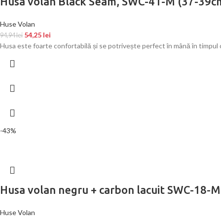
Husa volan Black Seam, SWC-41-M (37-39c
Huse Volan
54,25
lei
94,94
lei
Husa este foarte confortabilă și se potrivește perfect în mână în timpul 
-43%
Husa volan negru + carbon lacuit SWC-18-M
Huse Volan