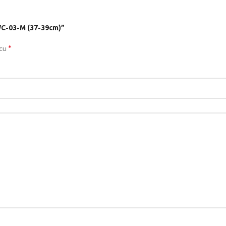
SWC-03-M (37-39cm)”
*
 cu