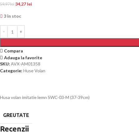
34,27
lei
59,97
lei
3 în stoc
Compara
Adauga la favorite
SKU:
AVX-AM01358
Categorie:
Huse Volan
Husa volan imitatie lemn SWC-03-M (37-39cm)
GREUTATE
Recenzii