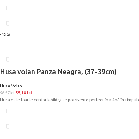
-43%
Husa volan Panza Neagra, (37-39cm)
Huse Volan
55,18
lei
96,57
lei
Husa este foarte confortabilă și se potrivește perfect în mână în timpul 