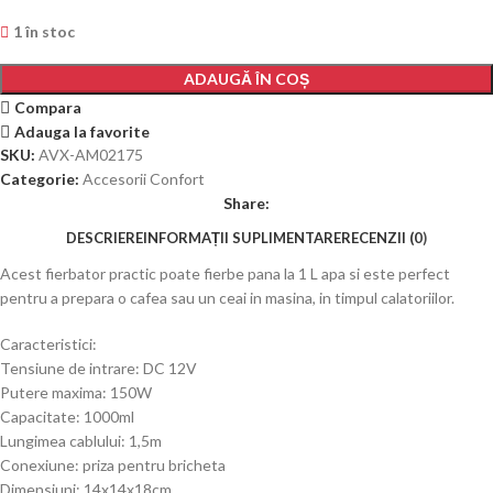
1 în stoc
ADAUGĂ ÎN COȘ
Compara
Adauga la favorite
SKU:
AVX-AM02175
Categorie:
Accesorii Confort
Share:
DESCRIERE
INFORMAȚII SUPLIMENTARE
RECENZII (0)
Acest fierbator practic poate fierbe pana la 1 L apa si este perfect
pentru a prepara o cafea sau un ceai in masina, in timpul calatoriilor.
Caracteristici:
Tensiune de intrare: DC 12V
Putere maxima: 150W
Capacitate: 1000ml
Lungimea cablului: 1,5m
Conexiune: priza pentru bricheta
Dimensiuni: 14x14x18cm