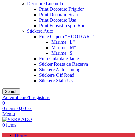
Decorare Locuinta
Print Decorare Frigider
Print Decorare Scari
Print Decorare Usa
Print Fereastra spre Rai
Stickere Auto
Folie Capota "HOOD ART"
Marime "L"
Marime "M"
Marime "S"
Folii Colantare Jante
Sticker Roata de Rezerva
Stickere Auto Tuning
Stickere Off Road
Stickere Stalp Usa
Search
Autentificare/Inregistrare
0
0
items
0,00
lei
Meniu
0
items
Home