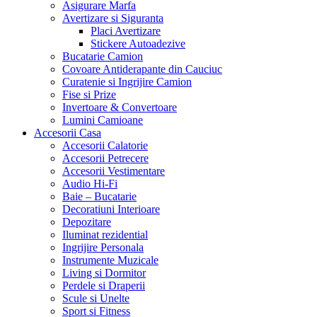
Asigurare Marfa
Avertizare si Siguranta
Placi Avertizare
Stickere Autoadezive
Bucatarie Camion
Covoare Antiderapante din Cauciuc
Curatenie si Ingrijire Camion
Fise si Prize
Invertoare & Convertoare
Lumini Camioane
Accesorii Casa
Accesorii Calatorie
Accesorii Petrecere
Accesorii Vestimentare
Audio Hi-Fi
Baie – Bucatarie
Decoratiuni Interioare
Depozitare
Iluminat rezidential
Ingrijire Personala
Instrumente Muzicale
Living si Dormitor
Perdele si Draperii
Scule si Unelte
Sport si Fitness