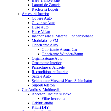
Bare Transversale
Lanturi de Zapada
Raclete si Lopeti
Accesorii Interior
Cotiere Auto
Covorase Auto
Huse Auto
Huse Volan
Insonorizare si Material Fonoabsorbant
Modulatoare FM
Odorizante Auto
Odorizante Aroma Car
Odorizante Wunder-Baum
Organizatoare Auto
Ornamente Interior
Parasolare si Jaluzele
Reconditionare Interior
Saltele Auto
Schimbator Viteze si Nuca Schimbator
Suporti telefon
Car Audio si Multimedia
Accesorii Incinte si Boxe
Filtre frecventa
Cabluri audio
Kituri DIY