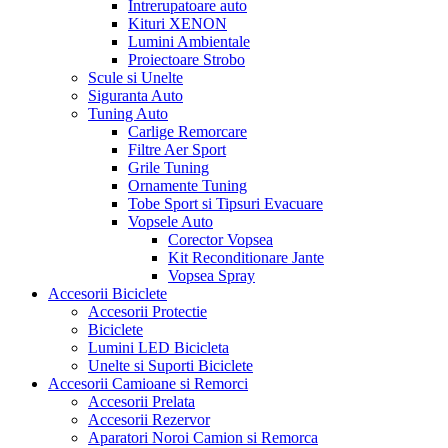
Intrerupatoare auto
Kituri XENON
Lumini Ambientale
Proiectoare Strobo
Scule si Unelte
Siguranta Auto
Tuning Auto
Carlige Remorcare
Filtre Aer Sport
Grile Tuning
Ornamente Tuning
Tobe Sport si Tipsuri Evacuare
Vopsele Auto
Corector Vopsea
Kit Reconditionare Jante
Vopsea Spray
Accesorii Biciclete
Accesorii Protectie
Biciclete
Lumini LED Bicicleta
Unelte si Suporti Biciclete
Accesorii Camioane si Remorci
Accesorii Prelata
Accesorii Rezervor
Aparatori Noroi Camion si Remorca