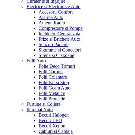
Curatenie si Ingrijire
Electrice si Electronice Auto
Accesorii Confort
Alarma Auto
Antene Radio
Compresoare si Pompe
Inchidere Centralizata
Prize si Brichete Auto
Senzori Parcare
Sigurante si Conectori
Sirene si Claxoane
Folii Auto
Folie Deco Trimuri
Folii Carbon
Folii Colantare
Folii Far si Stop
Folii Geam Auto
Folii Metalice
Folii Protectie
Furtune si Coliere
Iluminat Auto
Becuri Halogen
Becuri LED
Becuri Xenon
Cabluri si Cablaje