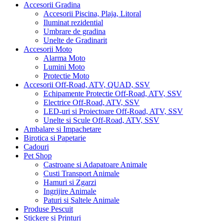
Accesorii Gradina
Accesorii Piscina, Plaja, Litoral
Iluminat rezidential
Umbrare de gradina
Unelte de Gradinarit
Accesorii Moto
Alarma Moto
Lumini Moto
Protectie Moto
Accesorii Off-Road, ATV, QUAD, SSV
Echipamente Protectie Off-Road, ATV, SSV
Electrice Off-Road, ATV, SSV
LED-uri si Proiectoare Off-Road, ATV, SSV
Unelte si Scule Off-Road, ATV, SSV
Ambalare si Impachetare
Birotica si Papetarie
Cadouri
Pet Shop
Castroane si Adapatoare Animale
Custi Transport Animale
Hamuri si Zgarzi
Ingrijire Animale
Paturi si Saltele Animale
Produse Pescuit
Stickere si Printuri