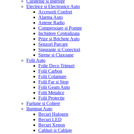
Curatenie si Ingrijire
Electrice si Electronice Auto
Accesorii Confort
Alarma Auto
Antene Radio
Compresoare si Pompe
Inchidere Centralizata
Prize si Brichete Auto
Senzori Parcare
Sigurante si Conectori
Sirene si Claxoane
Folii Auto
Folie Deco Trimuri
Folii Carbon
Folii Colantare
Folii Far si Stop
Folii Geam Auto
Folii Metalice
Folii Protectie
Furtune si Coliere
Iluminat Auto
Becuri Halogen
Becuri LED
Becuri Xenon
Cabluri si Cablaje