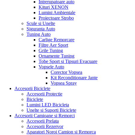
Intrerupatoare auto
Kituri XENON
Lumini Ambientale
Proiectoare Strobo
Scule si Unelte
Siguranta Auto
Tuning Auto
Carlige Remorcare
Filtre Aer Sport
Grile Tuning
Ornamente Tuning
Tobe Sport si Tipsuri Evacuare
Vopsele Auto
Corector Vopsea
Kit Reconditionare Jante
Vopsea Spray
Accesorii Biciclete
Accesorii Protectie
Biciclete
Lumini LED Bicicleta
Unelte si Suporti Biciclete
Accesorii Camioane si Remorci
Accesorii Prelata
Accesorii Rezervor
Aparatori Noroi Camion si Remorca