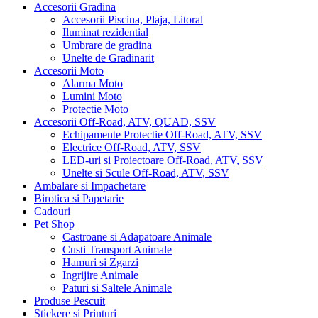
Accesorii Gradina
Accesorii Piscina, Plaja, Litoral
Iluminat rezidential
Umbrare de gradina
Unelte de Gradinarit
Accesorii Moto
Alarma Moto
Lumini Moto
Protectie Moto
Accesorii Off-Road, ATV, QUAD, SSV
Echipamente Protectie Off-Road, ATV, SSV
Electrice Off-Road, ATV, SSV
LED-uri si Proiectoare Off-Road, ATV, SSV
Unelte si Scule Off-Road, ATV, SSV
Ambalare si Impachetare
Birotica si Papetarie
Cadouri
Pet Shop
Castroane si Adapatoare Animale
Custi Transport Animale
Hamuri si Zgarzi
Ingrijire Animale
Paturi si Saltele Animale
Produse Pescuit
Stickere si Printuri