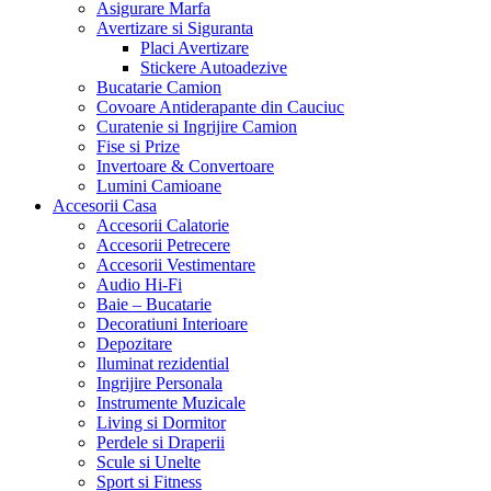
Asigurare Marfa
Avertizare si Siguranta
Placi Avertizare
Stickere Autoadezive
Bucatarie Camion
Covoare Antiderapante din Cauciuc
Curatenie si Ingrijire Camion
Fise si Prize
Invertoare & Convertoare
Lumini Camioane
Accesorii Casa
Accesorii Calatorie
Accesorii Petrecere
Accesorii Vestimentare
Audio Hi-Fi
Baie – Bucatarie
Decoratiuni Interioare
Depozitare
Iluminat rezidential
Ingrijire Personala
Instrumente Muzicale
Living si Dormitor
Perdele si Draperii
Scule si Unelte
Sport si Fitness