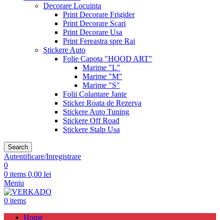
Decorare Locuinta
Print Decorare Frigider
Print Decorare Scari
Print Decorare Usa
Print Fereastra spre Rai
Stickere Auto
Folie Capota "HOOD ART"
Marime "L"
Marime "M"
Marime "S"
Folii Colantare Jante
Sticker Roata de Rezerva
Stickere Auto Tuning
Stickere Off Road
Stickere Stalp Usa
Search
Autentificare/Inregistrare
0
0
items
0,00
lei
Meniu
0
items
Home