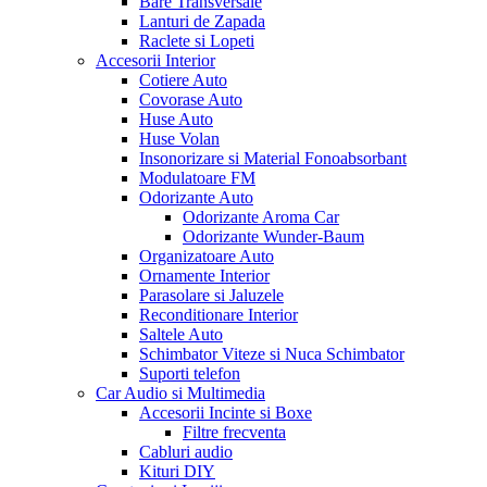
Bare Transversale
Lanturi de Zapada
Raclete si Lopeti
Accesorii Interior
Cotiere Auto
Covorase Auto
Huse Auto
Huse Volan
Insonorizare si Material Fonoabsorbant
Modulatoare FM
Odorizante Auto
Odorizante Aroma Car
Odorizante Wunder-Baum
Organizatoare Auto
Ornamente Interior
Parasolare si Jaluzele
Reconditionare Interior
Saltele Auto
Schimbator Viteze si Nuca Schimbator
Suporti telefon
Car Audio si Multimedia
Accesorii Incinte si Boxe
Filtre frecventa
Cabluri audio
Kituri DIY