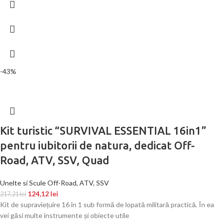
-43%
Kit turistic “SURVIVAL ESSENTIAL 16in1”
pentru iubitorii de natura, dedicat Off-
Road, ATV, SSV, Quad
Unelte si Scule Off-Road, ATV, SSV
124,12
lei
217,21
lei
Kit de supraviețuire 16 în 1 sub formă de lopată militară practică. În ea
vei găsi multe instrumente și obiecte utile