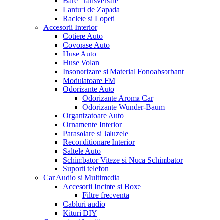
Bare Transversale
Lanturi de Zapada
Raclete si Lopeti
Accesorii Interior
Cotiere Auto
Covorase Auto
Huse Auto
Huse Volan
Insonorizare si Material Fonoabsorbant
Modulatoare FM
Odorizante Auto
Odorizante Aroma Car
Odorizante Wunder-Baum
Organizatoare Auto
Ornamente Interior
Parasolare si Jaluzele
Reconditionare Interior
Saltele Auto
Schimbator Viteze si Nuca Schimbator
Suporti telefon
Car Audio si Multimedia
Accesorii Incinte si Boxe
Filtre frecventa
Cabluri audio
Kituri DIY