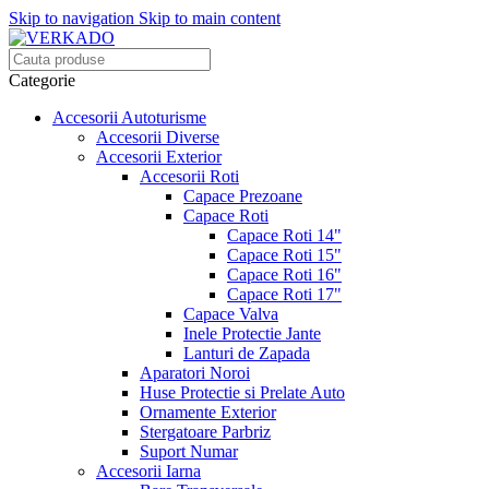
Skip to navigation
Skip to main content
Categorie
Accesorii Autoturisme
Accesorii Diverse
Accesorii Exterior
Accesorii Roti
Capace Prezoane
Capace Roti
Capace Roti 14"
Capace Roti 15"
Capace Roti 16"
Capace Roti 17"
Capace Valva
Inele Protectie Jante
Lanturi de Zapada
Aparatori Noroi
Huse Protectie si Prelate Auto
Ornamente Exterior
Stergatoare Parbriz
Suport Numar
Accesorii Iarna