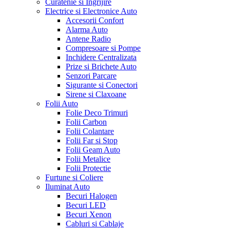
Curatenie si Ingrijire
Electrice si Electronice Auto
Accesorii Confort
Alarma Auto
Antene Radio
Compresoare si Pompe
Inchidere Centralizata
Prize si Brichete Auto
Senzori Parcare
Sigurante si Conectori
Sirene si Claxoane
Folii Auto
Folie Deco Trimuri
Folii Carbon
Folii Colantare
Folii Far si Stop
Folii Geam Auto
Folii Metalice
Folii Protectie
Furtune si Coliere
Iluminat Auto
Becuri Halogen
Becuri LED
Becuri Xenon
Cabluri si Cablaje