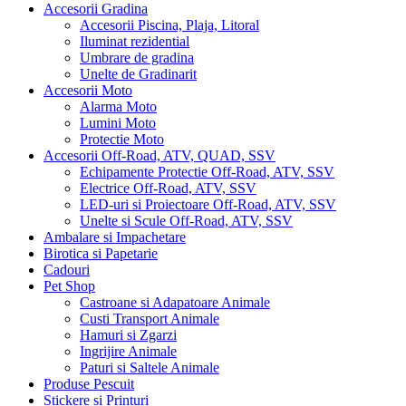
Accesorii Gradina
Accesorii Piscina, Plaja, Litoral
Iluminat rezidential
Umbrare de gradina
Unelte de Gradinarit
Accesorii Moto
Alarma Moto
Lumini Moto
Protectie Moto
Accesorii Off-Road, ATV, QUAD, SSV
Echipamente Protectie Off-Road, ATV, SSV
Electrice Off-Road, ATV, SSV
LED-uri si Proiectoare Off-Road, ATV, SSV
Unelte si Scule Off-Road, ATV, SSV
Ambalare si Impachetare
Birotica si Papetarie
Cadouri
Pet Shop
Castroane si Adapatoare Animale
Custi Transport Animale
Hamuri si Zgarzi
Ingrijire Animale
Paturi si Saltele Animale
Produse Pescuit
Stickere si Printuri