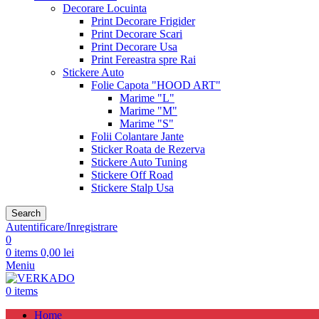
Decorare Locuinta
Print Decorare Frigider
Print Decorare Scari
Print Decorare Usa
Print Fereastra spre Rai
Stickere Auto
Folie Capota "HOOD ART"
Marime "L"
Marime "M"
Marime "S"
Folii Colantare Jante
Sticker Roata de Rezerva
Stickere Auto Tuning
Stickere Off Road
Stickere Stalp Usa
Search
Autentificare/Inregistrare
0
0
items
0,00
lei
Meniu
0
items
Home