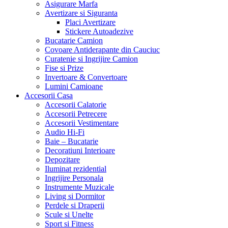
Asigurare Marfa
Avertizare si Siguranta
Placi Avertizare
Stickere Autoadezive
Bucatarie Camion
Covoare Antiderapante din Cauciuc
Curatenie si Ingrijire Camion
Fise si Prize
Invertoare & Convertoare
Lumini Camioane
Accesorii Casa
Accesorii Calatorie
Accesorii Petrecere
Accesorii Vestimentare
Audio Hi-Fi
Baie – Bucatarie
Decoratiuni Interioare
Depozitare
Iluminat rezidential
Ingrijire Personala
Instrumente Muzicale
Living si Dormitor
Perdele si Draperii
Scule si Unelte
Sport si Fitness