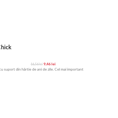
hick
9,46
lei
16,56
lei
uport din hârtie de ani de zile. Cel mai important