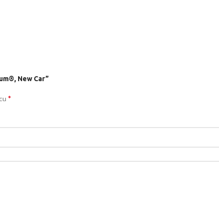
Baum®, New Car”
*
 cu