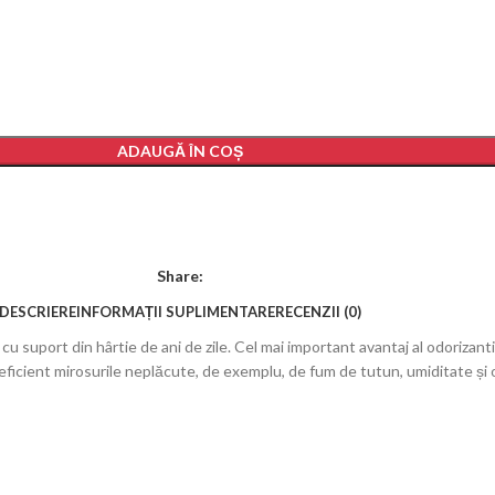
ADAUGĂ ÎN COȘ
Share:
DESCRIERE
INFORMAȚII SUPLIMENTARE
RECENZII (0)
 cu suport din hârtie de ani de zile. Cel mai important avantaj al odori
 eficient mirosurile neplăcute, de exemplu, de fum de tutun, umiditate și