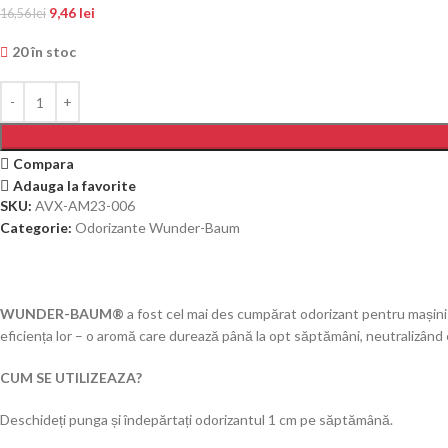
9,46
lei
16,56
lei
20 în stoc
Compara
Adauga la favorite
SKU:
AVX-AM23-006
Categorie:
Odorizante Wunder-Baum
WUNDER-BAUM®
a fost cel mai des cumpărat odorizant pentru mașini
eficiența lor – o aromă care durează până la opt săptămâni, neutralizând
CUM SE UTILIZEAZA?
Deschideți punga și îndepărtați odorizantul 1 cm pe săptămână.