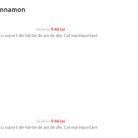
innamon
9,46
lei
16,56
lei
uport din hârtie de ani de zile. Cel mai important
9,46
lei
16,56
lei
uport din hârtie de ani de zile. Cel mai important