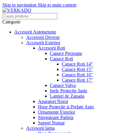
Skip to navigation
Skip to main content
Categorie
Accesorii Autoturisme
Accesorii Diverse
Accesorii Exterior
Accesorii Roti
Capace Prezoane
Capace Roti
Capace Roti 14"
Capace Roti 15"
Capace Roti 16"
Capace Roti 17"
Capace Valva
Inele Protectie Jante
Lanturi de Zapada
Aparatori Noroi
Huse Protectie si Prelate Auto
Ornamente Exterior
Stergatoare Parbriz
Suport Numar
Accesorii Iarna