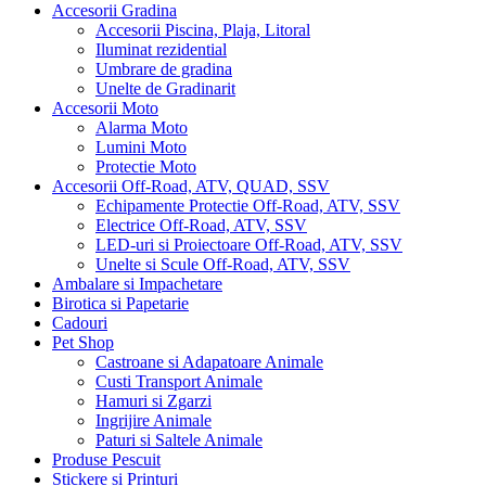
Accesorii Gradina
Accesorii Piscina, Plaja, Litoral
Iluminat rezidential
Umbrare de gradina
Unelte de Gradinarit
Accesorii Moto
Alarma Moto
Lumini Moto
Protectie Moto
Accesorii Off-Road, ATV, QUAD, SSV
Echipamente Protectie Off-Road, ATV, SSV
Electrice Off-Road, ATV, SSV
LED-uri si Proiectoare Off-Road, ATV, SSV
Unelte si Scule Off-Road, ATV, SSV
Ambalare si Impachetare
Birotica si Papetarie
Cadouri
Pet Shop
Castroane si Adapatoare Animale
Custi Transport Animale
Hamuri si Zgarzi
Ingrijire Animale
Paturi si Saltele Animale
Produse Pescuit
Stickere si Printuri