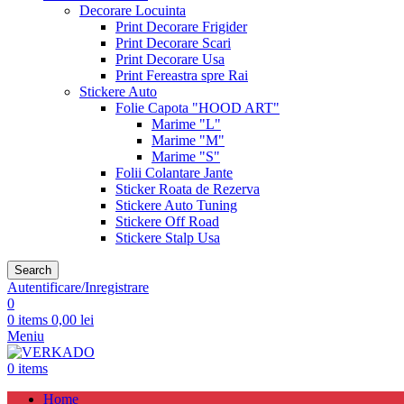
Decorare Locuinta
Print Decorare Frigider
Print Decorare Scari
Print Decorare Usa
Print Fereastra spre Rai
Stickere Auto
Folie Capota "HOOD ART"
Marime "L"
Marime "M"
Marime "S"
Folii Colantare Jante
Sticker Roata de Rezerva
Stickere Auto Tuning
Stickere Off Road
Stickere Stalp Usa
Search
Autentificare/Inregistrare
0
0
items
0,00
lei
Meniu
0
items
Home