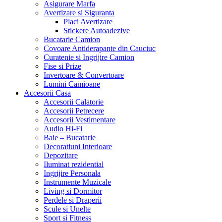
Asigurare Marfa
Avertizare si Siguranta
Placi Avertizare
Stickere Autoadezive
Bucatarie Camion
Covoare Antiderapante din Cauciuc
Curatenie si Ingrijire Camion
Fise si Prize
Invertoare & Convertoare
Lumini Camioane
Accesorii Casa
Accesorii Calatorie
Accesorii Petrecere
Accesorii Vestimentare
Audio Hi-Fi
Baie – Bucatarie
Decoratiuni Interioare
Depozitare
Iluminat rezidential
Ingrijire Personala
Instrumente Muzicale
Living si Dormitor
Perdele si Draperii
Scule si Unelte
Sport si Fitness