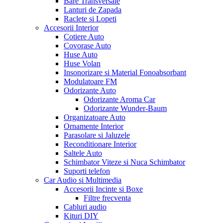
Bare Transversale
Lanturi de Zapada
Raclete si Lopeti
Accesorii Interior
Cotiere Auto
Covorase Auto
Huse Auto
Huse Volan
Insonorizare si Material Fonoabsorbant
Modulatoare FM
Odorizante Auto
Odorizante Aroma Car
Odorizante Wunder-Baum
Organizatoare Auto
Ornamente Interior
Parasolare si Jaluzele
Reconditionare Interior
Saltele Auto
Schimbator Viteze si Nuca Schimbator
Suporti telefon
Car Audio si Multimedia
Accesorii Incinte si Boxe
Filtre frecventa
Cabluri audio
Kituri DIY