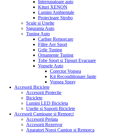
Intrerupatoare auto
Kituri XENON
Lumini Ambientale
Proiectoare Strobo
Scule si Unelte
Siguranta Auto
Tuning Auto
Carlige Remorcare
Filtre Aer Sport
Grile Tuning
Ornamente Tuning
Tobe Sport si Tipsuri Evacuare
Vopsele Auto
Corector Vopsea
Kit Reconditionare Jante
Vopsea Spray
Accesorii Biciclete
Accesorii Protectie
Biciclete
Lumini LED Bicicleta
Unelte si Suporti Biciclete
Accesorii Camioane si Remorci
Accesorii Prelata
Accesorii Rezervor
Aparatori Noroi Camion si Remorca