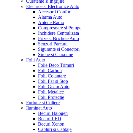
Curatenie si Ingrijire
Electrice si Electronice Auto
Accesorii Confort
Alarma Auto
Antene Radio
Compresoare si Pompe
Inchidere Centralizata
Prize si Brichete Auto
Senzori Parcare
Sigurante si Conectori
Sirene si Claxoane
Folii Auto
Folie Deco Trimuri
Folii Carbon
Folii Colantare
Folii Far si Stop
Folii Geam Auto
Folii Metalice
Folii Protectie
Furtune si Coliere
Iluminat Auto
Becuri Halogen
Becuri LED
Becuri Xenon
Cabluri si Cablaje