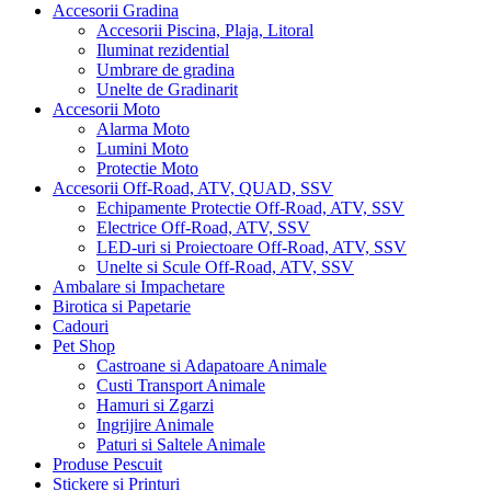
Accesorii Gradina
Accesorii Piscina, Plaja, Litoral
Iluminat rezidential
Umbrare de gradina
Unelte de Gradinarit
Accesorii Moto
Alarma Moto
Lumini Moto
Protectie Moto
Accesorii Off-Road, ATV, QUAD, SSV
Echipamente Protectie Off-Road, ATV, SSV
Electrice Off-Road, ATV, SSV
LED-uri si Proiectoare Off-Road, ATV, SSV
Unelte si Scule Off-Road, ATV, SSV
Ambalare si Impachetare
Birotica si Papetarie
Cadouri
Pet Shop
Castroane si Adapatoare Animale
Custi Transport Animale
Hamuri si Zgarzi
Ingrijire Animale
Paturi si Saltele Animale
Produse Pescuit
Stickere si Printuri