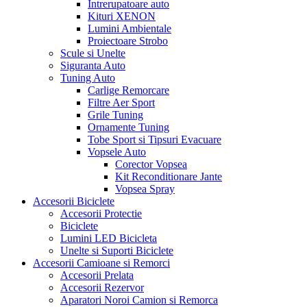
Intrerupatoare auto
Kituri XENON
Lumini Ambientale
Proiectoare Strobo
Scule si Unelte
Siguranta Auto
Tuning Auto
Carlige Remorcare
Filtre Aer Sport
Grile Tuning
Ornamente Tuning
Tobe Sport si Tipsuri Evacuare
Vopsele Auto
Corector Vopsea
Kit Reconditionare Jante
Vopsea Spray
Accesorii Biciclete
Accesorii Protectie
Biciclete
Lumini LED Bicicleta
Unelte si Suporti Biciclete
Accesorii Camioane si Remorci
Accesorii Prelata
Accesorii Rezervor
Aparatori Noroi Camion si Remorca