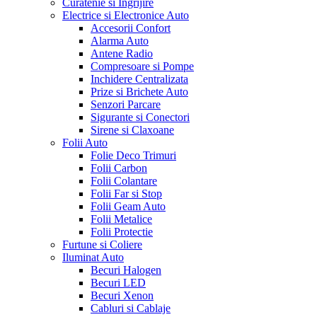
Curatenie si Ingrijire
Electrice si Electronice Auto
Accesorii Confort
Alarma Auto
Antene Radio
Compresoare si Pompe
Inchidere Centralizata
Prize si Brichete Auto
Senzori Parcare
Sigurante si Conectori
Sirene si Claxoane
Folii Auto
Folie Deco Trimuri
Folii Carbon
Folii Colantare
Folii Far si Stop
Folii Geam Auto
Folii Metalice
Folii Protectie
Furtune si Coliere
Iluminat Auto
Becuri Halogen
Becuri LED
Becuri Xenon
Cabluri si Cablaje