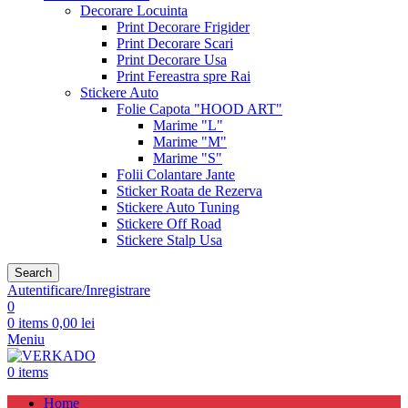
Decorare Locuinta
Print Decorare Frigider
Print Decorare Scari
Print Decorare Usa
Print Fereastra spre Rai
Stickere Auto
Folie Capota "HOOD ART"
Marime "L"
Marime "M"
Marime "S"
Folii Colantare Jante
Sticker Roata de Rezerva
Stickere Auto Tuning
Stickere Off Road
Stickere Stalp Usa
Search
Autentificare/Inregistrare
0
0
items
0,00
lei
Meniu
0
items
Home