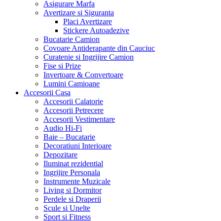
Asigurare Marfa
Avertizare si Siguranta
Placi Avertizare
Stickere Autoadezive
Bucatarie Camion
Covoare Antiderapante din Cauciuc
Curatenie si Ingrijire Camion
Fise si Prize
Invertoare & Convertoare
Lumini Camioane
Accesorii Casa
Accesorii Calatorie
Accesorii Petrecere
Accesorii Vestimentare
Audio Hi-Fi
Baie – Bucatarie
Decoratiuni Interioare
Depozitare
Iluminat rezidential
Ingrijire Personala
Instrumente Muzicale
Living si Dormitor
Perdele si Draperii
Scule si Unelte
Sport si Fitness