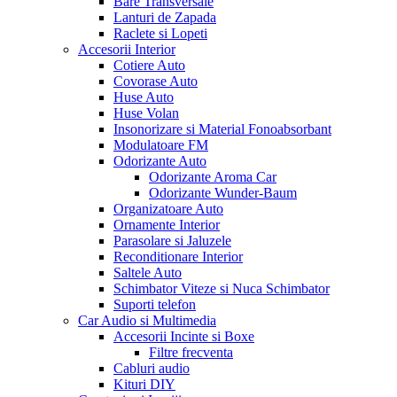
Bare Transversale
Lanturi de Zapada
Raclete si Lopeti
Accesorii Interior
Cotiere Auto
Covorase Auto
Huse Auto
Huse Volan
Insonorizare si Material Fonoabsorbant
Modulatoare FM
Odorizante Auto
Odorizante Aroma Car
Odorizante Wunder-Baum
Organizatoare Auto
Ornamente Interior
Parasolare si Jaluzele
Reconditionare Interior
Saltele Auto
Schimbator Viteze si Nuca Schimbator
Suporti telefon
Car Audio si Multimedia
Accesorii Incinte si Boxe
Filtre frecventa
Cabluri audio
Kituri DIY