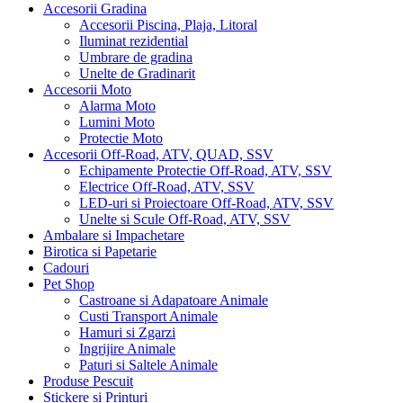
Accesorii Gradina
Accesorii Piscina, Plaja, Litoral
Iluminat rezidential
Umbrare de gradina
Unelte de Gradinarit
Accesorii Moto
Alarma Moto
Lumini Moto
Protectie Moto
Accesorii Off-Road, ATV, QUAD, SSV
Echipamente Protectie Off-Road, ATV, SSV
Electrice Off-Road, ATV, SSV
LED-uri si Proiectoare Off-Road, ATV, SSV
Unelte si Scule Off-Road, ATV, SSV
Ambalare si Impachetare
Birotica si Papetarie
Cadouri
Pet Shop
Castroane si Adapatoare Animale
Custi Transport Animale
Hamuri si Zgarzi
Ingrijire Animale
Paturi si Saltele Animale
Produse Pescuit
Stickere si Printuri