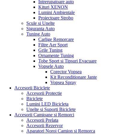
Intrerupatoare auto
Kituri XENON
Lumini Ambientale
Proiectoare Strobo
Scule si Unelte
Siguranta Auto
Tuning Auto
Carlige Remorcare
Filtre Aer Sport
Grile Tuning
Ornamente Tuning
Tobe Sport si Tipsuri Evacuare
Vopsele Auto
Corector Vopsea
Kit Reconditionare Jante
Vopsea Spray
Accesorii Biciclete
Accesorii Protectie
Biciclete
Lumini LED Bicicleta
Unelte si Suporti Biciclete
Accesorii Camioane si Remorci
Accesorii Prelata
Accesorii Rezervor
Aparatori Noroi Camion si Remorca