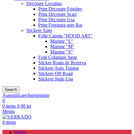
Decorare Locuinta
Print Decorare Frigider
Print Decorare Scari
Print Decorare Usa
Print Fereastra spre Rai
Stickere Auto
Folie Capota "HOOD ART"
Marime "L"
Marime "M"
Marime "S"
Folii Colantare Jante
Sticker Roata de Rezerva
Stickere Auto Tuning
Stickere Off Road
Stickere Stalp Usa
Search
Autentificare/Inregistrare
0
0
items
0,00
lei
Meniu
0
items
Home