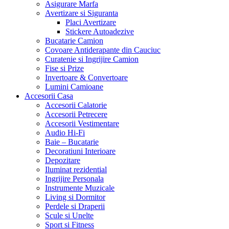
Asigurare Marfa
Avertizare si Siguranta
Placi Avertizare
Stickere Autoadezive
Bucatarie Camion
Covoare Antiderapante din Cauciuc
Curatenie si Ingrijire Camion
Fise si Prize
Invertoare & Convertoare
Lumini Camioane
Accesorii Casa
Accesorii Calatorie
Accesorii Petrecere
Accesorii Vestimentare
Audio Hi-Fi
Baie – Bucatarie
Decoratiuni Interioare
Depozitare
Iluminat rezidential
Ingrijire Personala
Instrumente Muzicale
Living si Dormitor
Perdele si Draperii
Scule si Unelte
Sport si Fitness