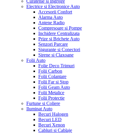
Curatenie si Ingrijire
Electrice si Electronice Auto
Accesorii Confort
Alarma Auto
Antene Radio
Compresoare si Pompe
Inchidere Centralizata
Prize si Brichete Auto
Senzori Parcare
Sigurante si Conectori
Sirene si Claxoane
Folii Auto
Folie Deco Trimuri
Folii Carbon
Folii Colantare
Folii Far si Stop
Folii Geam Auto
Folii Metalice
Folii Protectie
Furtune si Coliere
Iluminat Auto
Becuri Halogen
Becuri LED
Becuri Xenon
Cabluri si Cablaje