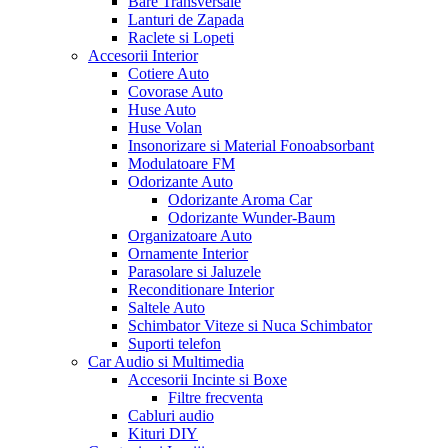
Bare Transversale
Lanturi de Zapada
Raclete si Lopeti
Accesorii Interior
Cotiere Auto
Covorase Auto
Huse Auto
Huse Volan
Insonorizare si Material Fonoabsorbant
Modulatoare FM
Odorizante Auto
Odorizante Aroma Car
Odorizante Wunder-Baum
Organizatoare Auto
Ornamente Interior
Parasolare si Jaluzele
Reconditionare Interior
Saltele Auto
Schimbator Viteze si Nuca Schimbator
Suporti telefon
Car Audio si Multimedia
Accesorii Incinte si Boxe
Filtre frecventa
Cabluri audio
Kituri DIY