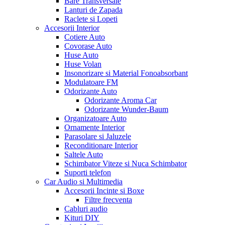
Bare Transversale
Lanturi de Zapada
Raclete si Lopeti
Accesorii Interior
Cotiere Auto
Covorase Auto
Huse Auto
Huse Volan
Insonorizare si Material Fonoabsorbant
Modulatoare FM
Odorizante Auto
Odorizante Aroma Car
Odorizante Wunder-Baum
Organizatoare Auto
Ornamente Interior
Parasolare si Jaluzele
Reconditionare Interior
Saltele Auto
Schimbator Viteze si Nuca Schimbator
Suporti telefon
Car Audio si Multimedia
Accesorii Incinte si Boxe
Filtre frecventa
Cabluri audio
Kituri DIY