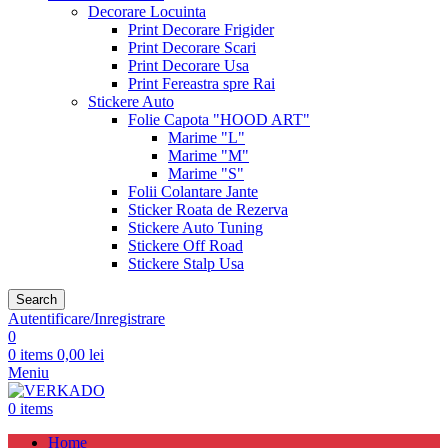
Decorare Locuinta
Print Decorare Frigider
Print Decorare Scari
Print Decorare Usa
Print Fereastra spre Rai
Stickere Auto
Folie Capota "HOOD ART"
Marime "L"
Marime "M"
Marime "S"
Folii Colantare Jante
Sticker Roata de Rezerva
Stickere Auto Tuning
Stickere Off Road
Stickere Stalp Usa
Search
Autentificare/Inregistrare
0
0
items
0,00
lei
Meniu
0
items
Home