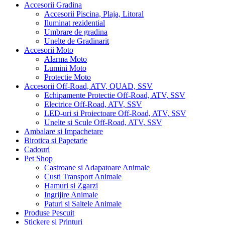
Accesorii Gradina
Accesorii Piscina, Plaja, Litoral
Iluminat rezidential
Umbrare de gradina
Unelte de Gradinarit
Accesorii Moto
Alarma Moto
Lumini Moto
Protectie Moto
Accesorii Off-Road, ATV, QUAD, SSV
Echipamente Protectie Off-Road, ATV, SSV
Electrice Off-Road, ATV, SSV
LED-uri si Proiectoare Off-Road, ATV, SSV
Unelte si Scule Off-Road, ATV, SSV
Ambalare si Impachetare
Birotica si Papetarie
Cadouri
Pet Shop
Castroane si Adapatoare Animale
Custi Transport Animale
Hamuri si Zgarzi
Ingrijire Animale
Paturi si Saltele Animale
Produse Pescuit
Stickere si Printuri