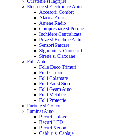
Curatenie si Ingrijire
Electrice si Electronice Auto
Accesorii Confort
Alarma Auto
Antene Radio
Compresoare si Pompe
Inchidere Centralizata
Prize si Brichete Auto
Senzori Parcare
Sigurante si Conectori
Sirene si Claxoane
Folii Auto
Folie Deco Trimuri
Folii Carbon
Folii Colantare
Folii Far si Stop
Folii Geam Auto
Folii Metalice
Folii Protectie
Furtune si Coliere
Iluminat Auto
Becuri Halogen
Becuri LED
Becuri Xenon
Cabluri si Cablaje