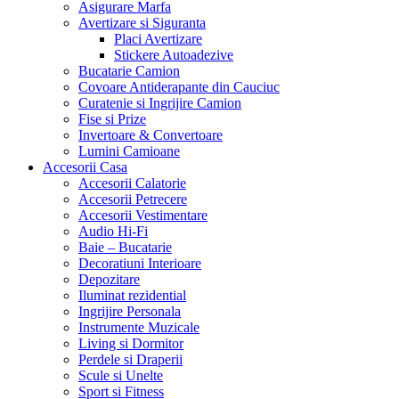
Asigurare Marfa
Avertizare si Siguranta
Placi Avertizare
Stickere Autoadezive
Bucatarie Camion
Covoare Antiderapante din Cauciuc
Curatenie si Ingrijire Camion
Fise si Prize
Invertoare & Convertoare
Lumini Camioane
Accesorii Casa
Accesorii Calatorie
Accesorii Petrecere
Accesorii Vestimentare
Audio Hi-Fi
Baie – Bucatarie
Decoratiuni Interioare
Depozitare
Iluminat rezidential
Ingrijire Personala
Instrumente Muzicale
Living si Dormitor
Perdele si Draperii
Scule si Unelte
Sport si Fitness