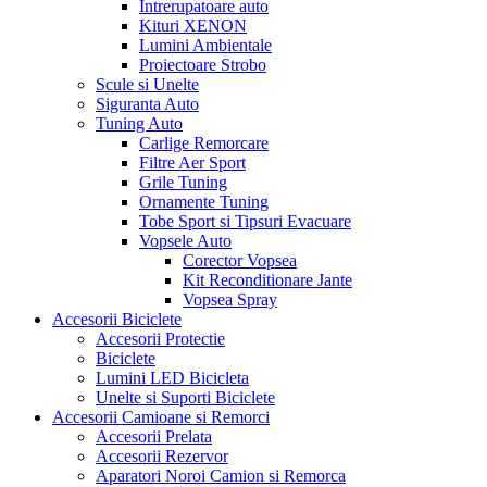
Intrerupatoare auto
Kituri XENON
Lumini Ambientale
Proiectoare Strobo
Scule si Unelte
Siguranta Auto
Tuning Auto
Carlige Remorcare
Filtre Aer Sport
Grile Tuning
Ornamente Tuning
Tobe Sport si Tipsuri Evacuare
Vopsele Auto
Corector Vopsea
Kit Reconditionare Jante
Vopsea Spray
Accesorii Biciclete
Accesorii Protectie
Biciclete
Lumini LED Bicicleta
Unelte si Suporti Biciclete
Accesorii Camioane si Remorci
Accesorii Prelata
Accesorii Rezervor
Aparatori Noroi Camion si Remorca