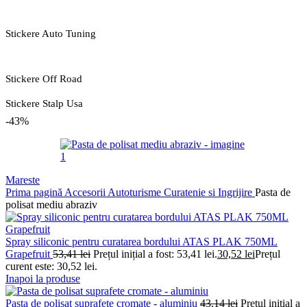
Stickere Auto Tuning
Stickere Off Road
Stickere Stalp Usa
-43%
Mareste
Prima pagină
Accesorii Autoturisme
Curatenie si Ingrijire
Pasta de
polisat mediu abraziv
Spray siliconic pentru curatarea bordului ATAS PLAK 750ML
Grapefruit
53,41
lei
Prețul inițial a fost: 53,41 lei.
30,52
lei
Prețul
curent este: 30,52 lei.
Inapoi la produse
Pasta de polisat suprafete cromate - aluminiu
43,14
lei
Prețul inițial a