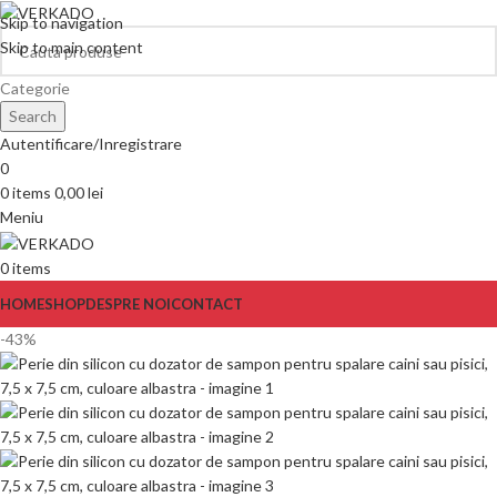
Skip to navigation
Skip to main content
Categorie
Search
Autentificare/Inregistrare
0
0
items
0,00
lei
Meniu
0
items
HOME
SHOP
DESPRE NOI
CONTACT
-43%