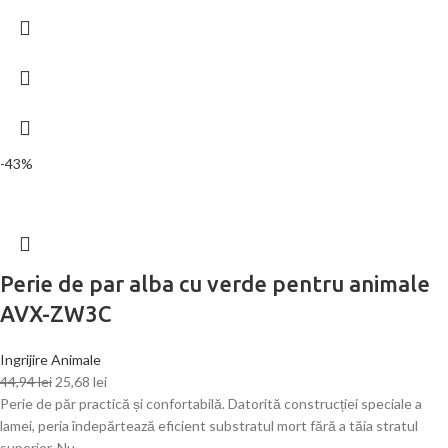
-43%
Perie de par alba cu verde pentru animale
AVX-ZW3C
Ingrijire Animale
44,94
lei
25,68
lei
Perie de păr practică și confortabilă. Datorită construcției speciale a
lamei, peria îndepărtează eficient substratul mort fără a tăia stratul
superior. Nu