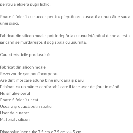
pentru a elibera puțin lichid.
Poate fi folosit cu succes pentru pieptănarea uscată a unui câine sau a
unei pisici.
Fabricat din silicon moale, poți îndepărta cu ușurință părul de pe acesta,
iar când se murdărește, îl poți spăla cu ușurință.
Caracteristicile produsului:
Fabricat din silicon moale
Rezervor de șampon încorporat
Are dinți moi care adună bine murdăria și părul
Echipat cu un mâner confortabil care îl face ușor de ținut în mână
Nu smulge părul
Poate fi folosit uscat
Ușoară și ocupă puțin spațiu
Usor de curatat
Material : silicon
Dimensiuni pensula: 7,5 cm x 7,5 cm x 4,5 cm