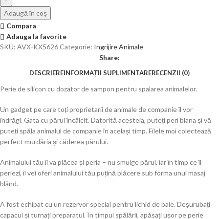
Adaugă în coș
Compara
Adauga la favorite
SKU:
AVX-KX5626
Categorie:
Ingrijire Animale
Share:
DESCRIERE
INFORMAȚII SUPLIMENTARE
RECENZII (0)
Perie de silicon cu dozator de sampon pentru spalarea animalelor.
Un gadget pe care toți proprietarii de animale de companie îl vor
îndrăgi. Gata cu părul încâlcit. Datorită acesteia, puteți peri blana și vă
puteți spăla animalul de companie în același timp. Filele moi colectează
perfect murdăria și căderea părului.
Animalului tău îi va plăcea și peria – nu smulge părul, iar în timp ce îl
periezi, îi vei oferi animalului tău puțină plăcere sub forma unui masaj
blând.
A fost echipat cu un rezervor special pentru lichid de baie. Deșurubați
capacul și turnați preparatul. În timpul spălării, apăsați ușor pe perie