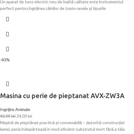
Un aparat de tuns electric nou de înaltă calitate este instrumentul
perfect pentru îngrijirea câinilor de toate rasele și tipurile
-43%
Masina cu perie de pieptanat AVX-ZW3A
Ingrijire Animale
42,05
lei
24,03
lei
Mașină de pieptănat practică și convenabilă – datorită construcției
lamei, peria îndepărtează în mod eficient substratul mort fără a tăia