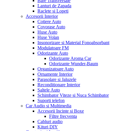
Bare Transversale
Lanturi de Zapada
Raclete si Lopeti
Accesorii Interior
Cotiere Auto
Covorase Auto
Huse Auto
Huse Volan
Insonorizare si Material Fonoabsorbant
Modulatoare FM
Odorizante Auto
Odorizante Aroma Car
Odorizante Wunder-Baum
Organizatoare Auto
Ornamente Interior
Parasolare si Jaluzele
Reconditionare Interior
Saltele Auto
Schimbator Viteze si Nuca Schimbator
Suporti telefon
Car Audio si Multimedia
Accesorii Incinte si Boxe
Filtre frecventa
Cabluri audio
Kituri DIY