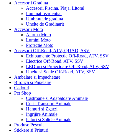
Accesorii Gradina
Accesorii Piscina, Plaja, Litoral
Iluminat rezidential
Umbrare de gradina
Unelte de Gradinarit
Accesorii Moto
Alarma Moto
Lumini Moto
Protectie Moto
Accesorii Off-Road, ATV, QUAD, SSV
Echipamente Protectie Off-Road, ATV, SSV
Electrice Off-Road, ATV, SSV
LED-uri si Proiectoare Off-Road, ATV, SSV
Unelte si Scule Off-Road, ATV, SSV
Ambalare si Impachetare
Birotica si Papetarie
Cadouri
Pet Shop
Castroane si Adapatoare Animale
Custi Transport Animale
Hamuri si Zgarzi
Ingrijire Animale
Paturi si Saltele Animale
Produse Pescuit
Stickere si Printuri