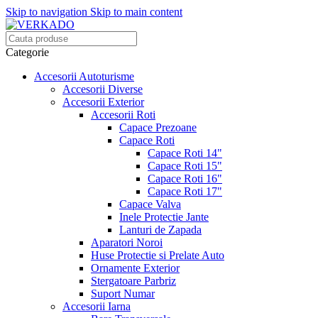
Skip to navigation
Skip to main content
Categorie
Accesorii Autoturisme
Accesorii Diverse
Accesorii Exterior
Accesorii Roti
Capace Prezoane
Capace Roti
Capace Roti 14"
Capace Roti 15"
Capace Roti 16"
Capace Roti 17"
Capace Valva
Inele Protectie Jante
Lanturi de Zapada
Aparatori Noroi
Huse Protectie si Prelate Auto
Ornamente Exterior
Stergatoare Parbriz
Suport Numar
Accesorii Iarna