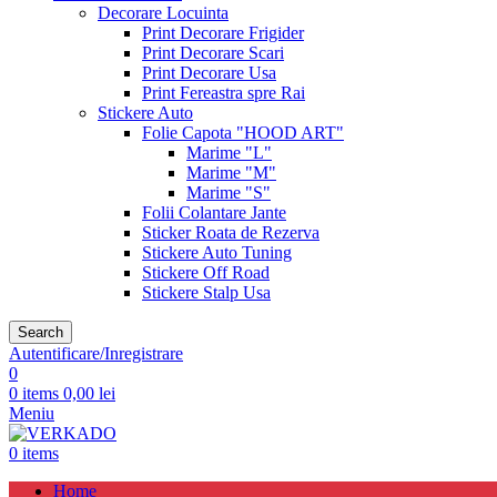
Decorare Locuinta
Print Decorare Frigider
Print Decorare Scari
Print Decorare Usa
Print Fereastra spre Rai
Stickere Auto
Folie Capota "HOOD ART"
Marime "L"
Marime "M"
Marime "S"
Folii Colantare Jante
Sticker Roata de Rezerva
Stickere Auto Tuning
Stickere Off Road
Stickere Stalp Usa
Search
Autentificare/Inregistrare
0
0
items
0,00
lei
Meniu
0
items
Home