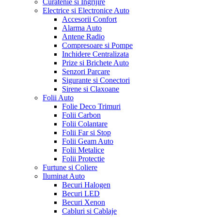
Curatenie si Ingrijire
Electrice si Electronice Auto
Accesorii Confort
Alarma Auto
Antene Radio
Compresoare si Pompe
Inchidere Centralizata
Prize si Brichete Auto
Senzori Parcare
Sigurante si Conectori
Sirene si Claxoane
Folii Auto
Folie Deco Trimuri
Folii Carbon
Folii Colantare
Folii Far si Stop
Folii Geam Auto
Folii Metalice
Folii Protectie
Furtune si Coliere
Iluminat Auto
Becuri Halogen
Becuri LED
Becuri Xenon
Cabluri si Cablaje