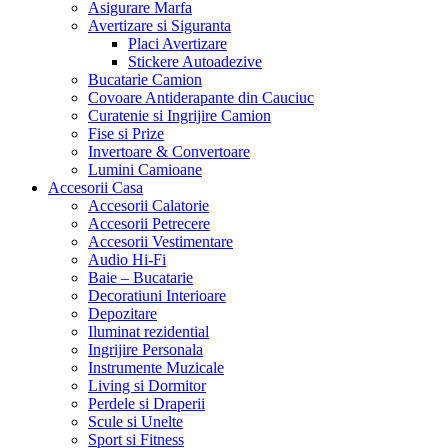
Asigurare Marfa
Avertizare si Siguranta
Placi Avertizare
Stickere Autoadezive
Bucatarie Camion
Covoare Antiderapante din Cauciuc
Curatenie si Ingrijire Camion
Fise si Prize
Invertoare & Convertoare
Lumini Camioane
Accesorii Casa
Accesorii Calatorie
Accesorii Petrecere
Accesorii Vestimentare
Audio Hi-Fi
Baie – Bucatarie
Decoratiuni Interioare
Depozitare
Iluminat rezidential
Ingrijire Personala
Instrumente Muzicale
Living si Dormitor
Perdele si Draperii
Scule si Unelte
Sport si Fitness