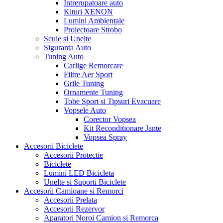
Intrerupatoare auto
Kituri XENON
Lumini Ambientale
Proiectoare Strobo
Scule si Unelte
Siguranta Auto
Tuning Auto
Carlige Remorcare
Filtre Aer Sport
Grile Tuning
Ornamente Tuning
Tobe Sport si Tipsuri Evacuare
Vopsele Auto
Corector Vopsea
Kit Reconditionare Jante
Vopsea Spray
Accesorii Biciclete
Accesorii Protectie
Biciclete
Lumini LED Bicicleta
Unelte si Suporti Biciclete
Accesorii Camioane si Remorci
Accesorii Prelata
Accesorii Rezervor
Aparatori Noroi Camion si Remorca