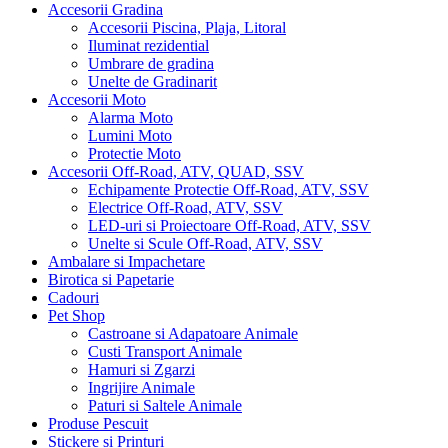
Accesorii Gradina
Accesorii Piscina, Plaja, Litoral
Iluminat rezidential
Umbrare de gradina
Unelte de Gradinarit
Accesorii Moto
Alarma Moto
Lumini Moto
Protectie Moto
Accesorii Off-Road, ATV, QUAD, SSV
Echipamente Protectie Off-Road, ATV, SSV
Electrice Off-Road, ATV, SSV
LED-uri si Proiectoare Off-Road, ATV, SSV
Unelte si Scule Off-Road, ATV, SSV
Ambalare si Impachetare
Birotica si Papetarie
Cadouri
Pet Shop
Castroane si Adapatoare Animale
Custi Transport Animale
Hamuri si Zgarzi
Ingrijire Animale
Paturi si Saltele Animale
Produse Pescuit
Stickere si Printuri