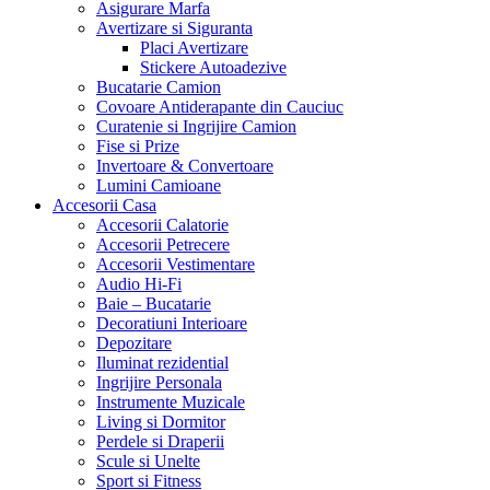
Asigurare Marfa
Avertizare si Siguranta
Placi Avertizare
Stickere Autoadezive
Bucatarie Camion
Covoare Antiderapante din Cauciuc
Curatenie si Ingrijire Camion
Fise si Prize
Invertoare & Convertoare
Lumini Camioane
Accesorii Casa
Accesorii Calatorie
Accesorii Petrecere
Accesorii Vestimentare
Audio Hi-Fi
Baie – Bucatarie
Decoratiuni Interioare
Depozitare
Iluminat rezidential
Ingrijire Personala
Instrumente Muzicale
Living si Dormitor
Perdele si Draperii
Scule si Unelte
Sport si Fitness