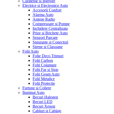
Curatenie si Ingrijire
Electrice si Electronice Auto
Accesorii Confort
Alarma Auto
Antene Radio
Compresoare si Pompe
Inchidere Centralizata
Prize si Brichete Auto
Senzori Parcare
Sigurante si Conectori
Sirene si Claxoane
Folii Auto
Folie Deco Trimuri
Folii Carbon
Folii Colantare
Folii Far si Stop
Folii Geam Auto
Folii Metalice
Folii Protectie
Furtune si Coliere
Iluminat Auto
Becuri Halogen
Becuri LED
Becuri Xenon
Cabluri si Cablaje