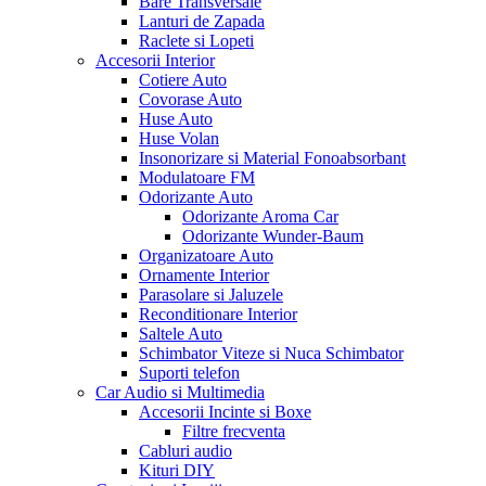
Bare Transversale
Lanturi de Zapada
Raclete si Lopeti
Accesorii Interior
Cotiere Auto
Covorase Auto
Huse Auto
Huse Volan
Insonorizare si Material Fonoabsorbant
Modulatoare FM
Odorizante Auto
Odorizante Aroma Car
Odorizante Wunder-Baum
Organizatoare Auto
Ornamente Interior
Parasolare si Jaluzele
Reconditionare Interior
Saltele Auto
Schimbator Viteze si Nuca Schimbator
Suporti telefon
Car Audio si Multimedia
Accesorii Incinte si Boxe
Filtre frecventa
Cabluri audio
Kituri DIY