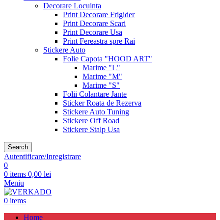
Decorare Locuinta
Print Decorare Frigider
Print Decorare Scari
Print Decorare Usa
Print Fereastra spre Rai
Stickere Auto
Folie Capota "HOOD ART"
Marime "L"
Marime "M"
Marime "S"
Folii Colantare Jante
Sticker Roata de Rezerva
Stickere Auto Tuning
Stickere Off Road
Stickere Stalp Usa
Search
Autentificare/Inregistrare
0
0
items
0,00
lei
Meniu
0
items
Home