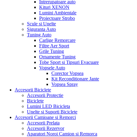
Intrerupatoare auto
Kituri XENON
Lumini Ambientale
Proiectoare Strobo
Scule si Unelte
Siguranta Auto
Tuning Auto
Carlige Remorcare
Filtre Aer Sport
Grile Tuning
Ornamente Tuning
Tobe Sport si Tipsuri Evacuare
Vopsele Auto
Corector Vopsea
Kit Reconditionare Jante
Vopsea Spray
Accesorii Biciclete
Accesorii Protectie
Biciclete
Lumini LED Bicicleta
Unelte si Suporti Biciclete
Accesorii Camioane si Remorci
Accesorii Prelata
Accesorii Rezervor
Aparatori Noroi Camion si Remorca