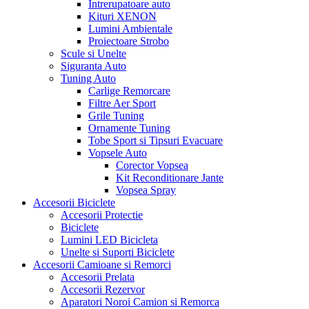
Intrerupatoare auto
Kituri XENON
Lumini Ambientale
Proiectoare Strobo
Scule si Unelte
Siguranta Auto
Tuning Auto
Carlige Remorcare
Filtre Aer Sport
Grile Tuning
Ornamente Tuning
Tobe Sport si Tipsuri Evacuare
Vopsele Auto
Corector Vopsea
Kit Reconditionare Jante
Vopsea Spray
Accesorii Biciclete
Accesorii Protectie
Biciclete
Lumini LED Bicicleta
Unelte si Suporti Biciclete
Accesorii Camioane si Remorci
Accesorii Prelata
Accesorii Rezervor
Aparatori Noroi Camion si Remorca