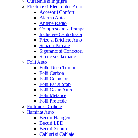
Curatenie si Ingrijire
Electrice si Electronice Auto
Accesorii Confort
Alarma Auto
Antene Radio
Compresoare si Pompe
Inchidere Centralizata
Prize si Brichete Auto
Senzori Parcare
Sigurante si Conectori
Sirene si Claxoane
Folii Auto
Folie Deco Trimuri
Folii Carbon
Folii Colantare
Folii Far si Stop
Folii Geam Auto
Folii Metalice
Folii Protectie
Furtune si Coliere
Iluminat Auto
Becuri Halogen
Becuri LED
Becuri Xenon
Cabluri si Cablaje