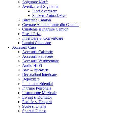
Asigurare Marfa
Avertizare si Siguranta
Placi Avertizare
Stickere Autoadezive
Bucatarie Camion
Covoare Antiderapante din Cauciuc
Curatenie si Ingrijire Camion
Fise si Prize
Invertoare & Convertoare
Lumini Camioane
Accesorii Casa
Accesorii Calatorie
Accesorii Petrecere
Accesorii Vestimentare
Audio Hi-Fi
Baie – Bucatarie
Decoratiuni Interioare
Depozitare
Iluminat rezidential
Ingrijire Personala
Instrumente Muzicale
Living si Dormitor
Perdele si Draperii
Scule si Unelte
Sport si Fitness