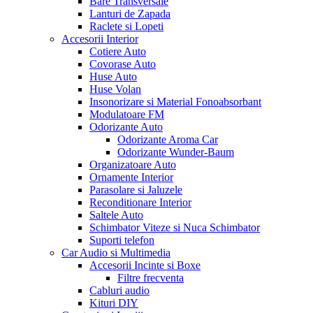
Bare Transversale
Lanturi de Zapada
Raclete si Lopeti
Accesorii Interior
Cotiere Auto
Covorase Auto
Huse Auto
Huse Volan
Insonorizare si Material Fonoabsorbant
Modulatoare FM
Odorizante Auto
Odorizante Aroma Car
Odorizante Wunder-Baum
Organizatoare Auto
Ornamente Interior
Parasolare si Jaluzele
Reconditionare Interior
Saltele Auto
Schimbator Viteze si Nuca Schimbator
Suporti telefon
Car Audio si Multimedia
Accesorii Incinte si Boxe
Filtre frecventa
Cabluri audio
Kituri DIY