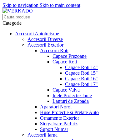
Skip to navigation
Skip to main content
Categorie
Accesorii Autoturisme
Accesorii Diverse
Accesorii Exterior
Accesorii Roti
Capace Prezoane
Capace Roti
Capace Roti 14"
Capace Roti 15"
Capace Roti 16"
Capace Roti 17"
Capace Valva
Inele Protectie Jante
Lanturi de Zapada
Aparatori Noroi
Huse Protectie si Prelate Auto
Ornamente Exterior
Stergatoare Parbriz
Suport Numar
Accesorii Iarna