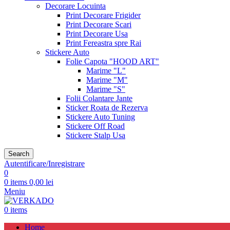
Decorare Locuinta
Print Decorare Frigider
Print Decorare Scari
Print Decorare Usa
Print Fereastra spre Rai
Stickere Auto
Folie Capota "HOOD ART"
Marime "L"
Marime "M"
Marime "S"
Folii Colantare Jante
Sticker Roata de Rezerva
Stickere Auto Tuning
Stickere Off Road
Stickere Stalp Usa
Search
Autentificare/Inregistrare
0
0
items
0,00
lei
Meniu
0
items
Home