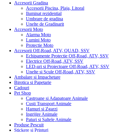
Accesorii Gradina
Accesorii Piscina, Plaja, Litoral
Iluminat rezidential
Umbrare de gradina
Unelte de Gradinarit
Accesorii Moto
Alarma Moto
Lumini Moto
Protectie Moto
Accesorii Off-Road, ATV, QUAD, SSV
Echipamente Protectie Off-Road, ATV, SSV
Electrice Off-Road, ATV, SSV
LED-uri si Proiectoare Off-Road, ATV, SSV
Unelte si Scule Off-Road, ATV, SSV
Ambalare si Impachetare
Birotica si Papetarie
Cadouri
Pet Shop
Castroane si Adapatoare Animale
Custi Transport Animale
Hamuri si Zgarzi
Ingrijire Animale
Paturi si Saltele Animale
Produse Pescuit
Stickere si Printuri