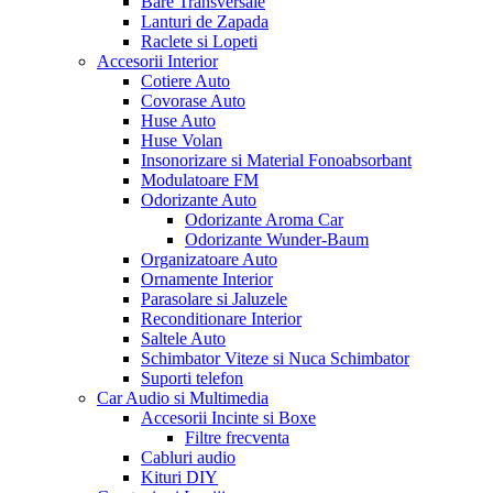
Bare Transversale
Lanturi de Zapada
Raclete si Lopeti
Accesorii Interior
Cotiere Auto
Covorase Auto
Huse Auto
Huse Volan
Insonorizare si Material Fonoabsorbant
Modulatoare FM
Odorizante Auto
Odorizante Aroma Car
Odorizante Wunder-Baum
Organizatoare Auto
Ornamente Interior
Parasolare si Jaluzele
Reconditionare Interior
Saltele Auto
Schimbator Viteze si Nuca Schimbator
Suporti telefon
Car Audio si Multimedia
Accesorii Incinte si Boxe
Filtre frecventa
Cabluri audio
Kituri DIY