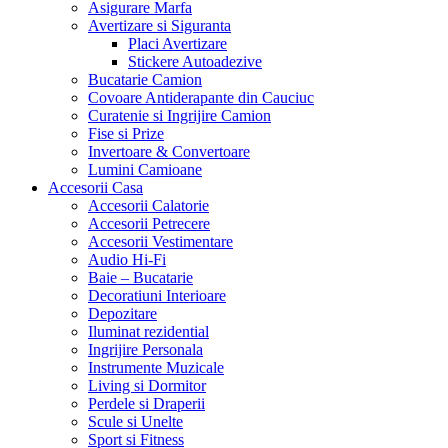
Asigurare Marfa
Avertizare si Siguranta
Placi Avertizare
Stickere Autoadezive
Bucatarie Camion
Covoare Antiderapante din Cauciuc
Curatenie si Ingrijire Camion
Fise si Prize
Invertoare & Convertoare
Lumini Camioane
Accesorii Casa
Accesorii Calatorie
Accesorii Petrecere
Accesorii Vestimentare
Audio Hi-Fi
Baie – Bucatarie
Decoratiuni Interioare
Depozitare
Iluminat rezidential
Ingrijire Personala
Instrumente Muzicale
Living si Dormitor
Perdele si Draperii
Scule si Unelte
Sport si Fitness