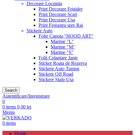
Decorare Locuinta
Print Decorare Frigider
Print Decorare Scari
Print Decorare Usa
Print Fereastra spre Rai
Stickere Auto
Folie Capota "HOOD ART"
Marime "L"
Marime "M"
Marime "S"
Folii Colantare Jante
Sticker Roata de Rezerva
Stickere Auto Tuning
Stickere Off Road
Stickere Stalp Usa
Search
Autentificare/Inregistrare
0
0
items
0,00
lei
Meniu
0
items
Home