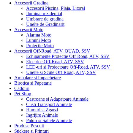
Accesorii Gradina
Accesorii Piscina, Plaja, Litoral
Iluminat rezidential
Umbrare de gradina
Unelte de Gradinarit
Accesorii Moto
Alarma Moto
Lumini Moto
Protectie Moto
Accesorii Off-Road, ATV, QUAD, SSV
Echipamente Protectie Off-Road, ATV, SSV
Electrice Off-Road, ATV, SSV
LED-uri si Proiectoare Off-Road, ATV, SSV
Unelte si Scule Off-Road, ATV, SSV
Ambalare si Impachetare
Birotica si Papetarie
Cadouri
Pet Shop
Castroane si Adapatoare Animale
Custi Transport Animale
Hamuri si Zgarzi
Ingrijire Animale
Paturi si Saltele Animale
Produse Pescuit
Stickere si Printuri