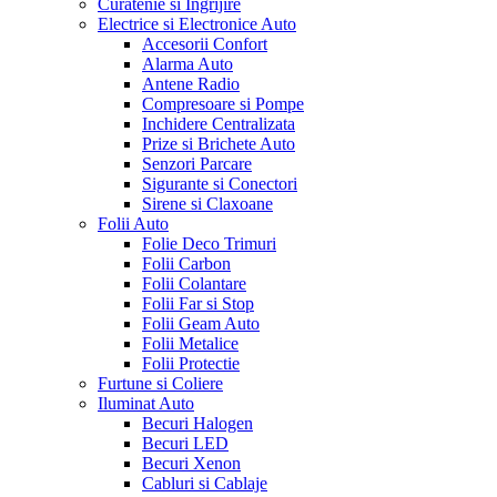
Curatenie si Ingrijire
Electrice si Electronice Auto
Accesorii Confort
Alarma Auto
Antene Radio
Compresoare si Pompe
Inchidere Centralizata
Prize si Brichete Auto
Senzori Parcare
Sigurante si Conectori
Sirene si Claxoane
Folii Auto
Folie Deco Trimuri
Folii Carbon
Folii Colantare
Folii Far si Stop
Folii Geam Auto
Folii Metalice
Folii Protectie
Furtune si Coliere
Iluminat Auto
Becuri Halogen
Becuri LED
Becuri Xenon
Cabluri si Cablaje