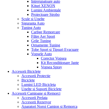
Intrerupatoare auto
Kituri XENON
Lumini Ambientale
Proiectoare Strobo
Scule si Unelte
Siguranta Auto
Tuning Auto
Carlige Remorcare
Filtre Aer Sport
Grile Tuning
Ornamente Tuning
Tobe Sport si Tipsuri Evacuare
Vopsele Auto
Corector Vopsea
Kit Reconditionare Jante
Vopsea Spray
Accesorii Biciclete
Accesorii Protectie
Biciclete
Lumini LED Bicicleta
Unelte si Suporti Biciclete
Accesorii Camioane si Remorci
Accesorii Prelata
Accesorii Rezervor
Aparatori Noroi Camion si Remorca