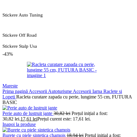
Stickere Auto Tuning
Stickere Off Road
Stickere Stalp Usa
-43%
Mareste
Prima pagină
Accesorii Autoturisme
Accesorii Iarna
Raclete si
Lopeti
Racleta curatare zapada cu perie, lungime 55 cm, FUTURA
BASIC
Perie auto de lustruit jante
30,82
lei
Prețul inițial a fost:
30,82 lei.
17,61
lei
Prețul curent este: 17,61 lei.
Inapoi la produse
Burete cu piele sintetica chamois
18,94
lei
Prețul inițial a fost: