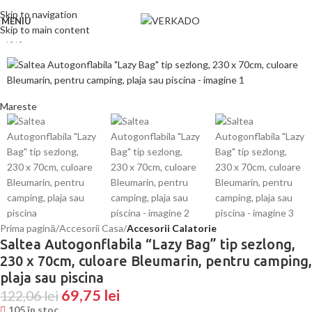
Skip to navigation
MENIU
Skip to main content
-43%
Mareste
Prima pagină
Accesorii Casa
Accesorii Calatorie
Saltea Autogonflabila “Lazy Bag” tip sezlong,
230 x 70cm, culoare Bleumarin, pentru camping,
plaja sau piscina
69,75
lei
122,06
lei
105 în stoc