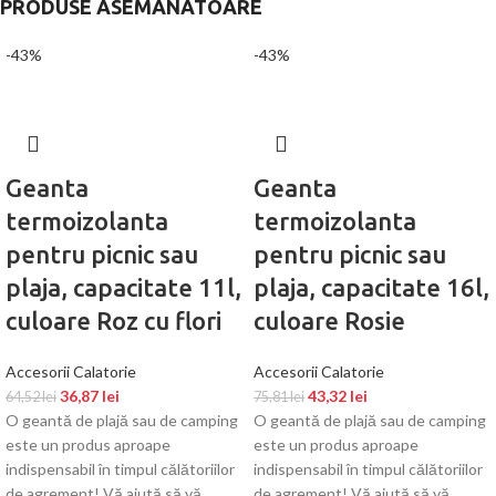
PRODUSE ASEMANATOARE
-43%
-43%
Geanta
Geanta
termoizolanta
termoizolanta
pentru picnic sau
pentru picnic sau
plaja, capacitate 11l,
plaja, capacitate 16l,
culoare Roz cu flori
culoare Rosie
Accesorii Calatorie
Accesorii Calatorie
36,87
lei
43,32
lei
64,52
lei
75,81
lei
O geantă de plajă sau de camping
O geantă de plajă sau de camping
este un produs aproape
este un produs aproape
indispensabil în timpul călătoriilor
indispensabil în timpul călătoriilor
de agrement! Vă ajută să vă
de agrement! Vă ajută să vă