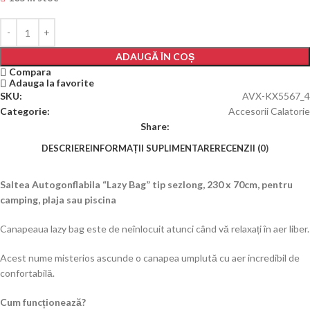
ADAUGĂ ÎN COȘ
Compara
Adauga la favorite
SKU:
AVX-KX5567_4
Categorie:
Accesorii Calatorie
Share:
DESCRIERE
INFORMAȚII SUPLIMENTARE
RECENZII (0)
Saltea Autogonflabila “Lazy Bag” tip sezlong, 230 x 70cm, pentru
camping, plaja sau piscina
Canapeaua lazy bag este de neînlocuit atunci când vă relaxați în aer liber.
Acest nume misterios ascunde o canapea umplută cu aer incredibil de
confortabilă.
Cum funcționează?