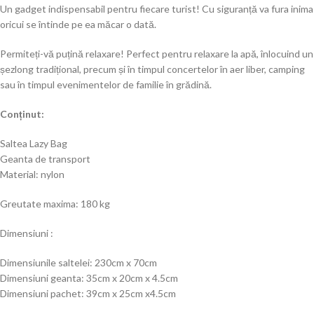
Un gadget indispensabil pentru fiecare turist! Cu siguranță va fura inima
oricui se întinde pe ea măcar o dată.
Permiteți-vă puțină relaxare! Perfect pentru relaxare la apă, înlocuind un
șezlong tradițional, precum și în timpul concertelor în aer liber, camping
sau în timpul evenimentelor de familie în grădină.
Conținut:
Saltea Lazy Bag
Geanta de transport
Material: nylon
Greutate maxima: 180 kg
Dimensiuni :
Dimensiunile saltelei: 230cm x 70cm
Dimensiuni geanta: 35cm x 20cm x 4.5cm
Dimensiuni pachet: 39cm x 25cm x4.5cm