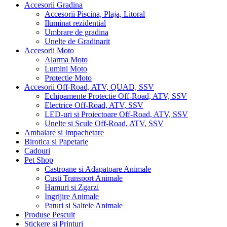
Accesorii Gradina
Accesorii Piscina, Plaja, Litoral
Iluminat rezidential
Umbrare de gradina
Unelte de Gradinarit
Accesorii Moto
Alarma Moto
Lumini Moto
Protectie Moto
Accesorii Off-Road, ATV, QUAD, SSV
Echipamente Protectie Off-Road, ATV, SSV
Electrice Off-Road, ATV, SSV
LED-uri si Proiectoare Off-Road, ATV, SSV
Unelte si Scule Off-Road, ATV, SSV
Ambalare si Impachetare
Birotica si Papetarie
Cadouri
Pet Shop
Castroane si Adapatoare Animale
Custi Transport Animale
Hamuri si Zgarzi
Ingrijire Animale
Paturi si Saltele Animale
Produse Pescuit
Stickere si Printuri