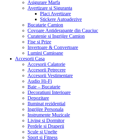
Asigurare Marfa
Avertizare si Siguranta
Placi Avertizare
Stickere Autoadezive
Bucatarie Camion
Covoare Antiderapante din Cauciuc
Curatenie si Ingrijire Camion
Fise si Prize
Invertoare & Convertoare
Lumini Camioane
Accesorii Casa
Accesorii Calatorie
Accesorii Petrecere
Accesorii Vestimentare
Audio Hi-Fi
Baie – Bucatarie
Decoratiuni Interioare
Depozitare
Iluminat rezidential
Ingrijire Personala
Instrumente Muzicale
Living si Dormitor
Perdele si Draperii
Scule si Unelte
Sport si Fitness