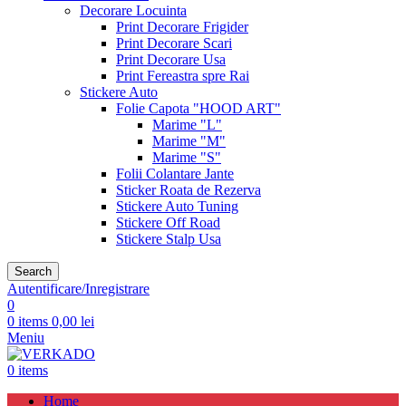
Decorare Locuinta
Print Decorare Frigider
Print Decorare Scari
Print Decorare Usa
Print Fereastra spre Rai
Stickere Auto
Folie Capota "HOOD ART"
Marime "L"
Marime "M"
Marime "S"
Folii Colantare Jante
Sticker Roata de Rezerva
Stickere Auto Tuning
Stickere Off Road
Stickere Stalp Usa
Search
Autentificare/Inregistrare
0
0
items
0,00
lei
Meniu
0
items
Home