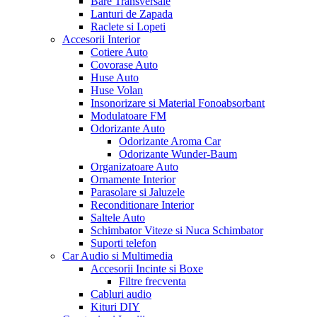
Bare Transversale
Lanturi de Zapada
Raclete si Lopeti
Accesorii Interior
Cotiere Auto
Covorase Auto
Huse Auto
Huse Volan
Insonorizare si Material Fonoabsorbant
Modulatoare FM
Odorizante Auto
Odorizante Aroma Car
Odorizante Wunder-Baum
Organizatoare Auto
Ornamente Interior
Parasolare si Jaluzele
Reconditionare Interior
Saltele Auto
Schimbator Viteze si Nuca Schimbator
Suporti telefon
Car Audio si Multimedia
Accesorii Incinte si Boxe
Filtre frecventa
Cabluri audio
Kituri DIY