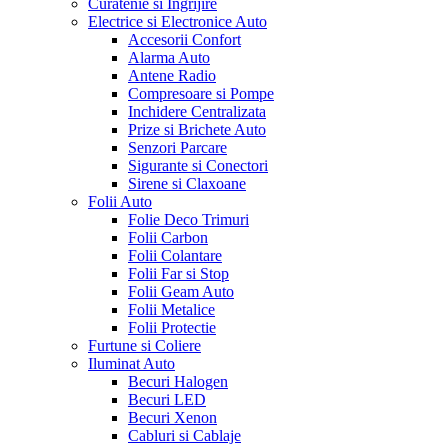
Curatenie si Ingrijire
Electrice si Electronice Auto
Accesorii Confort
Alarma Auto
Antene Radio
Compresoare si Pompe
Inchidere Centralizata
Prize si Brichete Auto
Senzori Parcare
Sigurante si Conectori
Sirene si Claxoane
Folii Auto
Folie Deco Trimuri
Folii Carbon
Folii Colantare
Folii Far si Stop
Folii Geam Auto
Folii Metalice
Folii Protectie
Furtune si Coliere
Iluminat Auto
Becuri Halogen
Becuri LED
Becuri Xenon
Cabluri si Cablaje