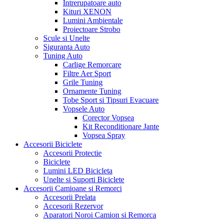
Intrerupatoare auto
Kituri XENON
Lumini Ambientale
Proiectoare Strobo
Scule si Unelte
Siguranta Auto
Tuning Auto
Carlige Remorcare
Filtre Aer Sport
Grile Tuning
Ornamente Tuning
Tobe Sport si Tipsuri Evacuare
Vopsele Auto
Corector Vopsea
Kit Reconditionare Jante
Vopsea Spray
Accesorii Biciclete
Accesorii Protectie
Biciclete
Lumini LED Bicicleta
Unelte si Suporti Biciclete
Accesorii Camioane si Remorci
Accesorii Prelata
Accesorii Rezervor
Aparatori Noroi Camion si Remorca