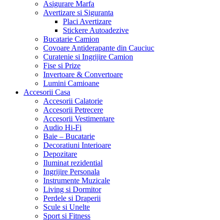
Asigurare Marfa
Avertizare si Siguranta
Placi Avertizare
Stickere Autoadezive
Bucatarie Camion
Covoare Antiderapante din Cauciuc
Curatenie si Ingrijire Camion
Fise si Prize
Invertoare & Convertoare
Lumini Camioane
Accesorii Casa
Accesorii Calatorie
Accesorii Petrecere
Accesorii Vestimentare
Audio Hi-Fi
Baie – Bucatarie
Decoratiuni Interioare
Depozitare
Iluminat rezidential
Ingrijire Personala
Instrumente Muzicale
Living si Dormitor
Perdele si Draperii
Scule si Unelte
Sport si Fitness