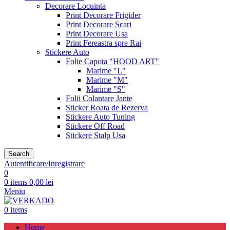
Decorare Locuinta
Print Decorare Frigider
Print Decorare Scari
Print Decorare Usa
Print Fereastra spre Rai
Stickere Auto
Folie Capota "HOOD ART"
Marime "L"
Marime "M"
Marime "S"
Folii Colantare Jante
Sticker Roata de Rezerva
Stickere Auto Tuning
Stickere Off Road
Stickere Stalp Usa
Search
Autentificare/Inregistrare
0
0
items
0,00
lei
Meniu
0
items
Home