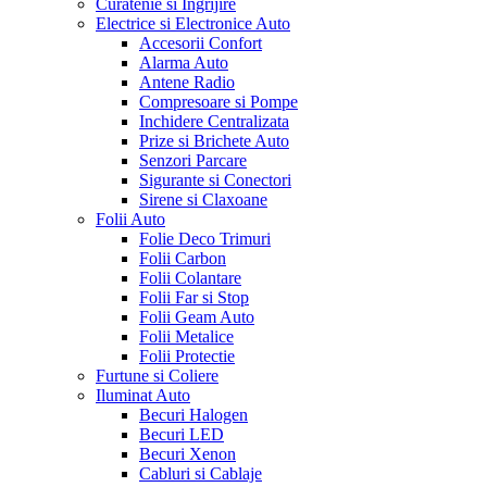
Curatenie si Ingrijire
Electrice si Electronice Auto
Accesorii Confort
Alarma Auto
Antene Radio
Compresoare si Pompe
Inchidere Centralizata
Prize si Brichete Auto
Senzori Parcare
Sigurante si Conectori
Sirene si Claxoane
Folii Auto
Folie Deco Trimuri
Folii Carbon
Folii Colantare
Folii Far si Stop
Folii Geam Auto
Folii Metalice
Folii Protectie
Furtune si Coliere
Iluminat Auto
Becuri Halogen
Becuri LED
Becuri Xenon
Cabluri si Cablaje