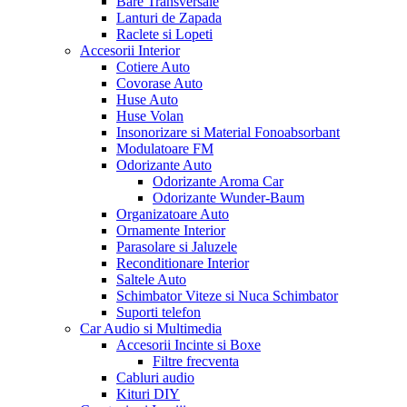
Bare Transversale
Lanturi de Zapada
Raclete si Lopeti
Accesorii Interior
Cotiere Auto
Covorase Auto
Huse Auto
Huse Volan
Insonorizare si Material Fonoabsorbant
Modulatoare FM
Odorizante Auto
Odorizante Aroma Car
Odorizante Wunder-Baum
Organizatoare Auto
Ornamente Interior
Parasolare si Jaluzele
Reconditionare Interior
Saltele Auto
Schimbator Viteze si Nuca Schimbator
Suporti telefon
Car Audio si Multimedia
Accesorii Incinte si Boxe
Filtre frecventa
Cabluri audio
Kituri DIY