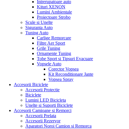
Intrerupatoare auto
Kituri XENON
Lumini Ambientale
Proiectoare Strobo
Scule si Unelte
Siguranta Auto
Tuning Auto
Carlige Remorcare
Filtre Aer Sport
Grile Tuning
Ornamente Tuning
Tobe Sport si Tipsuri Evacuare
Vopsele Auto
Corector Vopsea
Kit Reconditionare Jante
Vopsea Spray
Accesorii Biciclete
Accesorii Protectie
Biciclete
Lumini LED Bicicleta
Unelte si Suporti Biciclete
Accesorii Camioane si Remorci
Accesorii Prelata
Accesorii Rezervor
Aparatori Noroi Camion si Remorca