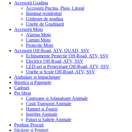
Accesorii Gradina
Accesorii Piscina, Plaja, Litoral
Iluminat rezidential
Umbrare de gradina
Unelte de Gradinarit
Accesorii Moto
Alarma Moto
Lumini Moto
Protectie Moto
Accesorii Off-Road, ATV, QUAD, SSV
Echipamente Protectie Off-Road, ATV, SSV
Electrice Off-Road, ATV, SSV
LED-uri si Proiectoare Off-Road, ATV, SSV
Unelte si Scule Off-Road, ATV, SSV
Ambalare si Impachetare
Birotica si Papetarie
Cadouri
Pet Shop
Castroane si Adapatoare Animale
Custi Transport Animale
Hamuri si Zgarzi
Ingrijire Animale
Paturi si Saltele Animale
Produse Pescuit
Stickere si Printuri