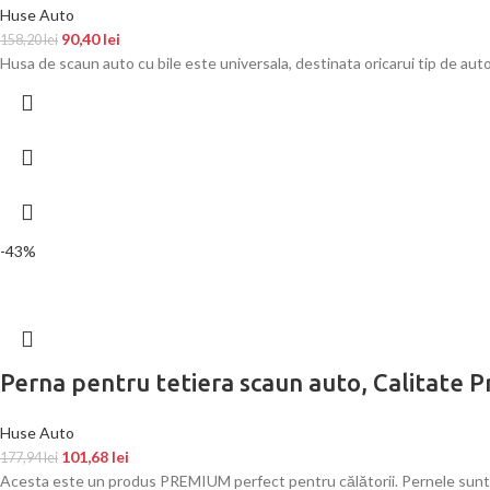
Huse Auto
90,40
lei
158,20
lei
Husa de scaun auto cu bile este universala, destinata oricarui tip de au
-43%
Perna pentru tetiera scaun auto, Calitate
Huse Auto
101,68
lei
177,94
lei
Acesta este un produs PREMIUM perfect pentru călătorii. Pernele sunt co