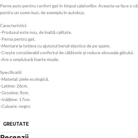
Perne auto pentru confort gat in timpul calatoriilor. Aceasta va face o c
pentru un somn bun, de exemplu în autobuz.
Caracteristici:
-Produsul este nou, de înaltă calitate.
-Perna pentru gat.
-Montare la tetiera cu ajutorul benzii elastice de pe spate.
-Crește considerabil confortul de călătorie și reduce oboseala gâtului.
-Are o umplutură foarte moale.
Specificatii:
-Material: piele ecologică.
-Latime: 26cm.
-Grosime: 8cm.
-Inălțime: 17cm.
-Culoare: negru
GREUTATE
Recenzii