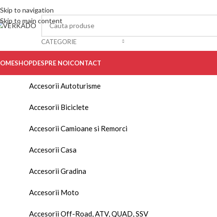
Skip to navigation
Skip to main content
CATEGORIE
OME
SHOP
DESPRE NOI
CONTACT
Accesorii Autoturisme
Accesorii Biciclete
Accesorii Camioane si Remorci
Accesorii Casa
Accesorii Gradina
Accesorii Moto
Accesorii Off-Road, ATV, QUAD, SSV