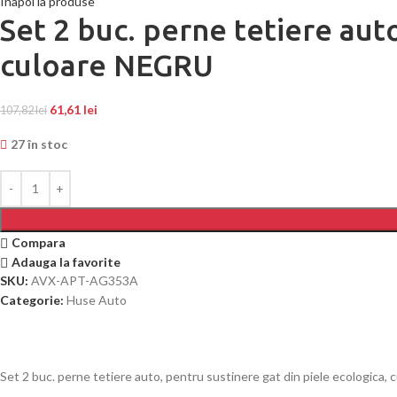
Inapoi la produse
Set 2 buc. perne tetiere aut
culoare NEGRU
61,61
lei
107,82
lei
27 în stoc
Compara
Adauga la favorite
SKU:
AVX-APT-AG353A
Categorie:
Huse Auto
Set 2 buc. perne tetiere auto, pentru sustinere gat din piele ecologica