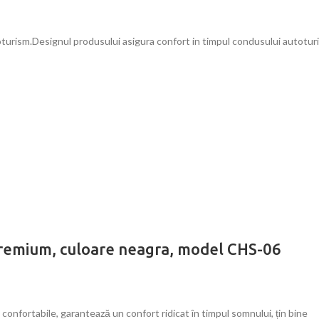
toturism.Designul produsului asigura confort in timpul condusului autotu
 Premium, culoare neagra, model CHS-06
nfortabile, garantează un confort ridicat în timpul somnului, țin bine