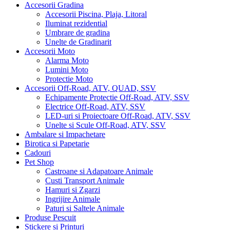
Accesorii Gradina
Accesorii Piscina, Plaja, Litoral
Iluminat rezidential
Umbrare de gradina
Unelte de Gradinarit
Accesorii Moto
Alarma Moto
Lumini Moto
Protectie Moto
Accesorii Off-Road, ATV, QUAD, SSV
Echipamente Protectie Off-Road, ATV, SSV
Electrice Off-Road, ATV, SSV
LED-uri si Proiectoare Off-Road, ATV, SSV
Unelte si Scule Off-Road, ATV, SSV
Ambalare si Impachetare
Birotica si Papetarie
Cadouri
Pet Shop
Castroane si Adapatoare Animale
Custi Transport Animale
Hamuri si Zgarzi
Ingrijire Animale
Paturi si Saltele Animale
Produse Pescuit
Stickere si Printuri