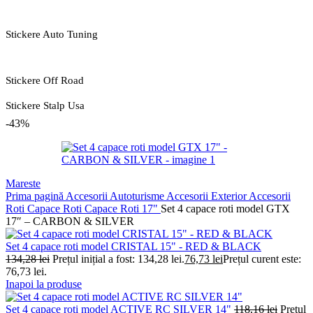
Stickere Auto Tuning
Stickere Off Road
Stickere Stalp Usa
-43%
Mareste
Prima pagină
Accesorii Autoturisme
Accesorii Exterior
Accesorii
Roti
Capace Roti
Capace Roti 17"
Set 4 capace roti model GTX
17″ – CARBON & SILVER
Set 4 capace roti model CRISTAL 15" - RED & BLACK
134,28
lei
Prețul inițial a fost: 134,28 lei.
76,73
lei
Prețul curent este:
76,73 lei.
Inapoi la produse
Set 4 capace roti model ACTIVE RC SILVER 14"
118,16
lei
Prețul