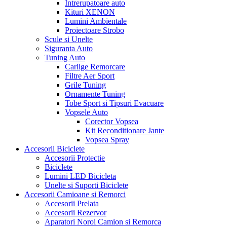
Intrerupatoare auto
Kituri XENON
Lumini Ambientale
Proiectoare Strobo
Scule si Unelte
Siguranta Auto
Tuning Auto
Carlige Remorcare
Filtre Aer Sport
Grile Tuning
Ornamente Tuning
Tobe Sport si Tipsuri Evacuare
Vopsele Auto
Corector Vopsea
Kit Reconditionare Jante
Vopsea Spray
Accesorii Biciclete
Accesorii Protectie
Biciclete
Lumini LED Bicicleta
Unelte si Suporti Biciclete
Accesorii Camioane si Remorci
Accesorii Prelata
Accesorii Rezervor
Aparatori Noroi Camion si Remorca