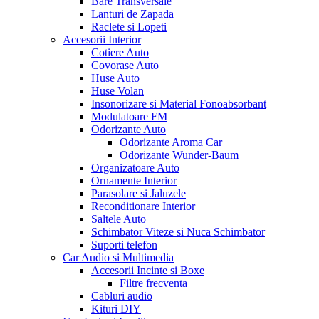
Bare Transversale
Lanturi de Zapada
Raclete si Lopeti
Accesorii Interior
Cotiere Auto
Covorase Auto
Huse Auto
Huse Volan
Insonorizare si Material Fonoabsorbant
Modulatoare FM
Odorizante Auto
Odorizante Aroma Car
Odorizante Wunder-Baum
Organizatoare Auto
Ornamente Interior
Parasolare si Jaluzele
Reconditionare Interior
Saltele Auto
Schimbator Viteze si Nuca Schimbator
Suporti telefon
Car Audio si Multimedia
Accesorii Incinte si Boxe
Filtre frecventa
Cabluri audio
Kituri DIY