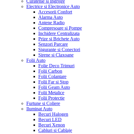
Curatenie si Ingrijire
Electrice si Electronice Auto
Accesorii Confort
Alarma Auto
Antene Radio
Compresoare si Pompe
Inchidere Centralizata
Prize si Brichete Auto
Senzori Parcare
Sigurante si Conectori
Sirene si Claxoane
Folii Auto
Folie Deco Trimuri
Folii Carbon
Folii Colantare
Folii Far si Stop
Folii Geam Auto
Folii Metalice
Folii Protectie
Furtune si Coliere
Iluminat Auto
Becuri Halogen
Becuri LED
Becuri Xenon
Cabluri si Cablaje