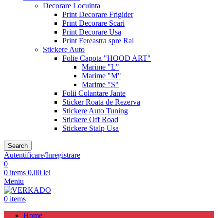
Decorare Locuinta
Print Decorare Frigider
Print Decorare Scari
Print Decorare Usa
Print Fereastra spre Rai
Stickere Auto
Folie Capota "HOOD ART"
Marime "L"
Marime "M"
Marime "S"
Folii Colantare Jante
Sticker Roata de Rezerva
Stickere Auto Tuning
Stickere Off Road
Stickere Stalp Usa
Search
Autentificare/Inregistrare
0
0
items
0,00
lei
Meniu
0
items
Home