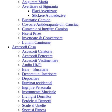
Asigurare Marfa
Avertizare si Siguranta
Placi Avertizare
Stickere Autoadezive
Bucatarie Camion
Covoare Antiderapante din Cauciuc
Curatenie si Ingrijire Camion
Fise si Prize
Invertoare & Convertoare
Lumini Camioane
Accesorii Casa
Accesorii Calatorie
Accesorii Petrecere
Accesorii Vestimentare
Audio Hi-Fi
Baie – Bucatarie
Decoratiuni Interioare
Depozitare
Iluminat rezidential
Ingrijire Personala
Instrumente Muzicale
Living si Dormitor
Perdele si Draperii
Scule si Unelte
Sport si Fitness