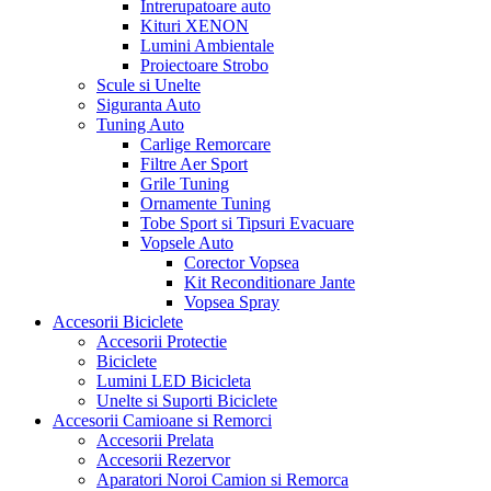
Intrerupatoare auto
Kituri XENON
Lumini Ambientale
Proiectoare Strobo
Scule si Unelte
Siguranta Auto
Tuning Auto
Carlige Remorcare
Filtre Aer Sport
Grile Tuning
Ornamente Tuning
Tobe Sport si Tipsuri Evacuare
Vopsele Auto
Corector Vopsea
Kit Reconditionare Jante
Vopsea Spray
Accesorii Biciclete
Accesorii Protectie
Biciclete
Lumini LED Bicicleta
Unelte si Suporti Biciclete
Accesorii Camioane si Remorci
Accesorii Prelata
Accesorii Rezervor
Aparatori Noroi Camion si Remorca