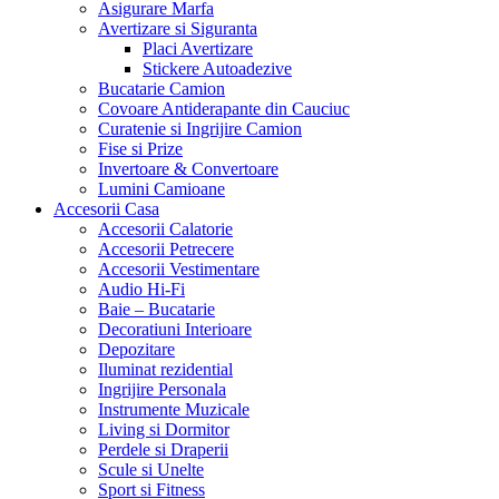
Asigurare Marfa
Avertizare si Siguranta
Placi Avertizare
Stickere Autoadezive
Bucatarie Camion
Covoare Antiderapante din Cauciuc
Curatenie si Ingrijire Camion
Fise si Prize
Invertoare & Convertoare
Lumini Camioane
Accesorii Casa
Accesorii Calatorie
Accesorii Petrecere
Accesorii Vestimentare
Audio Hi-Fi
Baie – Bucatarie
Decoratiuni Interioare
Depozitare
Iluminat rezidential
Ingrijire Personala
Instrumente Muzicale
Living si Dormitor
Perdele si Draperii
Scule si Unelte
Sport si Fitness