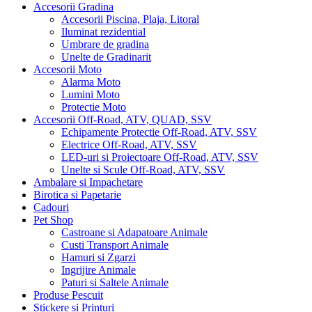
Accesorii Gradina
Accesorii Piscina, Plaja, Litoral
Iluminat rezidential
Umbrare de gradina
Unelte de Gradinarit
Accesorii Moto
Alarma Moto
Lumini Moto
Protectie Moto
Accesorii Off-Road, ATV, QUAD, SSV
Echipamente Protectie Off-Road, ATV, SSV
Electrice Off-Road, ATV, SSV
LED-uri si Proiectoare Off-Road, ATV, SSV
Unelte si Scule Off-Road, ATV, SSV
Ambalare si Impachetare
Birotica si Papetarie
Cadouri
Pet Shop
Castroane si Adapatoare Animale
Custi Transport Animale
Hamuri si Zgarzi
Ingrijire Animale
Paturi si Saltele Animale
Produse Pescuit
Stickere si Printuri