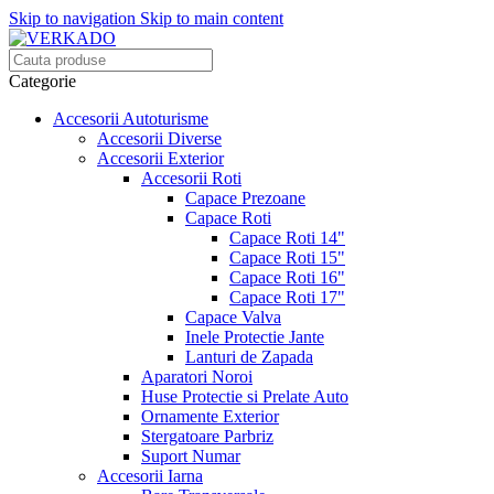
Skip to navigation
Skip to main content
Categorie
Accesorii Autoturisme
Accesorii Diverse
Accesorii Exterior
Accesorii Roti
Capace Prezoane
Capace Roti
Capace Roti 14"
Capace Roti 15"
Capace Roti 16"
Capace Roti 17"
Capace Valva
Inele Protectie Jante
Lanturi de Zapada
Aparatori Noroi
Huse Protectie si Prelate Auto
Ornamente Exterior
Stergatoare Parbriz
Suport Numar
Accesorii Iarna