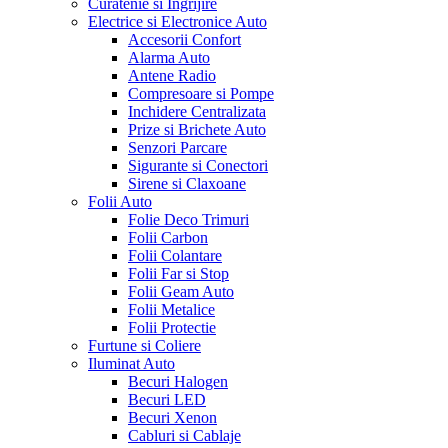
Curatenie si Ingrijire
Electrice si Electronice Auto
Accesorii Confort
Alarma Auto
Antene Radio
Compresoare si Pompe
Inchidere Centralizata
Prize si Brichete Auto
Senzori Parcare
Sigurante si Conectori
Sirene si Claxoane
Folii Auto
Folie Deco Trimuri
Folii Carbon
Folii Colantare
Folii Far si Stop
Folii Geam Auto
Folii Metalice
Folii Protectie
Furtune si Coliere
Iluminat Auto
Becuri Halogen
Becuri LED
Becuri Xenon
Cabluri si Cablaje