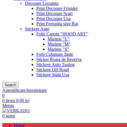
Decorare Locuinta
Print Decorare Frigider
Print Decorare Scari
Print Decorare Usa
Print Fereastra spre Rai
Stickere Auto
Folie Capota "HOOD ART"
Marime "L"
Marime "M"
Marime "S"
Folii Colantare Jante
Sticker Roata de Rezerva
Stickere Auto Tuning
Stickere Off Road
Stickere Stalp Usa
Search
Autentificare/Inregistrare
0
0
items
0,00
lei
Meniu
0
items
Home