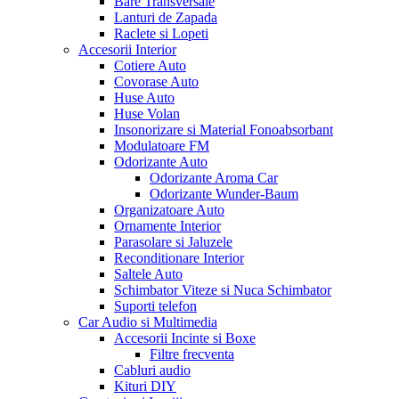
Bare Transversale
Lanturi de Zapada
Raclete si Lopeti
Accesorii Interior
Cotiere Auto
Covorase Auto
Huse Auto
Huse Volan
Insonorizare si Material Fonoabsorbant
Modulatoare FM
Odorizante Auto
Odorizante Aroma Car
Odorizante Wunder-Baum
Organizatoare Auto
Ornamente Interior
Parasolare si Jaluzele
Reconditionare Interior
Saltele Auto
Schimbator Viteze si Nuca Schimbator
Suporti telefon
Car Audio si Multimedia
Accesorii Incinte si Boxe
Filtre frecventa
Cabluri audio
Kituri DIY