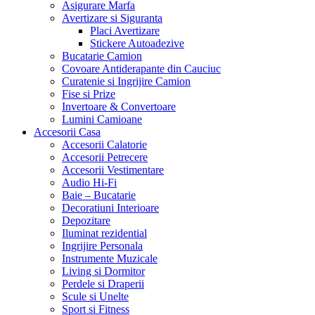
Asigurare Marfa
Avertizare si Siguranta
Placi Avertizare
Stickere Autoadezive
Bucatarie Camion
Covoare Antiderapante din Cauciuc
Curatenie si Ingrijire Camion
Fise si Prize
Invertoare & Convertoare
Lumini Camioane
Accesorii Casa
Accesorii Calatorie
Accesorii Petrecere
Accesorii Vestimentare
Audio Hi-Fi
Baie – Bucatarie
Decoratiuni Interioare
Depozitare
Iluminat rezidential
Ingrijire Personala
Instrumente Muzicale
Living si Dormitor
Perdele si Draperii
Scule si Unelte
Sport si Fitness