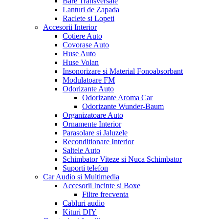
Bare Transversale
Lanturi de Zapada
Raclete si Lopeti
Accesorii Interior
Cotiere Auto
Covorase Auto
Huse Auto
Huse Volan
Insonorizare si Material Fonoabsorbant
Modulatoare FM
Odorizante Auto
Odorizante Aroma Car
Odorizante Wunder-Baum
Organizatoare Auto
Ornamente Interior
Parasolare si Jaluzele
Reconditionare Interior
Saltele Auto
Schimbator Viteze si Nuca Schimbator
Suporti telefon
Car Audio si Multimedia
Accesorii Incinte si Boxe
Filtre frecventa
Cabluri audio
Kituri DIY