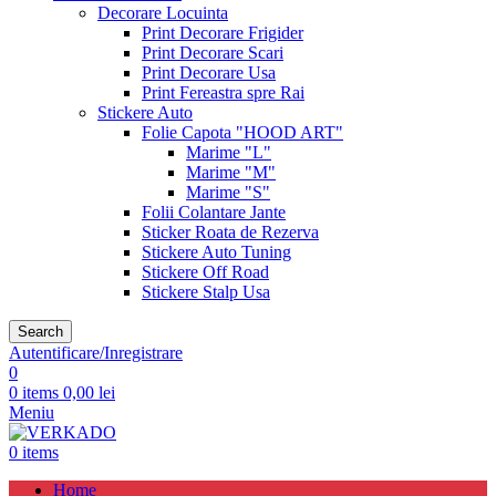
Decorare Locuinta
Print Decorare Frigider
Print Decorare Scari
Print Decorare Usa
Print Fereastra spre Rai
Stickere Auto
Folie Capota "HOOD ART"
Marime "L"
Marime "M"
Marime "S"
Folii Colantare Jante
Sticker Roata de Rezerva
Stickere Auto Tuning
Stickere Off Road
Stickere Stalp Usa
Search
Autentificare/Inregistrare
0
0
items
0,00
lei
Meniu
0
items
Home