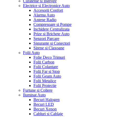
Curatenie si Ingrijire
Electrice si Electronice Auto
Accesorii Confort
Alarma Auto
Antene Radio
Compresoare si Pompe
Inchidere Centralizata
Prize si Brichete Auto
Senzori Parcare
Sigurante si Conectori
Sirene si Claxoane
Folii Auto
Folie Deco Trimuri
Folii Carbon
Folii Colantare
Folii Far si Stop
Folii Geam Auto
Folii Metalice
Folii Protectie
Furtune si Coliere
Iluminat Auto
Becuri Halogen
Becuri LED
Becuri Xenon
Cabluri si Cablaje