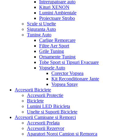
Intrerupatoare auto
Kituri XENON
Lumini Ambientale
Proiectoare Strobo
Scule si Unelte
Siguranta Auto
Tuning Auto
Carlige Remorcare
Filtre Aer Sport
Grile Tuning
Ornamente Tuning
Tobe Sport si Tipsuri Evacuare
Vopsele Auto
Corector Vopsea
Kit Reconditionare Jante
Vopsea Spray
Accesorii Biciclete
Accesorii Protectie
Biciclete
Lumini LED Bicicleta
Unelte si Suporti Biciclete
Accesorii Camioane si Remorci
Accesorii Prelata
Accesorii Rezervor
Aparatori Noroi Camion si Remorca