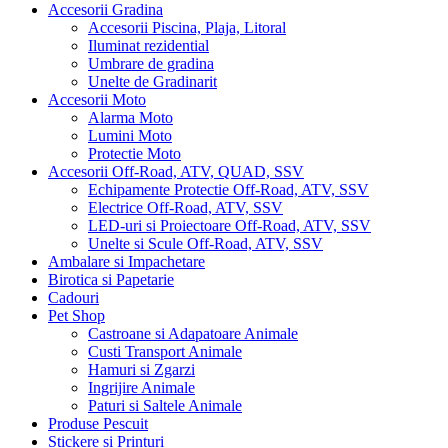
Accesorii Gradina
Accesorii Piscina, Plaja, Litoral
Iluminat rezidential
Umbrare de gradina
Unelte de Gradinarit
Accesorii Moto
Alarma Moto
Lumini Moto
Protectie Moto
Accesorii Off-Road, ATV, QUAD, SSV
Echipamente Protectie Off-Road, ATV, SSV
Electrice Off-Road, ATV, SSV
LED-uri si Proiectoare Off-Road, ATV, SSV
Unelte si Scule Off-Road, ATV, SSV
Ambalare si Impachetare
Birotica si Papetarie
Cadouri
Pet Shop
Castroane si Adapatoare Animale
Custi Transport Animale
Hamuri si Zgarzi
Ingrijire Animale
Paturi si Saltele Animale
Produse Pescuit
Stickere si Printuri